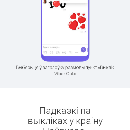
Выберыце ў загалоўку размовы пункт «Выклік
Viber Out»
Падказкі па
выкліках у краіну