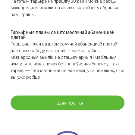
На гэтым тарыфе на працягу 30 дзён можна рабіць
міжнародныя выклікі па нізкіх цэнах Viber у абраныя
вамі краіны.
Тарыфныя планы са штомесячнай абаненцкай
платай
Тарыфны план са штомесячнай абаненцкай платай
дае вам свабоду дзеянняў — можна рабіць
міжнародныя выклікі на стацыянарныя і мабільныя
нумары па нізкіх цэнах без папаўнення балансу. Такі
тарыф — гэта магчымасць эканоміць на выкліках, якія
вы ўжо робіце
Іншыя краіны