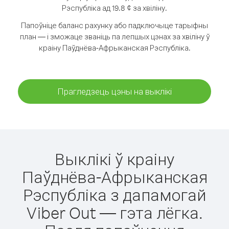
Рэспубліка ад 19.8 ¢ за хвіліну.
Папоўніце баланс рахунку або падключыце тарыфны
план — і зможаце званіць па лепшых цэнах за хвіліну ў
краіну Паўднёва-Афрыканская Рэспубліка.
Прагледзець цэны на выклікі
Выклікі ў краіну
Паўднёва-Афрыканская
Рэспубліка з дапамогай
Viber Out — гэта лёгка.