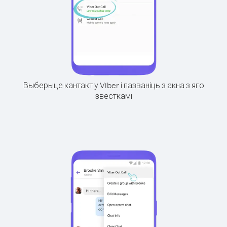
Выберыце кантакт у Viber і пазваніць з акна з яго
звесткамі