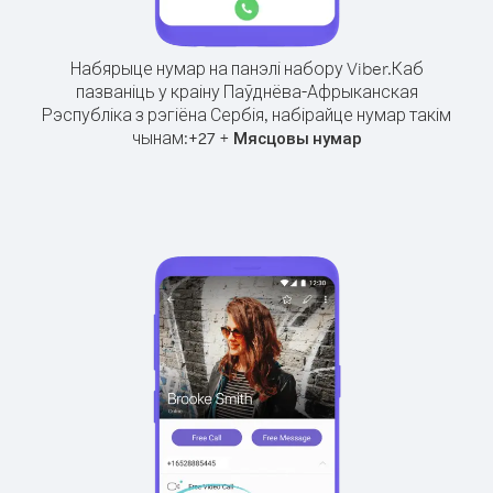
Набярыце нумар на панэлі набору Viber.
Каб
пазваніць у краіну Паўднёва-Афрыканская
Рэспубліка з рэгіёна Сербія, набірайце нумар такім
чынам:
+
+
27
Мясцовы нумар