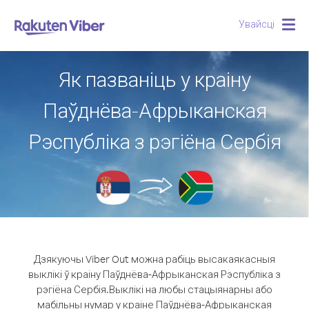
Увайсці
Togg
navig
Як пазваніць у краіну
Паўднёва-Афрыканская
Рэспубліка з рэгіёна Сербія
Дзякуючы Viber Out можна рабіць высакаякасныя
выклікі ў краіну Паўднёва-Афрыканская Рэспубліка з
рэгіёна Сербія.
Выклікі на любы стацыянарны або
мабільны нумар у краіне Паўднёва-Афрыканская