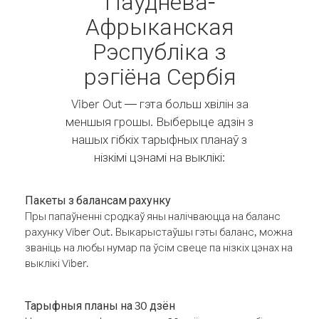
Паўднёва-
Афрыканская
Рэспубліка з
рэгіёна Сербія
Viber Out — гэта больш хвілін за
меншыя грошы. Выберыце адзін з
нашых гібкіх тарыфных планаў з
нізкімі цэнамі на выклікі:
Пакеты з балансам рахунку
Пры папаўненні сродкаў яны налічваюцца на баланс
рахунку Viber Out. Выкарыстаўшы гэты баланс, можна
званіць на любы нумар па ўсім свеце па нізкіх цэнах на
выклікі Viber.
Тарыфныя планы на 30 дзён