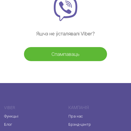
Яшчэ не ўсталявалі Viber?
Спампаваць
VIBER
КАМПАНІЯ
Функцыі
Пра нас
Блог
Брэнд-цэнтр