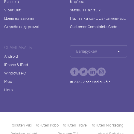
Бяспека
Кар'ера
Viber Out
Умовы і Палітыкі
Цэны на выклікі
Палітыка канфідэнцыяльнасці
Служба падтрымкі
Customer Complaints Code
СПАМПАВАЦЬ
Беларуская
Android
iPhone & iPad
Windows PC
Mac
©
2026
Viber Media S.à r.l.
Linux
Rakuten Viki
Rakuten Kobo
Rakuten Travel
Rakuten Marketing
Rakuten Insight
Rakuten TV
About Rakuten