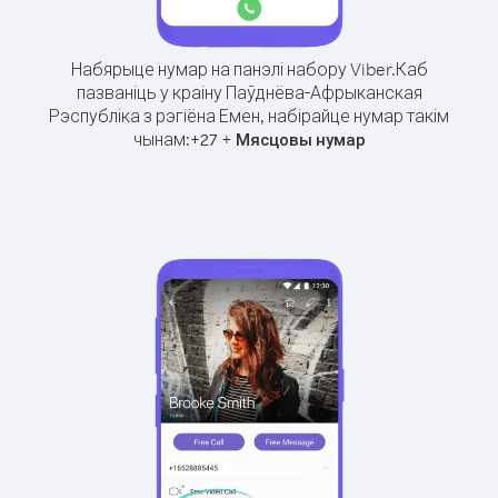
Набярыце нумар на панэлі набору Viber.
Каб
пазваніць у краіну Паўднёва-Афрыканская
Рэспубліка з рэгіёна Емен, набірайце нумар такім
чынам:
+
+
27
Мясцовы нумар