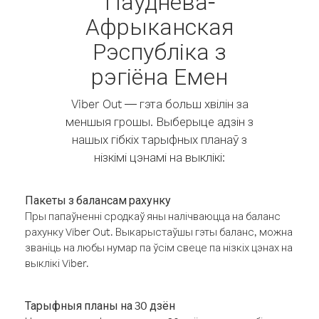
Паўднёва-
Афрыканская
Рэспубліка з
рэгіёна Емен
Viber Out — гэта больш хвілін за
меншыя грошы. Выберыце адзін з
нашых гібкіх тарыфных планаў з
нізкімі цэнамі на выклікі:
Пакеты з балансам рахунку
Пры папаўненні сродкаў яны налічваюцца на баланс
рахунку Viber Out. Выкарыстаўшы гэты баланс, можна
званіць на любы нумар па ўсім свеце па нізкіх цэнах на
выклікі Viber.
Тарыфныя планы на 30 дзён