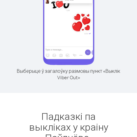
Выберыце ў загалоўку размовы пункт «Выклік
Viber Out»
Падказкі па
выкліках у краіну