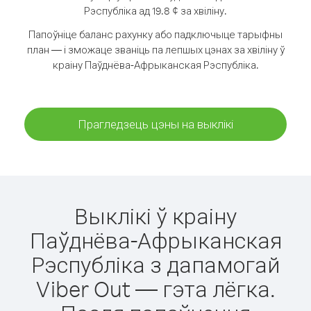
Рэспубліка ад 19.8 ¢ за хвіліну.
Папоўніце баланс рахунку або падключыце тарыфны
план — і зможаце званіць па лепшых цэнах за хвіліну ў
краіну Паўднёва-Афрыканская Рэспубліка.
Прагледзець цэны на выклікі
Выклікі ў краіну
Паўднёва-Афрыканская
Рэспубліка з дапамогай
Viber Out — гэта лёгка.