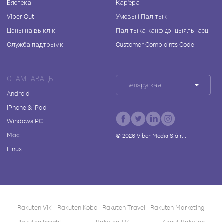
Бяспека
Кар'ера
Viber Out
Умовы і Палітыкі
Цэны на выклікі
Палітыка канфідэнцыяльнасці
Служба падтрымкі
Customer Complaints Code
СПАМПАВАЦЬ
Беларуская
Android
iPhone & iPad
Windows PC
Mac
©
2026
Viber Media S.à r.l.
Linux
Rakuten Viki
Rakuten Kobo
Rakuten Travel
Rakuten Marketing
Rakuten Insight
Rakuten TV
About Rakuten