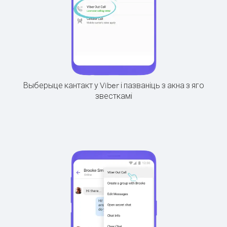
Выберыце кантакт у Viber і пазваніць з акна з яго
звесткамі