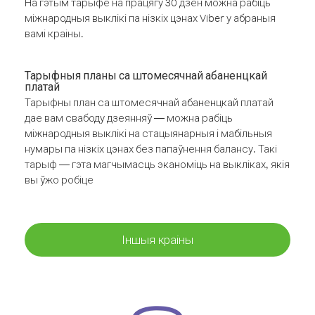
На гэтым тарыфе на працягу 30 дзён можна рабіць
міжнародныя выклікі па нізкіх цэнах Viber у абраныя
вамі краіны.
Тарыфныя планы са штомесячнай абаненцкай
платай
Тарыфны план са штомесячнай абаненцкай платай
дае вам свабоду дзеянняў — можна рабіць
міжнародныя выклікі на стацыянарныя і мабільныя
нумары па нізкіх цэнах без папаўнення балансу. Такі
тарыф — гэта магчымасць эканоміць на выкліках, якія
вы ўжо робіце
Іншыя краіны