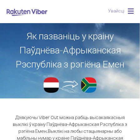
Увайсці
Togg
navig
Як пазваніць у краіну
Паўднёва-Афрыканская
Рэспубліка з рэгіёна Емен
Дзякуючы Viber Out можна рабіць высакаякасныя
выклікі ў краіну Паўднёва-Афрыканская Рэспубліка з
рэгіёна Емен.
Выклікі на любы стацыянарны або
мабільны нумар у краіне Паўднёва-Афрыканская