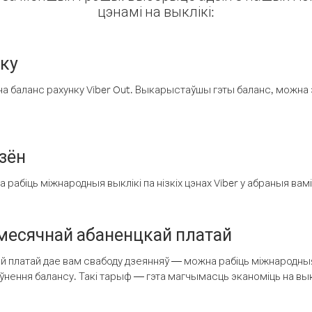
цэнамі на выклікі:
нку
а баланс рахунку Viber Out. Выкарыстаўшы гэты баланс, можна 
зён
рабіць міжнародныя выклікі па нізкіх цэнах Viber у абраныя вамі
есячнай абаненцкай платай
 платай дае вам свабоду дзеянняў — можна рабіць міжнародныя 
аўнення балансу. Такі тарыф — гэта магчымасць эканоміць на выкл