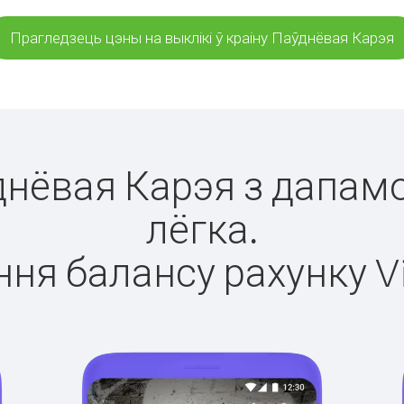
Прагледзець цэны на выклікі ў краіну Паўднёвая Карэя
ўднёвая Карэя з дапамо
лёгка.
ня балансу рахунку V