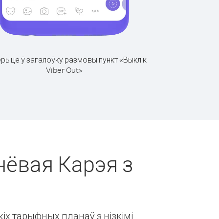
рыце ў загалоўку размовы пункт «Выклік
Viber Out»
нёвая Карэя з
іх тарыфных планаў з нізкімі