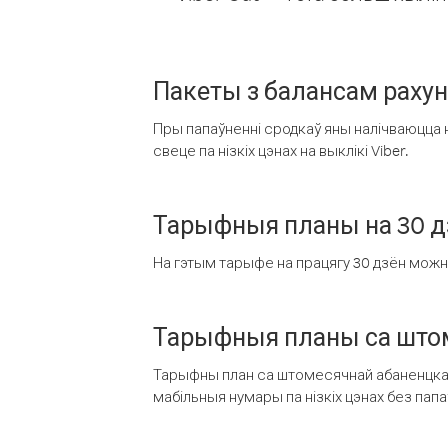
Пакеты з балансам раху
Пры папаўненні сродкаў яны налічваюцца н
свеце па нізкіх цэнах на выклікі Viber.
Тарыфныя планы на 30 д
На гэтым тарыфе на працягу 30 дзён можна 
Тарыфныя планы са штом
Тарыфны план са штомесячнай абаненцкай
мабільныя нумары па нізкіх цэнах без пап