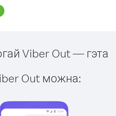
гай Viber Out — гэта
iber Out можна: