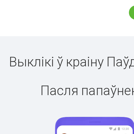
Выклікі ў краіну Па
Пасля папаўнен