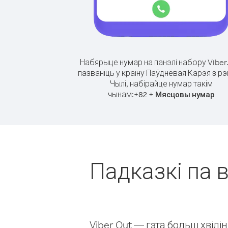
Набярыце нумар на панэлі набору Viber
пазваніць у краіну Паўднёвая Карэя з рэ
Чылі, набірайце нумар такім
чынам:
+
+
82
Мясцовы нумар
Падказкі па 
Viber Out — гэта больш хвіл