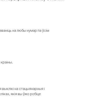
званіць на любы нумар па ўсім
 краіны.
выклікі на стацыянарныя і
іках, якія вы ўжо робіце