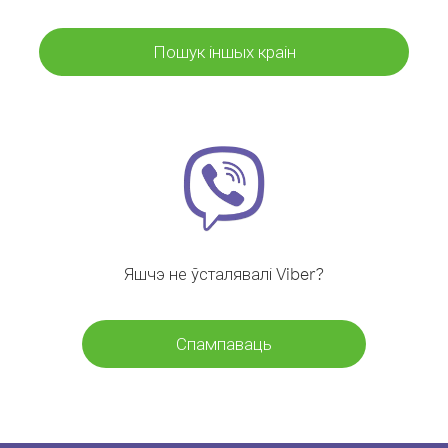
Пошук іншых краін
Яшчэ не ўсталявалі Viber?
Спампаваць