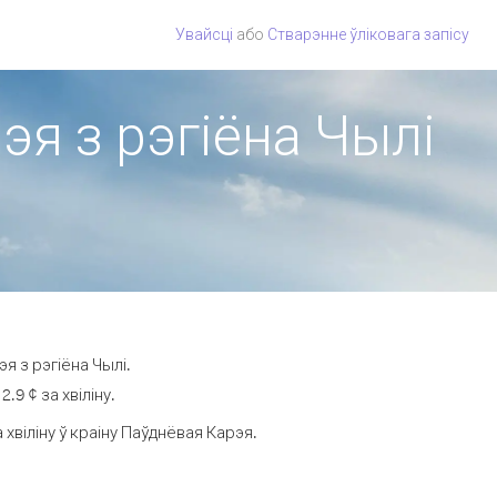
Увайсці
або
Стварэнне ўліковага запісу
эя з рэгіёна Чылі
я з рэгіёна Чылі.
9 ¢ за хвіліну.
віліну ў краіну Паўднёвая Карэя.