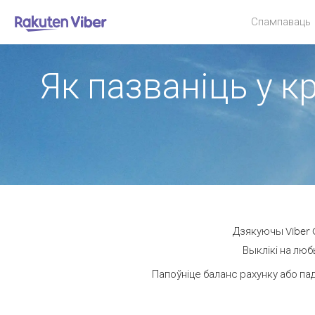
Спампаваць
Як пазваніць у к
Дзякуючы Viber O
Выклікі на люб
Папоўніце баланс рахунку або па