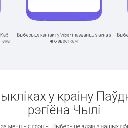
.
Каб
Выберыце кантакт у Viber і пазваніць з акна з
Выбе
гіёна
яго звесткамі
выкліках у краіну Паўд
рэгіёна Чылі
ін за меншыя грошы. Выберыце адзін з нашых гібк