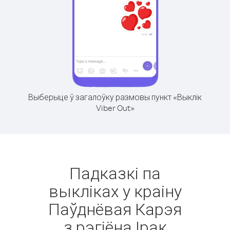
Выберыце ў загалоўку размовы пункт «Выклік
Viber Out»
Падказкі па
выкліках у краіну
Паўднёвая Карэя
з рэгіёна Ірак