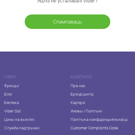
Яшчэ не ўсталявалі Viber?
Спампаваць
VIBER
КАМПАНІЯ
Функцыі
Пра нас
Блог
Брэнд-цэнтр
Бяспека
Кар'ера
Viber Out
Умовы і Палітыкі
Цэны на выклікі
Палітыка канфідэнцыяльнасці
Служба падтрымкі
Customer Complaints Code