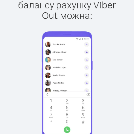
балансу рахунку Viber
Out можна: