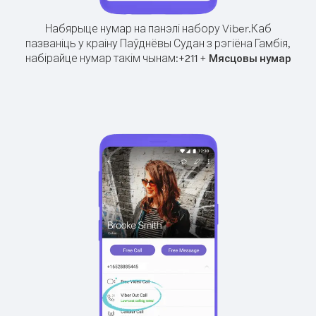
Набярыце нумар на панэлі набору Viber.
Каб
пазваніць у краіну Паўднёвы Судан з рэгіёна Гамбія,
набірайце нумар такім чынам:
+
+
211
Мясцовы нумар