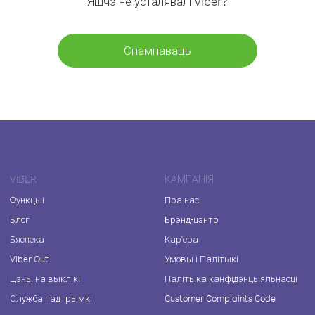
Яшчэ не ўсталявалі Viber?
Спампаваць
VIBER
КАМПАНІЯ
Функцыі
Пра нас
Блог
Брэнд-цэнтр
Бяспека
Кар'ера
Viber Out
Умовы і Палітыкі
Цэны на выклікі
Палітыка канфідэнцыяльнасці
Служба падтрымкі
Customer Complaints Code