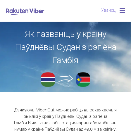
Увайсці
Togg
navig
Як пазваніць у краіну
Паўднёвы Судан з рэгіёна
Гамбія
Дзякуючы Viber Out можна рабіць высакаякасныя
выклікі ў краіну Паўднёвы Судан з рэгіёна
Гамбія.
Выклікі на любы стацыянарны або мабільны
нумар у краіне Паўднёвы Судан ад 49.0 ¢ за хвіліну.