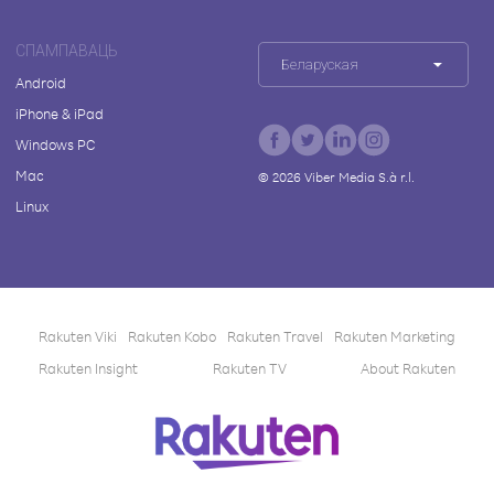
СПАМПАВАЦЬ
Беларуская
Android
iPhone & iPad
Windows PC
Mac
©
2026
Viber Media S.à r.l.
Linux
Rakuten Viki
Rakuten Kobo
Rakuten Travel
Rakuten Marketing
Rakuten Insight
Rakuten TV
About Rakuten