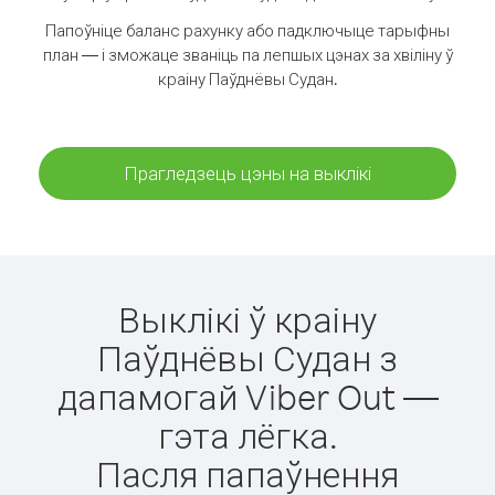
Папоўніце баланс рахунку або падключыце тарыфны
план — і зможаце званіць па лепшых цэнах за хвіліну ў
краіну Паўднёвы Судан.
Прагледзець цэны на выклікі
Выклікі ў краіну
Паўднёвы Судан з
дапамогай Viber Out —
гэта лёгка.
Пасля папаўнення