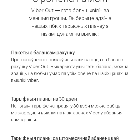
Viber Out — гэта больш хвілін за
меншыя грошы. Выберыце адзін з
нашых гібкіх тарыфных планаў з
нізкімі цэнамі на выклікі:
Пакеты з балансам рахунку
Пры папаўненні сродкаў яны налічваюцца на баланс
рахунку Viber Out. Выкарыстаўшы гэты баланс, можна
званіць на любы нумар па ўсім свеце па нізкіх цэнах на
выклікі Viber.
Тарыфныя планы на 30 дзён
На гэтым тарыфе на працягу 30 дзён можна рабіць
міжнародныя выклікі па нізкіх цэнах Viber у абраныя
вамі краіны.
Тарыфныя планы са штомесячнай абаненцкай