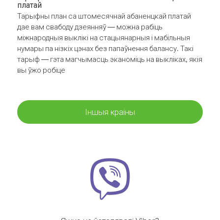
платай
Тарыфны план са штомесячнай абаненцкай платай
дае вам свабоду дзеянняў — можна рабіць
міжнародныя выклікі на стацыянарныя і мабільныя
нумары па нізкіх цэнах без папаўнення балансу. Такі
тарыф — гэта магчымасць эканоміць на выкліках, якія
вы ўжо робіце
Іншыя краіны