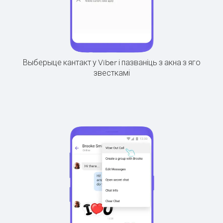
Выберыце кантакт у Viber і пазваніць з акна з яго
звесткамі