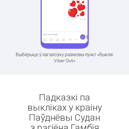
Выберыце ў загалоўку размовы пункт «Выклік
Viber Out»
Падказкі па
выкліках у краіну
Паўднёвы Судан
з рэгіёна Гамбія