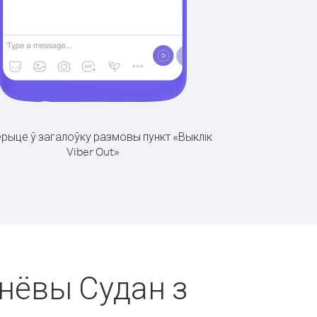
рыце ў загалоўку размовы пункт «Выклік
Viber Out»
днёвы Судан з