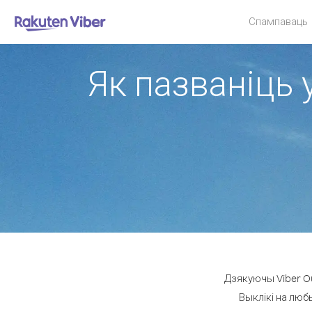
Спампаваць
Як пазваніць 
Дзякуючы Viber Ou
Выклікі на люб