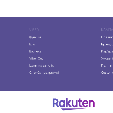
VIBER
КАМПА
Функцыі
Пра на
Блог
Брэнд-
Бяспека
Кар'ер
Viber Out
Умовы і
Цэны на выклікі
Паліты
Служба падтрымкі
Custome