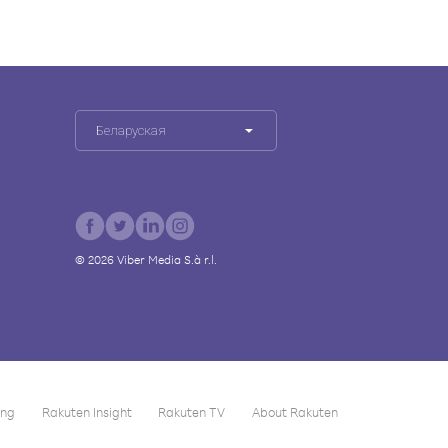
Беларуская
©
2026
Viber Media S.à r.l.
ing
Rakuten Insight
Rakuten TV
About Rakuten