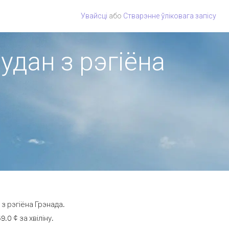
Увайсці
або
Стварэнне ўліковага запісу
удан з рэгіёна
з рэгіёна Грэнада.
0 ¢ за хвіліну.