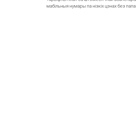
мабільныя нумары па нізкіх цэнах без пап