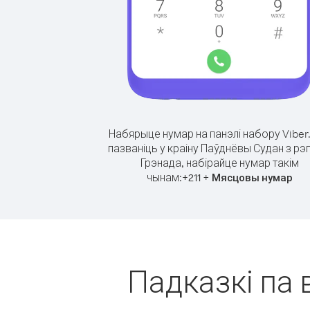
Набярыце нумар на панэлі набору Viber
пазваніць у краіну Паўднёвы Судан з рэ
Грэнада, набірайце нумар такім
чынам:
+
+
211
Мясцовы нумар
Падказкі па 