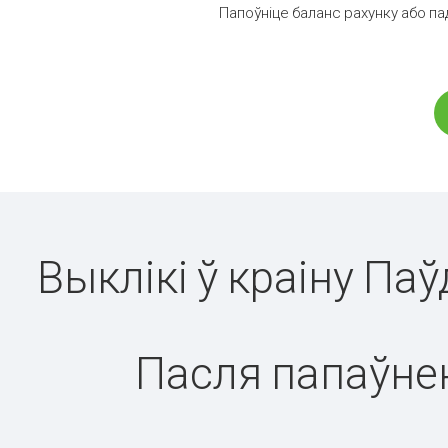
Папоўніце баланс рахунку або па
Выклікі ў краіну Па
Пасля папаўнен