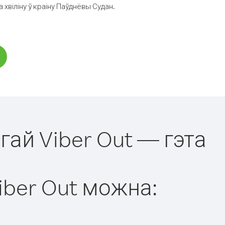
хвіліну ў краіну Паўднёвы Судан.
гай Viber Out — гэта
iber Out можна: