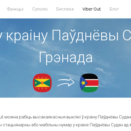
Функцыі
Суполкі
Бяспека
Viber Out
Блог
у краіну Паўднёвы С
Грэнада
t можна рабіць высакаякасныя выклікі ў краіну Паўднёвы Судан 
ы стацыянарны або мабільны нумар у краіне Паўднёвы Судан ад 49.