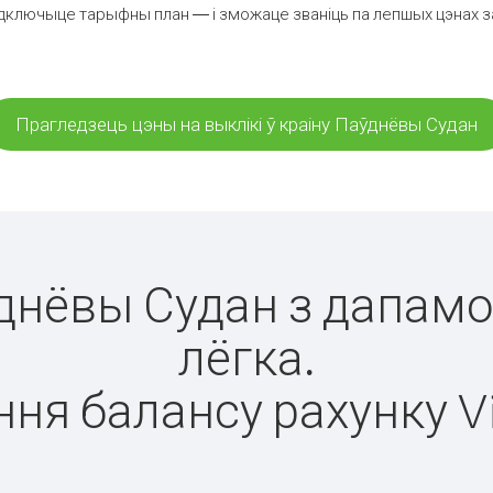
дключыце тарыфны план — і зможаце званіць па лепшых цэнах за 
Прагледзець цэны на выклікі ў краіну Паўднёвы Судан
ўднёвы Судан з дапамо
лёгка.
ня балансу рахунку V