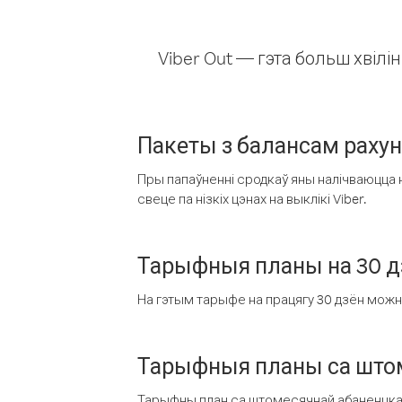
Viber Out — гэта больш хвіл
Пакеты з балансам раху
Пры папаўненні сродкаў яны налічваюцца н
свеце па нізкіх цэнах на выклікі Viber.
Тарыфныя планы на 30 д
На гэтым тарыфе на працягу 30 дзён можна 
Тарыфныя планы са штом
Тарыфны план са штомесячнай абаненцкай