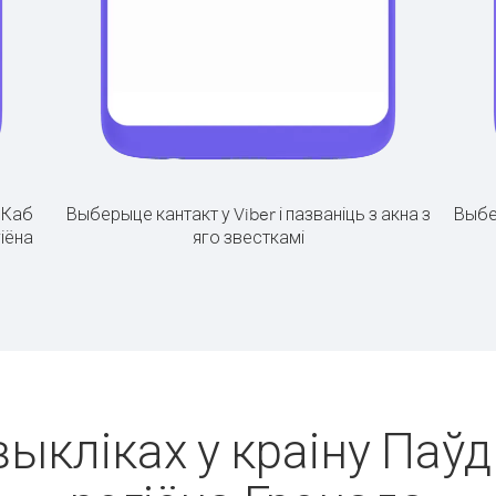
.
Каб
Выберыце кантакт у Viber і пазваніць з акна з
Выбе
гіёна
яго звесткамі
выкліках у краіну Паў