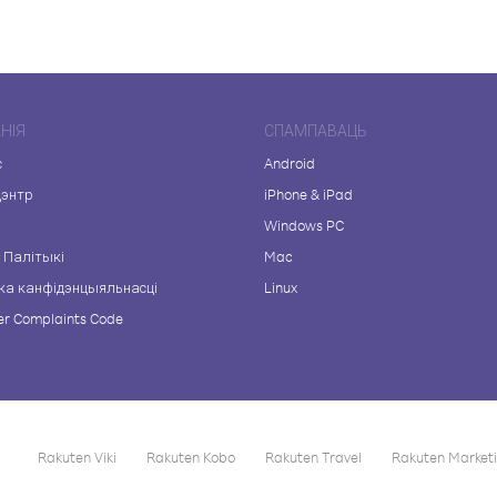
НІЯ
СПАМПАВАЦЬ
с
Android
цэнтр
iPhone & iPad
а
Windows PC
 Палітыкі
Mac
ка канфідэнцыяльнасці
Linux
r Complaints Code
Rakuten Viki
Rakuten Kobo
Rakuten Travel
Rakuten Market