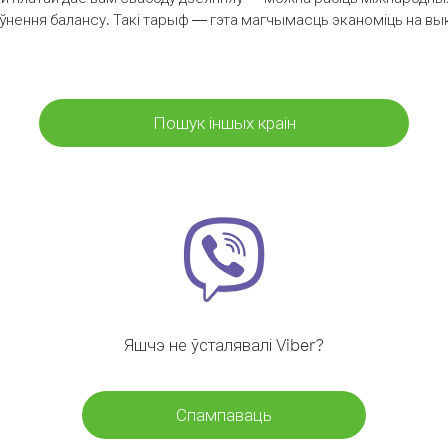
аўнення балансу. Такі тарыф — гэта магчымасць эканоміць на выкл
Пошук іншых краін
Яшчэ не ўсталявалі Viber?
Спампаваць