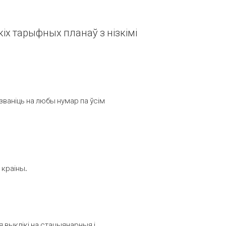
іх тарыфных планаў з нізкімі
званіць на любы нумар па ўсім
 краіны.
выклікі на стацыянарныя і