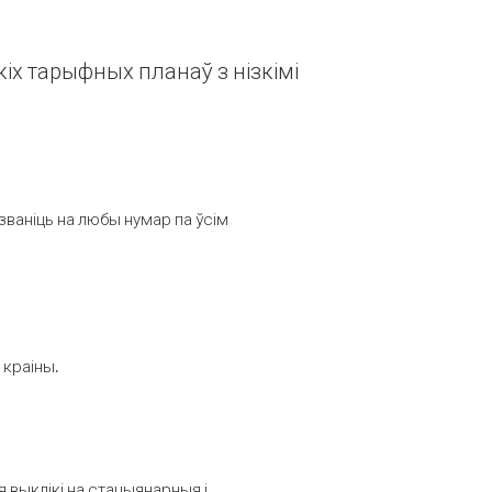
іх тарыфных планаў з нізкімі
званіць на любы нумар па ўсім
 краіны.
выклікі на стацыянарныя і