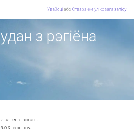
Увайсці
або
Стварэнне ўліковага запісу
удан з рэгіёна
з рэгіёна Ганконг.
0 ¢ за хвіліну.