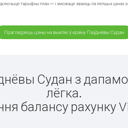
дключыце тарыфны план — і зможаце званіць па лепшых цэнах за 
Прагледзець цэны на выклікі ў краіну Паўднёвы Судан
ўднёвы Судан з дапамо
лёгка.
ня балансу рахунку V