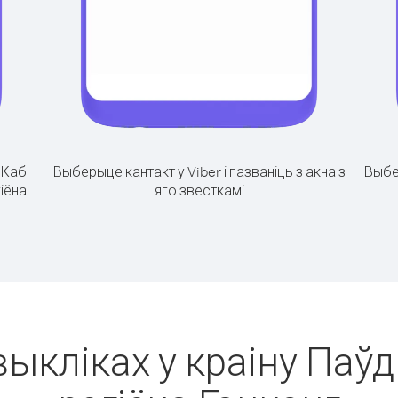
.
Каб
Выберыце кантакт у Viber і пазваніць з акна з
Выбе
гіёна
яго звесткамі
выкліках у краіну Паў