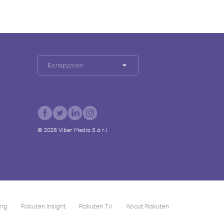
Беларуская
©
2026
Viber Media S.à r.l.
ing
Rakuten Insight
Rakuten TV
About Rakuten