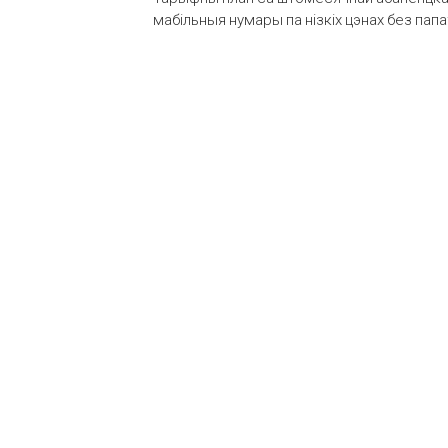
мабільныя нумары па нізкіх цэнах без пап