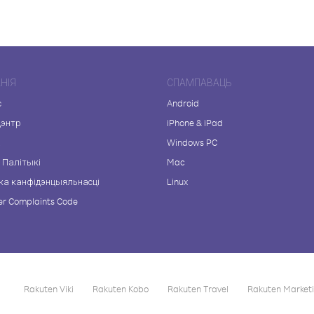
НІЯ
СПАМПАВАЦЬ
с
Android
цэнтр
iPhone & iPad
а
Windows PC
 Палітыкі
Mac
ка канфідэнцыяльнасці
Linux
r Complaints Code
Rakuten Viki
Rakuten Kobo
Rakuten Travel
Rakuten Market