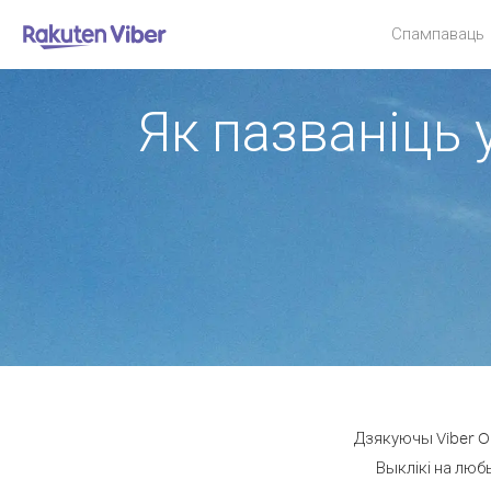
Спампаваць
Як пазваніць 
Дзякуючы Viber Ou
Выклікі на люб