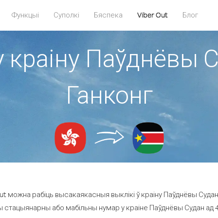
Функцыі
Суполкі
Бяспека
Viber Out
Блог
у краіну Паўднёвы С
Ганконг
t можна рабіць высакаякасныя выклікі ў краіну Паўднёвы Судан 
ы стацыянарны або мабільны нумар у краіне Паўднёвы Судан ад 49.