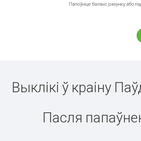
Папоўніце баланс рахунку або па
Выклікі ў краіну Па
Пасля папаўнен