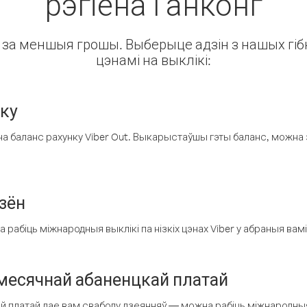
рэгіёна Ганконг
ін за меншыя грошы. Выберыце адзін з нашых гібк
цэнамі на выклікі:
нку
а баланс рахунку Viber Out. Выкарыстаўшы гэты баланс, можна 
зён
рабіць міжнародныя выклікі па нізкіх цэнах Viber у абраныя вамі
есячнай абаненцкай платай
 платай дае вам свабоду дзеянняў — можна рабіць міжнародныя 