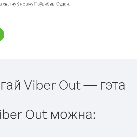
хвіліну ў краіну Паўднёвы Судан.
гай Viber Out — гэта
iber Out можна: