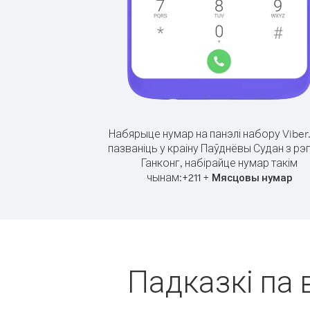
Набярыце нумар на панэлі набору Viber
пазваніць у краіну Паўднёвы Судан з рэ
Ганконг, набірайце нумар такім
чынам:
+
+
211
Мясцовы нумар
Падказкі па 