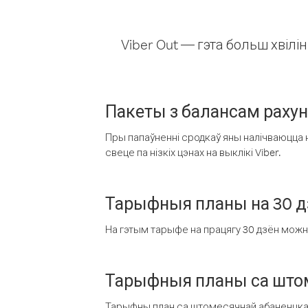
Viber Out — гэта больш хвіл
Пакеты з балансам раху
Пры папаўненні сродкаў яны налічваюцца н
свеце па нізкіх цэнах на выклікі Viber.
Тарыфныя планы на 30 д
На гэтым тарыфе на працягу 30 дзён можна 
Тарыфныя планы са штом
Тарыфны план са штомесячнай абаненцкай