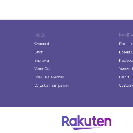
VIBER
КАМПА
Функцыі
Пра на
Блог
Брэнд-
Бяспека
Кар'ер
Viber Out
Умовы і
Цэны на выклікі
Паліты
Служба падтрымкі
Custome