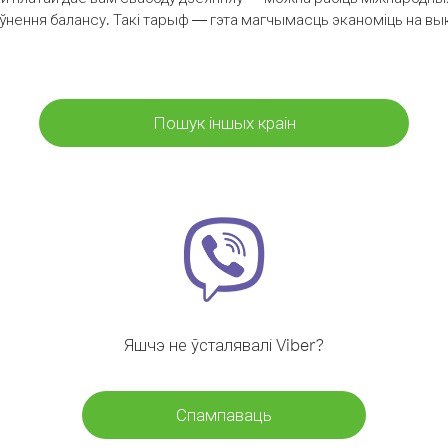
аўнення балансу. Такі тарыф — гэта магчымасць эканоміць на выкл
Пошук іншых краін
Яшчэ не ўсталявалі Viber?
Спампаваць