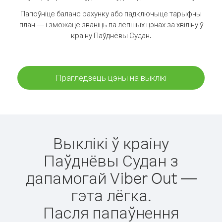
Папоўніце баланс рахунку або падключыце тарыфны
план — і зможаце званіць па лепшых цэнах за хвіліну ў
краіну Паўднёвы Судан.
Прагледзець цэны на выклікі
Выклікі ў краіну
Паўднёвы Судан з
дапамогай Viber Out —
гэта лёгка.
Пасля папаўнення