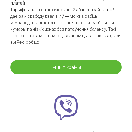
платай
Тарыфны план са штомесячнай абаненцкай платай
дае вам свабоду дзеянняў — можна рабіць
міжнародныя выклікі на стацыянарныя і мабільныя
нумары па нізкіх цэнах без папаўнення балансу. Такі
тарыф — гэта магчымасць эканоміць на выкліках, якія
вы ўжо робіце
Іншыя краіны