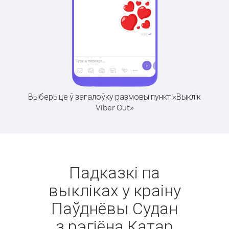
Выберыце ў загалоўку размовы пункт «Выклік
Viber Out»
Падказкі па
выкліках у краіну
Паўднёвы Судан
з рэгіёна Катар