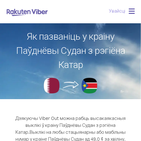
Увайсці
Togg
navig
Як пазваніць у краіну
Паўднёвы Судан з рэгіёна
Катар
Дзякуючы Viber Out можна рабіць высакаякасныя
выклікі ў краіну Паўднёвы Судан з рэгіёна
Катар.
Выклікі на любы стацыянарны або мабільны
нумар у краіне Паўднёвы Судан ад 49.0 ¢ за хвіліну.