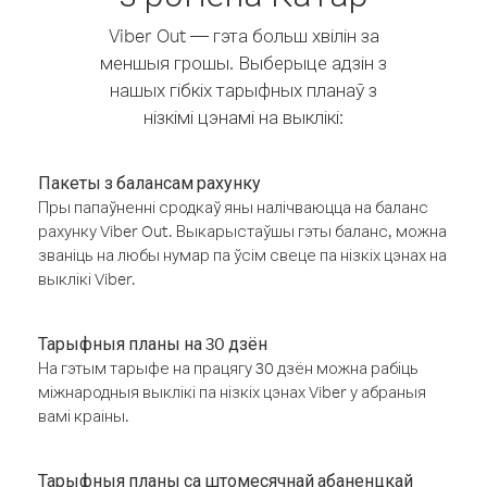
Viber Out — гэта больш хвілін за
меншыя грошы. Выберыце адзін з
нашых гібкіх тарыфных планаў з
нізкімі цэнамі на выклікі:
Пакеты з балансам рахунку
Пры папаўненні сродкаў яны налічваюцца на баланс
рахунку Viber Out. Выкарыстаўшы гэты баланс, можна
званіць на любы нумар па ўсім свеце па нізкіх цэнах на
выклікі Viber.
Тарыфныя планы на 30 дзён
На гэтым тарыфе на працягу 30 дзён можна рабіць
міжнародныя выклікі па нізкіх цэнах Viber у абраныя
вамі краіны.
Тарыфныя планы са штомесячнай абаненцкай