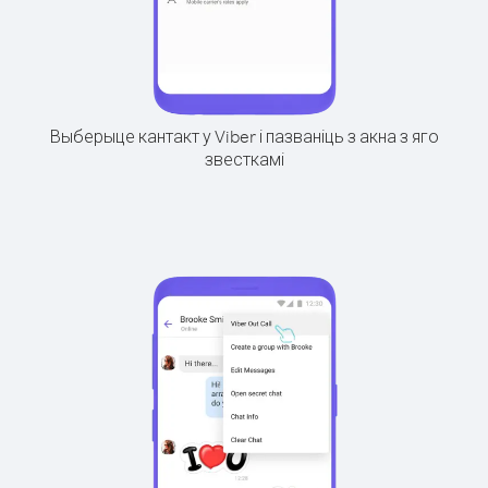
Выберыце кантакт у Viber і пазваніць з акна з яго
звесткамі