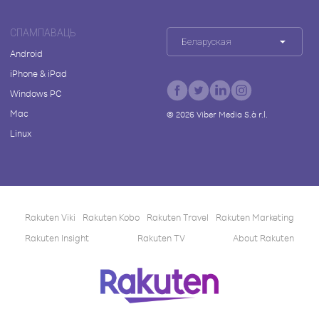
СПАМПАВАЦЬ
Беларуская
Android
iPhone & iPad
Windows PC
Mac
©
2026
Viber Media S.à r.l.
Linux
Rakuten Viki
Rakuten Kobo
Rakuten Travel
Rakuten Marketing
Rakuten Insight
Rakuten TV
About Rakuten