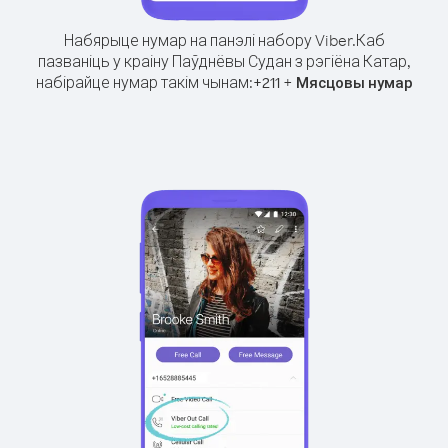
Набярыце нумар на панэлі набору Viber.
Каб
пазваніць у краіну Паўднёвы Судан з рэгіёна Катар,
набірайце нумар такім чынам:
+
+
211
Мясцовы нумар