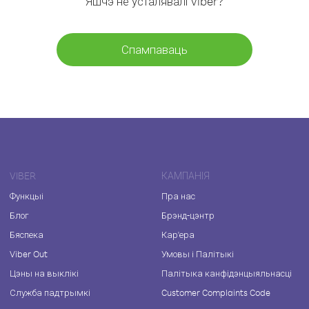
Яшчэ не ўсталявалі Viber?
Спампаваць
VIBER
КАМПАНІЯ
Функцыі
Пра нас
Блог
Брэнд-цэнтр
Бяспека
Кар'ера
Viber Out
Умовы і Палітыкі
Цэны на выклікі
Палітыка канфідэнцыяльнасці
Служба падтрымкі
Customer Complaints Code