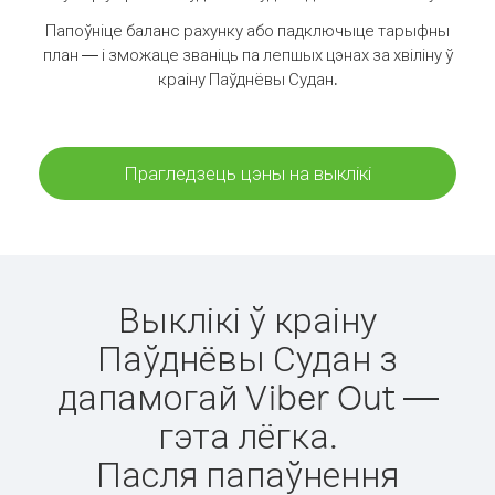
Папоўніце баланс рахунку або падключыце тарыфны
план — і зможаце званіць па лепшых цэнах за хвіліну ў
краіну Паўднёвы Судан.
Прагледзець цэны на выклікі
Выклікі ў краіну
Паўднёвы Судан з
дапамогай Viber Out —
гэта лёгка.
Пасля папаўнення