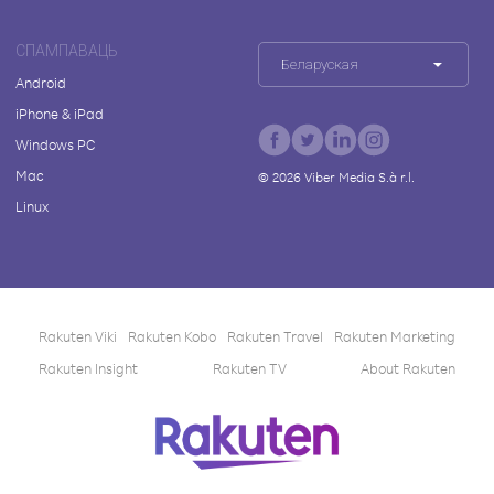
СПАМПАВАЦЬ
Беларуская
Android
iPhone & iPad
Windows PC
Mac
©
2026
Viber Media S.à r.l.
Linux
Rakuten Viki
Rakuten Kobo
Rakuten Travel
Rakuten Marketing
Rakuten Insight
Rakuten TV
About Rakuten