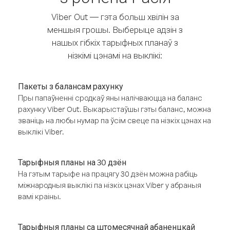
Viber Out — гэта больш хвілін за
меншыя грошы. Выберыце адзін з
нашых гібкіх тарыфных планаў з
нізкімі цэнамі на выклікі:
Пакеты з балансам рахунку
Пры папаўненні сродкаў яны налічваюцца на баланс
рахунку Viber Out. Выкарыстаўшы гэты баланс, можна
званіць на любы нумар па ўсім свеце па нізкіх цэнах на
выклікі Viber.
Тарыфныя планы на 30 дзён
На гэтым тарыфе на працягу 30 дзён можна рабіць
міжнародныя выклікі па нізкіх цэнах Viber у абраныя
вамі краіны.
Тарыфныя планы са штомесячнай абаненцкай