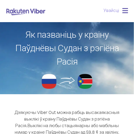
Увайсці
Togg
navig
Як пазваніць у краіну
Паўднёвы Судан з рэгіёна
Расія
Дзякуючы Viber Out можна рабіць высакаякасныя
выклікі ў краіну Паўднёвы Судан з рэгіёна
Расія.
Выклікі на любы стацыянарны або мабільны
нумар у краіне Паўднёвы Судан ад 59.8 ¢ за хвіліну.