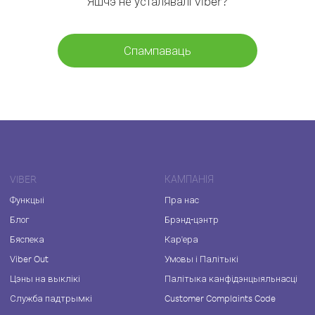
Яшчэ не ўсталявалі Viber?
Спампаваць
VIBER
КАМПАНІЯ
Функцыі
Пра нас
Блог
Брэнд-цэнтр
Бяспека
Кар'ера
Viber Out
Умовы і Палітыкі
Цэны на выклікі
Палітыка канфідэнцыяльнасці
Служба падтрымкі
Customer Complaints Code