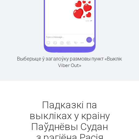
Выберыце ў загалоўку размовы пункт «Выклік
Viber Out»
Падказкі па
выкліках у краіну
Паўднёвы Судан
з рэгіёна Расія