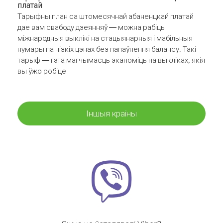
платай
Тарыфны план са штомесячнай абаненцкай платай
дае вам свабоду дзеянняў — можна рабіць
міжнародныя выклікі на стацыянарныя і мабільныя
нумары па нізкіх цэнах без папаўнення балансу. Такі
тарыф — гэта магчымасць эканоміць на выкліках, якія
вы ўжо робіце
Іншыя краіны