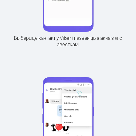
Выберыце кантакт у Viber і пазваніць з акна з яго
звесткамі