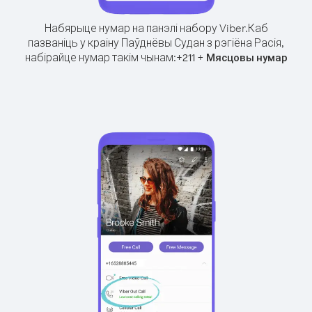
Набярыце нумар на панэлі набору Viber.
Каб
пазваніць у краіну Паўднёвы Судан з рэгіёна Расія,
набірайце нумар такім чынам:
+
+
211
Мясцовы нумар