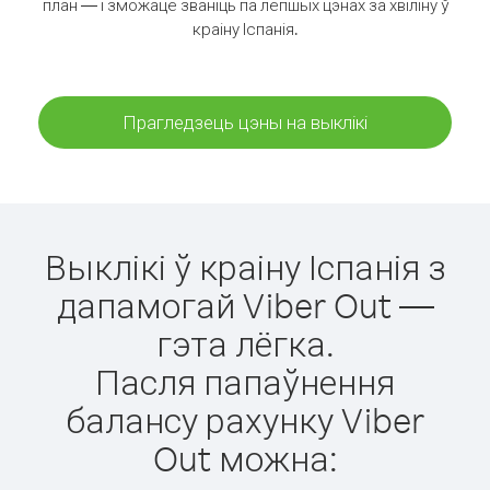
план — і зможаце званіць па лепшых цэнах за хвіліну ў
краіну Іспанія.
Прагледзець цэны на выклікі
Выклікі ў краіну Іспанія з
дапамогай Viber Out —
гэта лёгка.
Пасля папаўнення
балансу рахунку Viber
Out можна: