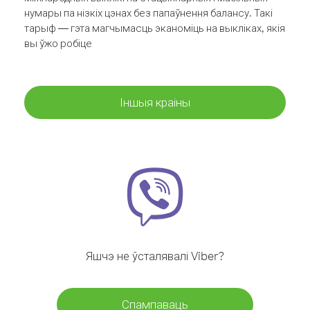
нумары па нізкіх цэнах без папаўнення балансу. Такі
тарыф — гэта магчымасць эканоміць на выкліках, якія
вы ўжо робіце
Іншыя краіны
Яшчэ не ўсталявалі Viber?
Спампаваць