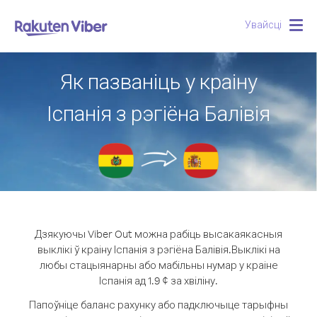
Увайсці
Togg
navig
Як пазваніць у краіну
Іспанія з рэгіёна Балівія
Дзякуючы Viber Out можна рабіць высакаякасныя
выклікі ў краіну Іспанія з рэгіёна Балівія.
Выклікі на
любы стацыянарны або мабільны нумар у краіне
Іспанія ад 1.9 ¢ за хвіліну.
Папоўніце баланс рахунку або падключыце тарыфны