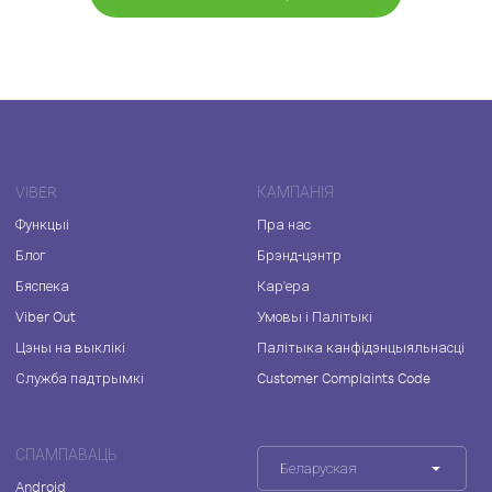
VIBER
КАМПАНІЯ
Функцыі
Пра нас
Блог
Брэнд-цэнтр
Бяспека
Кар'ера
Viber Out
Умовы і Палітыкі
Цэны на выклікі
Палітыка канфідэнцыяльнасці
Служба падтрымкі
Customer Complaints Code
СПАМПАВАЦЬ
Беларуская
Android