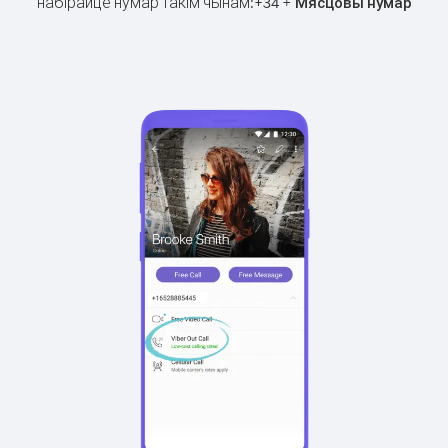
набірайце нумар такім чынам:
+
+
34
Мясцовы нумар