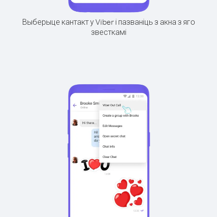
Выберыце кантакт у Viber і пазваніць з акна з яго
звесткамі