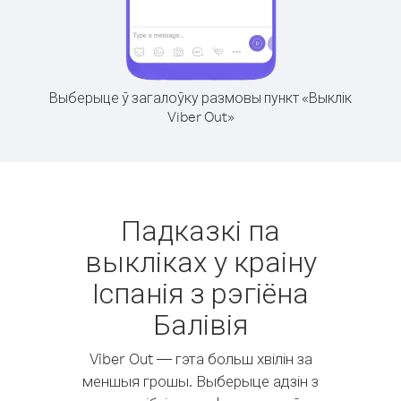
Выберыце ў загалоўку размовы пункт «Выклік
Viber Out»
Падказкі па
выкліках у краіну
Іспанія з рэгіёна
Балівія
Viber Out — гэта больш хвілін за
меншыя грошы. Выберыце адзін з