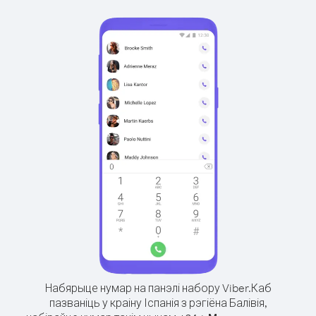
Набярыце нумар на панэлі набору Viber.
Каб
пазваніць у краіну Іспанія з рэгіёна Балівія,