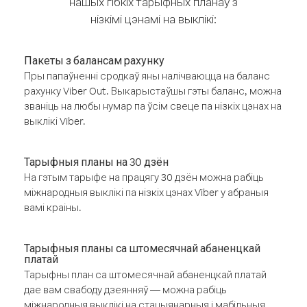
нашых гібкіх тарыфных планаў з
нізкімі цэнамі на выклікі:
Пакеты з балансам рахунку
Пры папаўненні сродкаў яны налічваюцца на баланс
рахунку Viber Out. Выкарыстаўшы гэты баланс, можна
званіць на любы нумар па ўсім свеце па нізкіх цэнах на
выклікі Viber.
Тарыфныя планы на 30 дзён
На гэтым тарыфе на працягу 30 дзён можна рабіць
міжнародныя выклікі па нізкіх цэнах Viber у абраныя
вамі краіны.
Тарыфныя планы са штомесячнай абаненцкай
платай
Тарыфны план са штомесячнай абаненцкай платай
дае вам свабоду дзеянняў — можна рабіць
міжнародныя выклікі на стацыянарныя і мабільныя