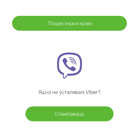
Пошук іншых краін
Яшчэ не ўсталявалі Viber?
Спампаваць