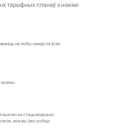
іх тарыфных планаў з нізкімі
званіць на любы нумар па ўсім
 краіны.
выклікі на стацыянарныя і
іках, якія вы ўжо робіце