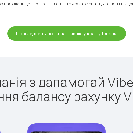
о падключыце тарыфны план — і зможаце званіць па лепшых цэнах 
Прагледзець цэны на выклікі ў краіну Іспанія
спанія з дапамогай Vibe
ня балансу рахунку V