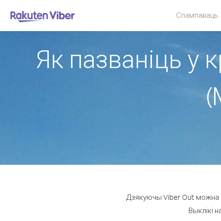
Спампаваць
Як пазваніць у к
(
Дзякуючы Viber Out можна р
Выклікі н