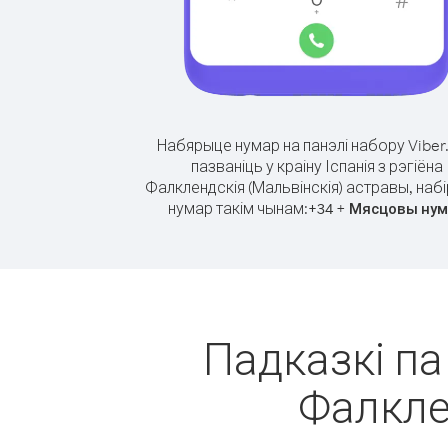
Набярыце нумар на панэлі набору Viber
пазваніць у краіну Іспанія з рэгіёна
Фалклендскія (Мальвінскія) астравы, наб
нумар такім чынам:
+
+
34
Мясцовы нум
Падказкі па 
Фалкле