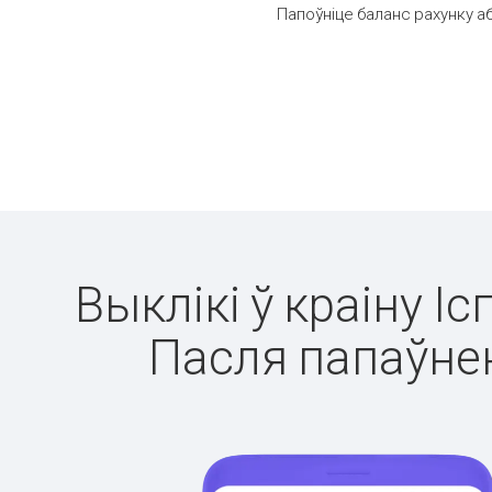
Папоўніце баланс рахунку аб
Выклікі ў краіну І
Пасля папаўнен