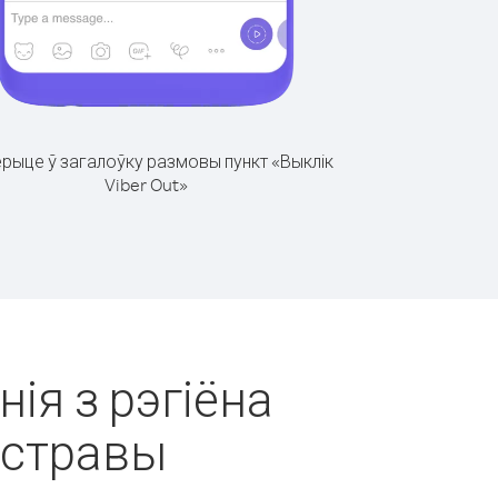
рыце ў загалоўку размовы пункт «Выклік
Viber Out»
нія з рэгіёна
астравы