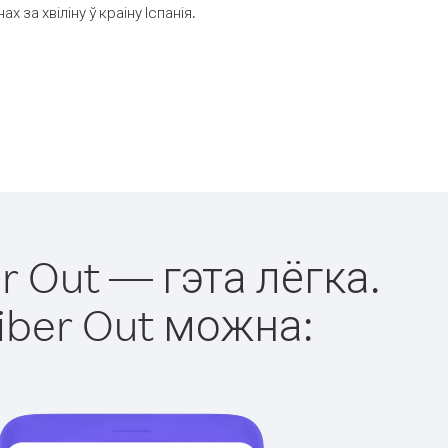
за хвіліну ў краіну Іспанія.
r Out — гэта лёгка.
iber Out можна: