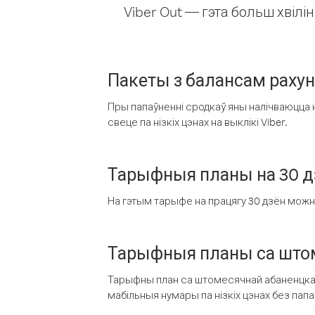
Viber Out — гэта больш хвіл
Пакеты з балансам раху
Пры папаўненні сродкаў яны налічваюцца н
свеце па нізкіх цэнах на выклікі Viber.
Тарыфныя планы на 30 д
На гэтым тарыфе на працягу 30 дзён можна 
Тарыфныя планы са штом
Тарыфны план са штомесячнай абаненцкай
мабільныя нумары па нізкіх цэнах без пап