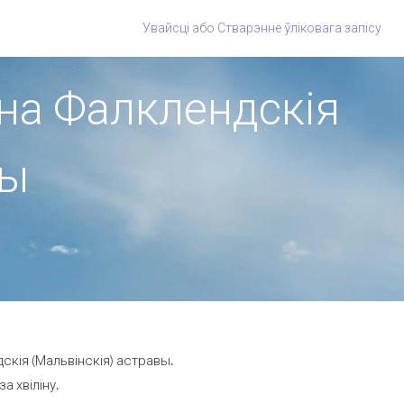
Увайсці
або
Стварэнне ўліковага запісу
іёна Фалклендскія
вы
скія (Мальвінскія) астравы.
а хвіліну.