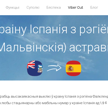
Функцыі
Суполкі
Бяспека
Viber Out
Блог
раіну Іспанія з рэг
Мальвінскія) астра
абіць высакаякасныя выклікі ў краіну Іспанія з рэгіёна Фалкленд
а любы стацыянарны або мабільны нумар у краіне Іспанія ад 1.9 ¢ з