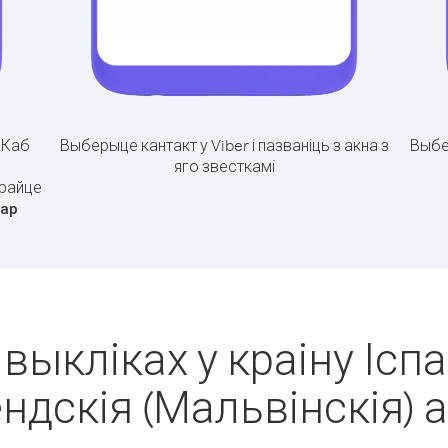
.
Каб
Выберыце кантакт у Viber і пазваніць з акна з
Выбе
яго звесткамі
ірайце
ар
выкліках у краіну Іспа
ндскія (Мальвінскія) 