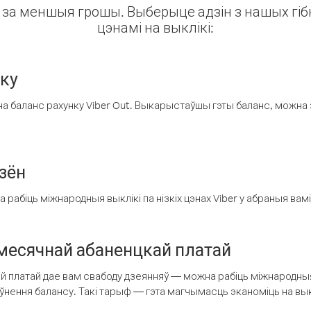
ін за меншыя грошы. Выберыце адзін з нашых гібк
цэнамі на выклікі:
нку
а баланс рахунку Viber Out. Выкарыстаўшы гэты баланс, можна 
зён
рабіць міжнародныя выклікі па нізкіх цэнах Viber у абраныя вамі
есячнай абаненцкай платай
 платай дае вам свабоду дзеянняў — можна рабіць міжнародныя 
аўнення балансу. Такі тарыф — гэта магчымасць эканоміць на выкл