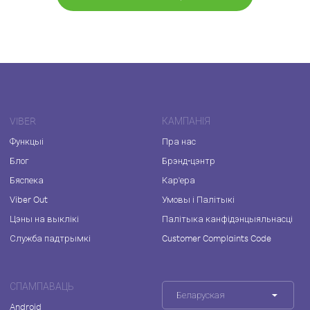
VIBER
КАМПАНІЯ
Функцыі
Пра нас
Блог
Брэнд-цэнтр
Бяспека
Кар'ера
Viber Out
Умовы і Палітыкі
Цэны на выклікі
Палітыка канфідэнцыяльнасці
Служба падтрымкі
Customer Complaints Code
СПАМПАВАЦЬ
Беларуская
Android