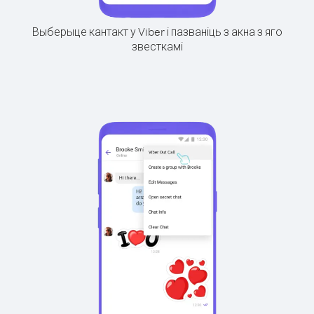
Выберыце кантакт у Viber і пазваніць з акна з яго
звесткамі