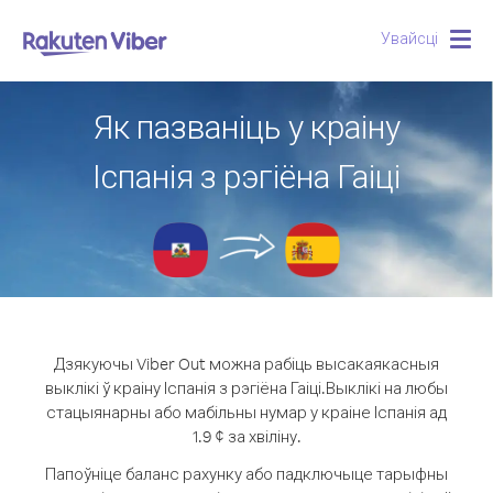
Увайсці
Togg
navig
Як пазваніць у краіну
Іспанія з рэгіёна Гаіці
Дзякуючы Viber Out можна рабіць высакаякасныя
выклікі ў краіну Іспанія з рэгіёна Гаіці.
Выклікі на любы
стацыянарны або мабільны нумар у краіне Іспанія ад
1.9 ¢ за хвіліну.
Папоўніце баланс рахунку або падключыце тарыфны