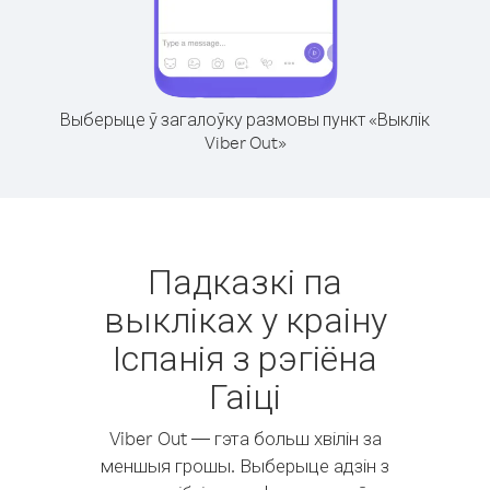
Выберыце ў загалоўку размовы пункт «Выклік
Viber Out»
Падказкі па
выкліках у краіну
Іспанія з рэгіёна
Гаіці
Viber Out — гэта больш хвілін за
меншыя грошы. Выберыце адзін з