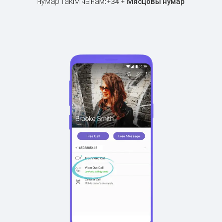
нумар такім чынам:
+
+
34
Мясцовы нумар