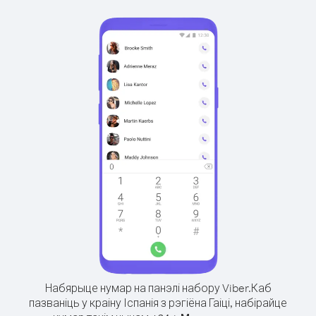
Набярыце нумар на панэлі набору Viber.
Каб
пазваніць у краіну Іспанія з рэгіёна Гаіці, набірайце