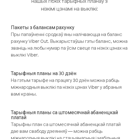
нашых гібкіх тарыфных планаў з
нізкімі цэнамі на выклікі:
Пакеты з балансам рахунку
Пры папаўненні сродкаў яны налічваюцца на баланс
рахунку Viber Out. Выкарыстаўшы гэты баланс, можна
званіць на любы нумар па ўсім свеце па нізкіх цэнах на
выклікі Viber.
Тарыфныя планы на 30 дзён
На гэтым тарыфе на працягу 30 дзён можна рабіць
міжнародныя выклікі па нізкіх цэнах Viber у абраныя
вамі краіны.
Тарыфныя планы са штомесячнай абаненцкай
платай
Тарыфны план са штомесячнай абаненцкай платай
дае вам свабоду дзеянняў — можна рабіць
міжнародныя выклікі на стацыянарныя і мабільныя