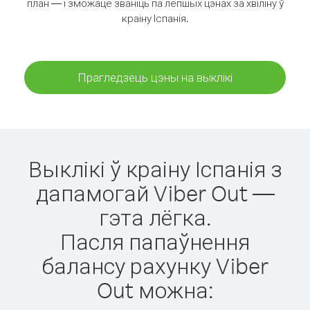
план — і зможаце званіць па лепшых цэнах за хвіліну ў
краіну Іспанія.
Прагледзець цэны на выклікі
Выклікі ў краіну Іспанія з
дапамогай Viber Out —
гэта лёгка.
Пасля папаўнення
балансу рахунку Viber
Out можна: