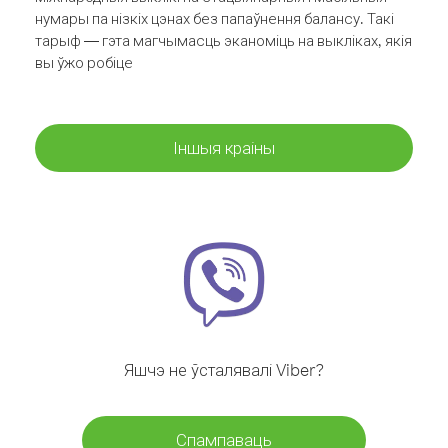
нумары па нізкіх цэнах без папаўнення балансу. Такі
тарыф — гэта магчымасць эканоміць на выкліках, якія
вы ўжо робіце
Іншыя краіны
Яшчэ не ўсталявалі Viber?
Спампаваць