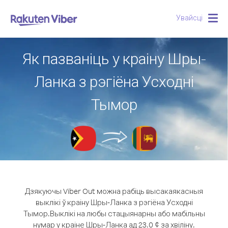
Увайсці
Togg
navig
Як пазваніць у краіну Шры-
Ланка з рэгіёна Усходні
Тымор
Дзякуючы Viber Out можна рабіць высакаякасныя
выклікі ў краіну Шры-Ланка з рэгіёна Усходні
Тымор.
Выклікі на любы стацыянарны або мабільны
нумар у краіне Шры-Ланка ад 23.0 ¢ за хвіліну.