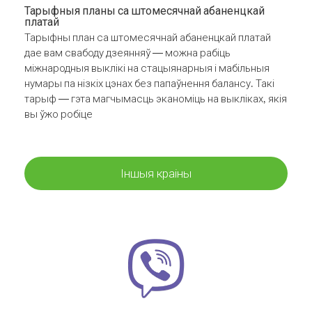
Тарыфныя планы са штомесячнай абаненцкай
платай
Тарыфны план са штомесячнай абаненцкай платай
дае вам свабоду дзеянняў — можна рабіць
міжнародныя выклікі на стацыянарныя і мабільныя
нумары па нізкіх цэнах без папаўнення балансу. Такі
тарыф — гэта магчымасць эканоміць на выкліках, якія
вы ўжо робіце
Іншыя краіны