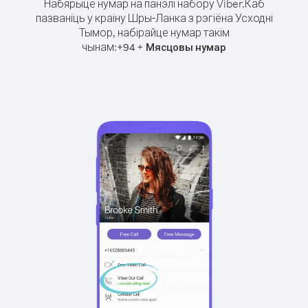
Набярыце нумар на панэлі набору Viber.
Каб
пазваніць у краіну Шры-Ланка з рэгіёна Усходні
Тымор, набірайце нумар такім
чынам:
+
+
94
Мясцовы нумар