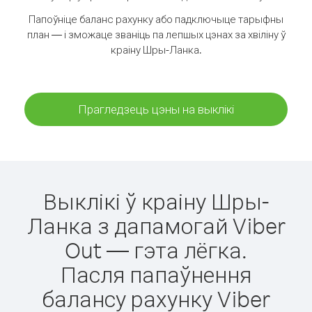
Папоўніце баланс рахунку або падключыце тарыфны
план — і зможаце званіць па лепшых цэнах за хвіліну ў
краіну Шры-Ланка.
Прагледзець цэны на выклікі
Выклікі ў краіну Шры-
Ланка з дапамогай Viber
Out — гэта лёгка.
Пасля папаўнення
балансу рахунку Viber