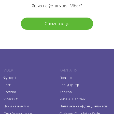
Яшчэ не ўсталявалі Viber?
Спампаваць
VIBER
КАМПАНІЯ
Функцыі
Пра нас
Блог
Брэнд-цэнтр
Бяспека
Кар'ера
Viber Out
Умовы і Палітыкі
Цэны на выклікі
Палітыка канфідэнцыяльнасці
Служба падтрымкі
Customer Complaints Code