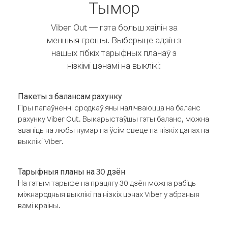
Тымор
Viber Out — гэта больш хвілін за
меншыя грошы. Выберыце адзін з
нашых гібкіх тарыфных планаў з
нізкімі цэнамі на выклікі:
Пакеты з балансам рахунку
Пры папаўненні сродкаў яны налічваюцца на баланс
рахунку Viber Out. Выкарыстаўшы гэты баланс, можна
званіць на любы нумар па ўсім свеце па нізкіх цэнах на
выклікі Viber.
Тарыфныя планы на 30 дзён
На гэтым тарыфе на працягу 30 дзён можна рабіць
міжнародныя выклікі па нізкіх цэнах Viber у абраныя
вамі краіны.