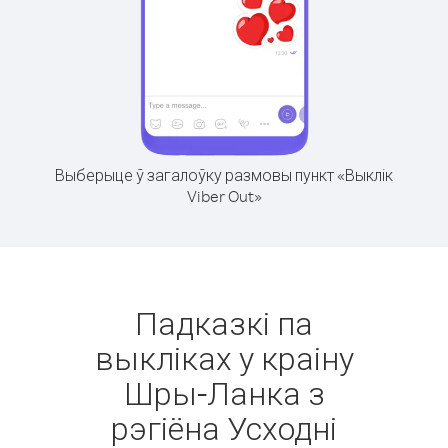
Выберыце ў загалоўку размовы пункт «Выклік
Viber Out»
Падказкі па
выкліках у краіну
Шры-Ланка з
рэгіёна Усходні