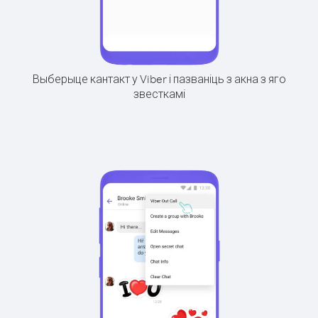
Выберыце кантакт у Viber і пазваніць з акна з яго
звесткамі