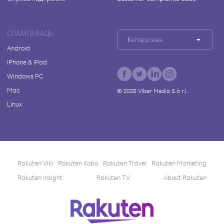
СПАМПАВАЦЬ
Беларуская
Android
iPhone & iPad
Windows PC
Mac
©
2026
Viber Media S.à r.l.
Linux
Rakuten Viki
Rakuten Kobo
Rakuten Travel
Rakuten Marketing
Rakuten Insight
Rakuten TV
About Rakuten