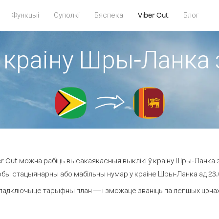
Функцыі
Суполкі
Бяспека
Viber Out
Блог
 краіну Шры-Ланка 
r Out можна рабіць высакаякасныя выклікі ў краіну Шры-Ланка з 
юбы стацыянарны або мабільны нумар у краіне Шры-Ланка ад 23.0 
падключыце тарыфны план — і зможаце званіць па лепшых цэнах 