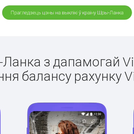
Прагледзець цэны на выклікі ў краіну Шры-Ланка
-Ланка з дапамогай Vi
ня балансу рахунку V