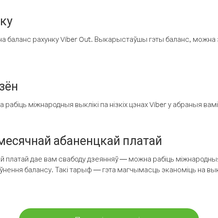
нку
а баланс рахунку Viber Out. Выкарыстаўшы гэты баланс, можна 
зён
рабіць міжнародныя выклікі па нізкіх цэнах Viber у абраныя вамі
есячнай абаненцкай платай
 платай дае вам свабоду дзеянняў — можна рабіць міжнародныя 
аўнення балансу. Такі тарыф — гэта магчымасць эканоміць на выкл