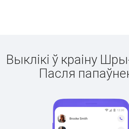
Выклікі ў краіну Шры
Пасля папаўнен