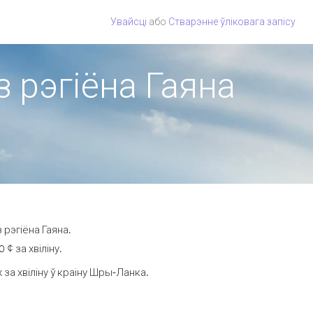
Увайсці
або
Стварэнне ўліковага запісу
з рэгіёна Гаяна
рэгіёна Гаяна.
¢ за хвіліну.
за хвіліну ў краіну Шры-Ланка.