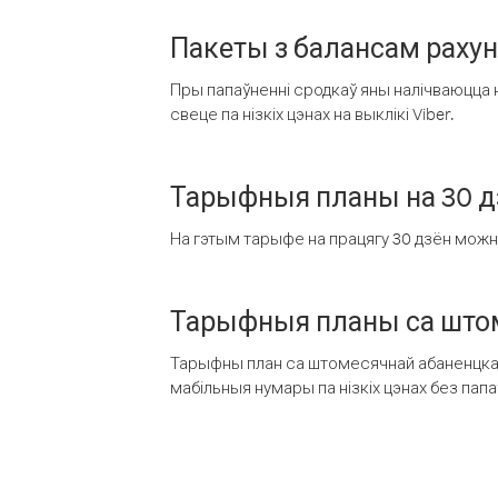
Пакеты з балансам раху
Пры папаўненні сродкаў яны налічваюцца н
свеце па нізкіх цэнах на выклікі Viber.
Тарыфныя планы на 30 д
На гэтым тарыфе на працягу 30 дзён можна 
Тарыфныя планы са штом
Тарыфны план са штомесячнай абаненцкай
мабільныя нумары па нізкіх цэнах без пап