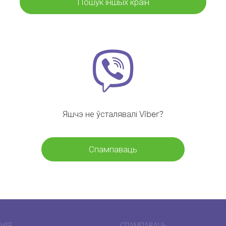
Пошук іншых краін
Яшчэ не ўсталявалі Viber?
Спампаваць
НІЯ
СПАМПАВАЦЬ