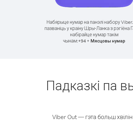
Набярыце нумар на панэлі набору Viber
пазваніць у краіну Шры-Ланка з рэгіёна Г
набірайце нумар такім
чынам:
+
+
94
Мясцовы нумар
Падказкі па в
Viber Out — гэта больш хвіл