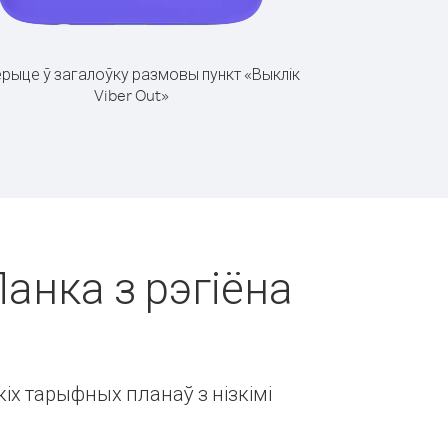
рыце ў загалоўку размовы пункт «Выклік
Viber Out»
анка з рэгіёна
іх тарыфных планаў з нізкімі