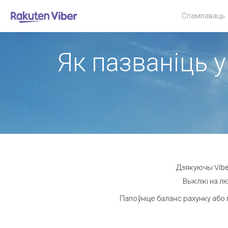
Спампаваць
Як пазваніць у
Дзякуючы Vibe
Выклікі на л
Папоўніце баланс рахунку або 