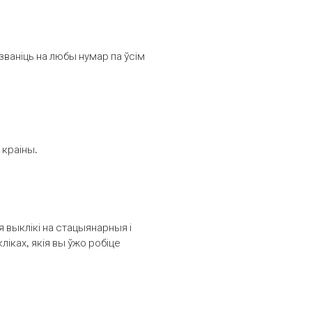
званіць на любы нумар па ўсім
 краіны.
выклікі на стацыянарныя і
іках, якія вы ўжо робіце