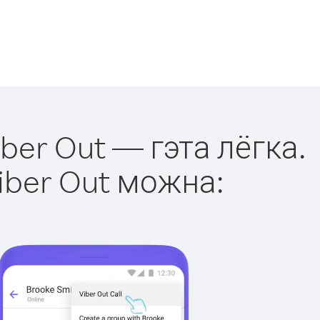
ber Out — гэта лёгка.
iber Out можна: