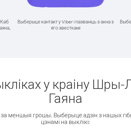
.
Каб
Выберыце кантакт у Viber і пазваніць з акна з
Выбе
аяна,
яго звесткамі
ыкліках у краіну Шры-Л
Гаяна
ін за меншыя грошы. Выберыце адзін з нашых гібк
цэнамі на выклікі: