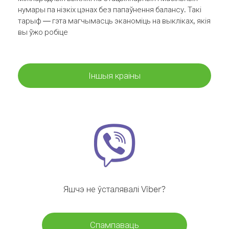
нумары па нізкіх цэнах без папаўнення балансу. Такі
тарыф — гэта магчымасць эканоміць на выкліках, якія
вы ўжо робіце
Іншыя краіны
Яшчэ не ўсталявалі Viber?
Спампаваць