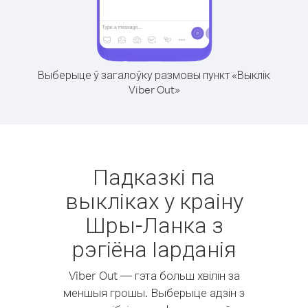
Выберыце ў загалоўку размовы пункт «Выклік
Viber Out»
Падказкі па
выкліках у краіну
Шры-Ланка з
рэгіёна Іарданія
Viber Out — гэта больш хвілін за
меншыя грошы. Выберыце адзін з