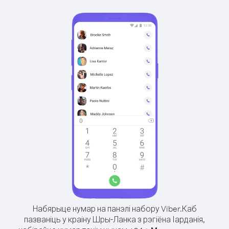
Набярыце нумар на панэлі набору Viber.
Каб
пазваніць у краіну Шры-Ланка з рэгіёна Іарданія,