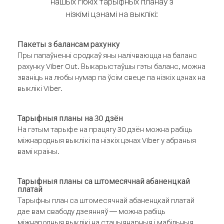
нашых гібкіх тарыфных планаў з
нізкімі цэнамі на выклікі:
Пакеты з балансам рахунку
Пры папаўненні сродкаў яны налічваюцца на баланс
рахунку Viber Out. Выкарыстаўшы гэты баланс, можна
званіць на любы нумар па ўсім свеце па нізкіх цэнах на
выклікі Viber.
Тарыфныя планы на 30 дзён
На гэтым тарыфе на працягу 30 дзён можна рабіць
міжнародныя выклікі па нізкіх цэнах Viber у абраныя
вамі краіны.
Тарыфныя планы са штомесячнай абаненцкай
платай
Тарыфны план са штомесячнай абаненцкай платай
дае вам свабоду дзеянняў — можна рабіць
міжнародныя выклікі на стацыянарныя і мабільныя