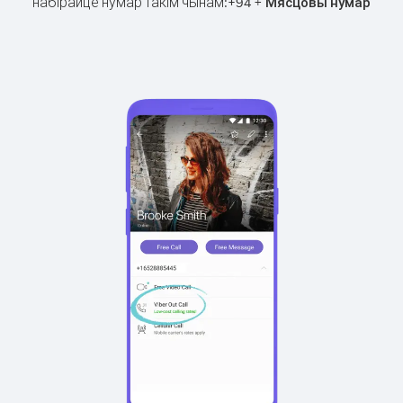
набірайце нумар такім чынам:
+
+
94
Мясцовы нумар