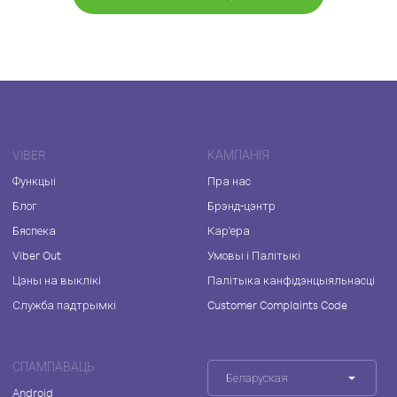
VIBER
КАМПАНІЯ
Функцыі
Пра нас
Блог
Брэнд-цэнтр
Бяспека
Кар'ера
Viber Out
Умовы і Палітыкі
Цэны на выклікі
Палітыка канфідэнцыяльнасці
Служба падтрымкі
Customer Complaints Code
СПАМПАВАЦЬ
Беларуская
Android