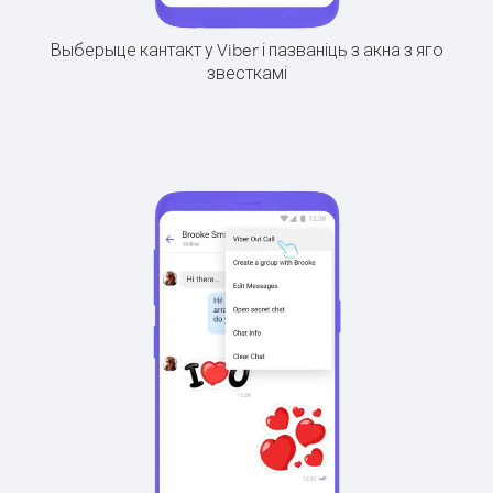
Выберыце кантакт у Viber і пазваніць з акна з яго
звесткамі