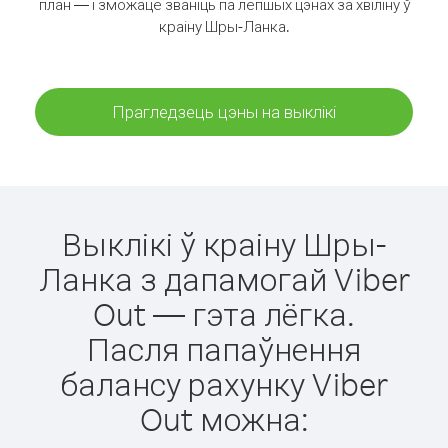
план — і зможаце званіць па лепшых цэнах за хвіліну ў
краіну Шры-Ланка.
Прагледзець цэны на выклікі
Выклікі ў краіну Шры-
Ланка з дапамогай Viber
Out — гэта лёгка.
Пасля папаўнення
балансу рахунку Viber
Out можна: