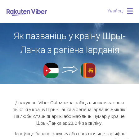
Увайсці
Togg
navig
Як пазваніць у краіну Шры-
Ланка з рэгіёна Іарданія
Дзякуючы Viber Out можна рабіць высакаякасныя
выклікі ў краіну Шры-Ланка з рэгіёна Іарданія.
Выклікі
на любы стацыянарны або мабільны нумар у краіне
Шры-Ланка ад 23.0 ¢ за хвіліну.
Папоўніце баланс рахунку або падключыце тарыфны