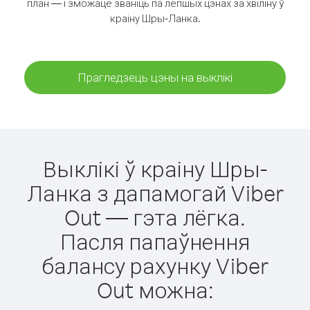
план — і зможаце званіць па лепшых цэнах за хвіліну ў
краіну Шры-Ланка.
Прагледзець цэны на выклікі
Выклікі ў краіну Шры-
Ланка з дапамогай Viber
Out — гэта лёгка.
Пасля папаўнення
балансу рахунку Viber
Out можна: