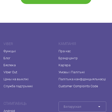
VIBER
КАМПАНІЯ
Функцыі
Пра нас
Блог
Брэнд-цэнтр
Бяспека
Кар'ера
Viber Out
Умовы і Палітыкі
Цэны на выклікі
Палітыка канфідэнцыяльнасці
Служба падтрымкі
Customer Complaints Code
СПАМПАВАЦЬ
Беларуская
Android