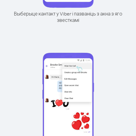
Выберыце кантакт у Viber і пазваніць з акна з яго
звесткамі