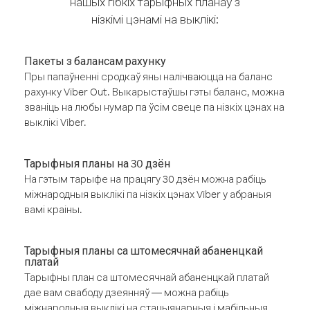
нашых гібкіх тарыфных планаў з
нізкімі цэнамі на выклікі:
Пакеты з балансам рахунку
Пры папаўненні сродкаў яны налічваюцца на баланс
рахунку Viber Out. Выкарыстаўшы гэты баланс, можна
званіць на любы нумар па ўсім свеце па нізкіх цэнах на
выклікі Viber.
Тарыфныя планы на 30 дзён
На гэтым тарыфе на працягу 30 дзён можна рабіць
міжнародныя выклікі па нізкіх цэнах Viber у абраныя
вамі краіны.
Тарыфныя планы са штомесячнай абаненцкай
платай
Тарыфны план са штомесячнай абаненцкай платай
дае вам свабоду дзеянняў — можна рабіць
міжнародныя выклікі на стацыянарныя і мабільныя