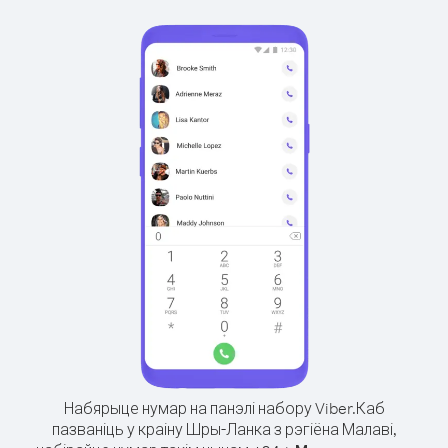
Набярыце нумар на панэлі набору Viber.
Каб
пазваніць у краіну Шры-Ланка з рэгіёна Малаві,