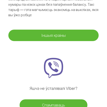
нумары па нізкіх цэнах без папаўнення балансу. Такі
тарыф — гэта магчымасць эканоміць на выкліках, якія
вы ўжо робіце
Іншыя краіны
Яшчэ не ўсталявалі Viber?
Спампаваць