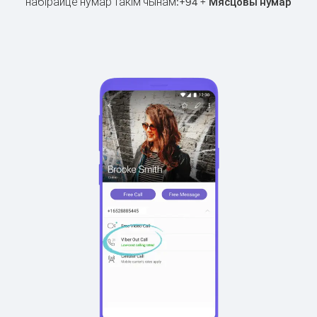
набірайце нумар такім чынам:
+
+
94
Мясцовы нумар