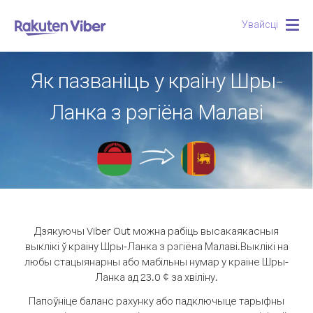
Увайсці
Togg
navig
Як пазваніць у краіну Шры-
Ланка з рэгіёна Малаві
Дзякуючы Viber Out можна рабіць высакаякасныя
выклікі ў краіну Шры-Ланка з рэгіёна Малаві.
Выклікі на
любы стацыянарны або мабільны нумар у краіне Шры-
Ланка ад 23.0 ¢ за хвіліну.
Папоўніце баланс рахунку або падключыце тарыфны