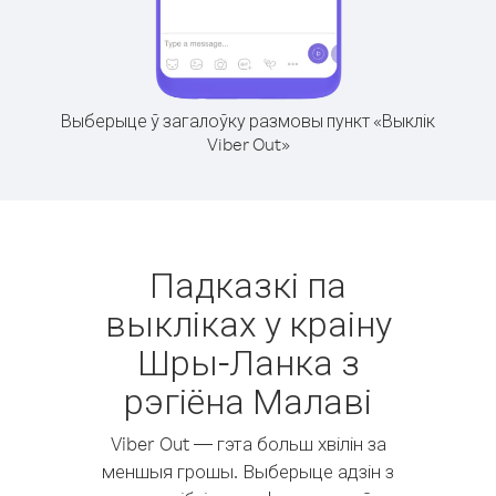
Выберыце ў загалоўку размовы пункт «Выклік
Viber Out»
Падказкі па
выкліках у краіну
Шры-Ланка з
рэгіёна Малаві
Viber Out — гэта больш хвілін за
меншыя грошы. Выберыце адзін з