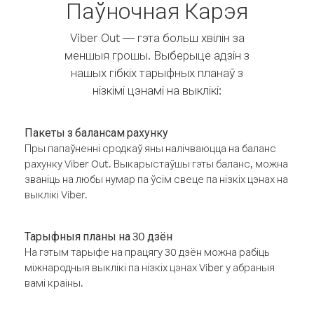
Паўночная Карэя
Viber Out — гэта больш хвілін за
меншыя грошы. Выберыце адзін з
нашых гібкіх тарыфных планаў з
нізкімі цэнамі на выклікі:
Пакеты з балансам рахунку
Пры папаўненні сродкаў яны налічваюцца на баланс
рахунку Viber Out. Выкарыстаўшы гэты баланс, можна
званіць на любы нумар па ўсім свеце па нізкіх цэнах на
выклікі Viber.
Тарыфныя планы на 30 дзён
На гэтым тарыфе на працягу 30 дзён можна рабіць
міжнародныя выклікі па нізкіх цэнах Viber у абраныя
вамі краіны.