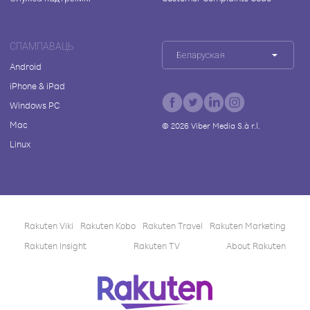
СПАМПАВАЦЬ
Беларуская
Android
iPhone & iPad
Windows PC
Mac
©
2026
Viber Media S.à r.l.
Linux
Rakuten Viki
Rakuten Kobo
Rakuten Travel
Rakuten Marketing
Rakuten Insight
Rakuten TV
About Rakuten