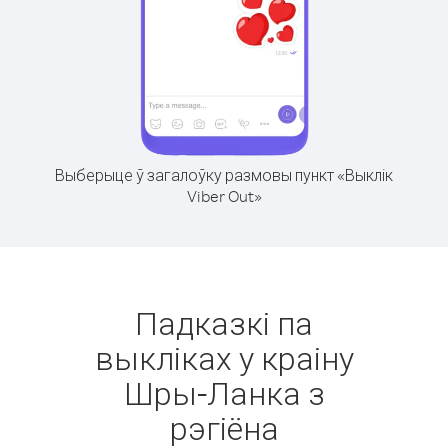
Выберыце ў загалоўку размовы пункт «Выклік
Viber Out»
Падказкі па
выкліках у краіну
Шры-Ланка з
рэгіёна