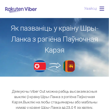
Увайсці
Togg
navig
Як пазваніць у краіну Шры-
Ланка з рэгіёна Паўночная
Карэя
Дзякуючы Viber Out можна рабіць высакаякасныя
выклікі ў краіну Шры-Ланка з рэгіёна Паўночная
Карэя.
Выклікі на любы стацыянарны або мабільны
нумар у краіне Шры-Ланка ад 23.0 ¢ за хвіліну.