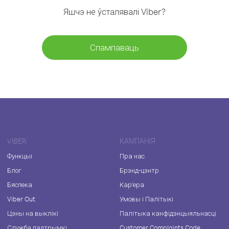
Яшчэ не ўсталявалі Viber?
Спампаваць
VIBER
КАМПАНІЯ
Функцыі
Пра нас
Блог
Брэнд-цэнтр
Бяспека
Кар'ера
Viber Out
Умовы і Палітыкі
Цэны на выклікі
Палітыка канфідэнцыяльнасці
Служба падтрымкі
Customer Complaints Code