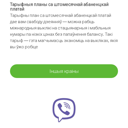
Тарыфныя планы са штомесячнай абаненцкай
платай
Тарыфны план са штомесячнай абаненцкай платай
дае вам свабоду дзеянняў — можна рабіць
міжнародныя выклікі на стацыянарныя і мабільныя
нумары па нізкіх цэнах без папаўнення балансу. Такі
тарыф — гэта магчымасць эканоміць на выкліках, якія
вы ўжо робіце
Іншыя краіны