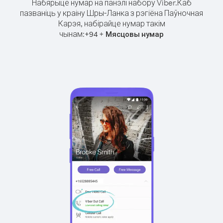
Набярыце нумар на панэлі набору Viber.
Каб
пазваніць у краіну Шры-Ланка з рэгіёна Паўночная
Карэя, набірайце нумар такім
чынам:
+
+
94
Мясцовы нумар