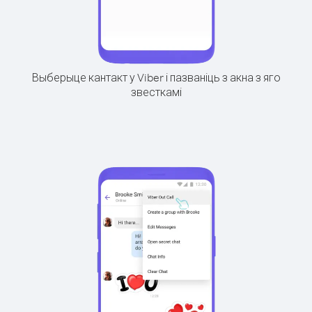
Выберыце кантакт у Viber і пазваніць з акна з яго
звесткамі