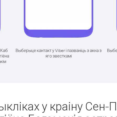
.
Каб
Выберыце кантакт у Viber і пазваніць з акна з
Выбе
гіёна
яго звесткамі
акім
ыкліках у краіну Сен-П'