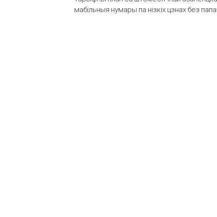
мабільныя нумары па нізкіх цэнах без пап