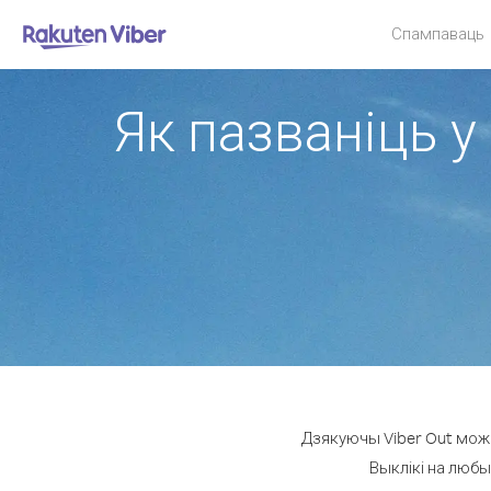
Спампаваць
Як пазваніць у 
Дзякуючы Viber Out можн
Выклікі на любы