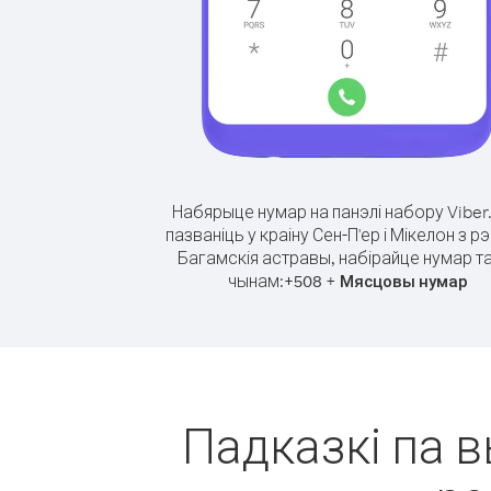
Набярыце нумар на панэлі набору Viber
пазваніць у краіну Сен-П'ер і Мікелон з рэ
Багамскія астравы, набірайце нумар т
чынам:
+
+
508
Мясцовы нумар
Падказкі па в