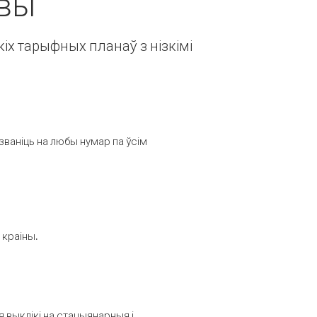
авы
іх тарыфных планаў з нізкімі
званіць на любы нумар па ўсім
 краіны.
выклікі на стацыянарныя і