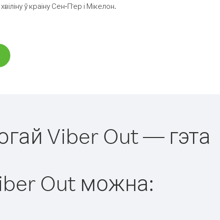
ліну ў краіну Сен-П'ер і Мікелон.
могай Viber Out — гэта
iber Out можна: