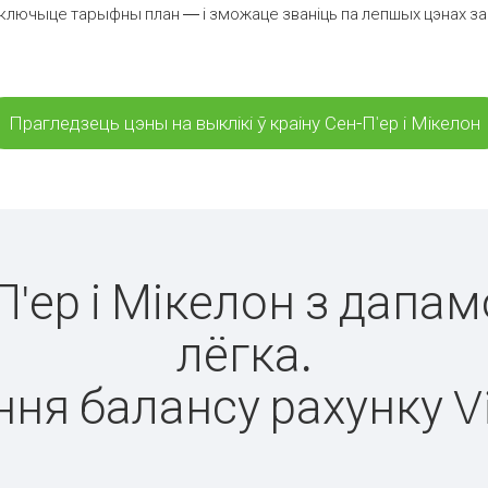
ключыце тарыфны план — і зможаце званіць па лепшых цэнах за хві
Прагледзець цэны на выклікі ў краіну Сен-П'ер і Мікелон
П'ер і Мікелон з дапа
лёгка.
ня балансу рахунку V