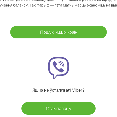
аўнення балансу. Такі тарыф — гэта магчымасць эканоміць на выкл
Пошук іншых краін
Яшчэ не ўсталявалі Viber?
Спампаваць