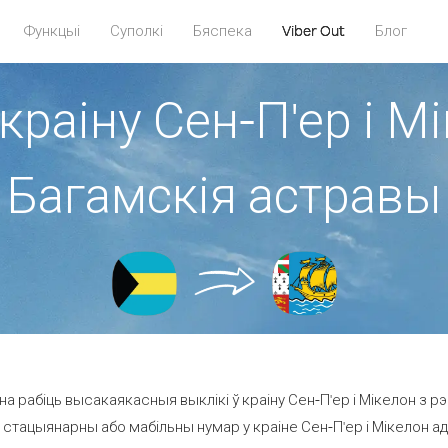
Функцыі
Суполкі
Бяспека
Viber Out
Блог
краіну Сен-П'ер і М
Багамскія астравы
а рабіць высакаякасныя выклікі ў краіну Сен-П'ер і Мікелон з рэ
 стацыянарны або мабільны нумар у краіне Сен-П'ер і Мікелон ад 47