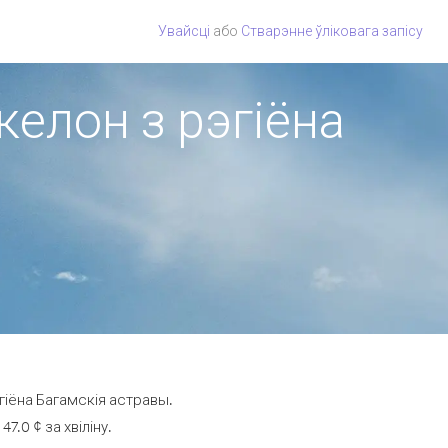
Увайсці
або
Стварэнне ўліковага запісу
ікелон з рэгіёна
гіёна Багамскія астравы.
.0 ¢ за хвіліну.