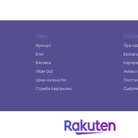
VIBER
КАМПА
Функцыі
Пра на
Блог
Брэнд-
Бяспека
Кар'ер
Viber Out
Умовы і
Цэны на выклікі
Паліты
Служба падтрымкі
Custome