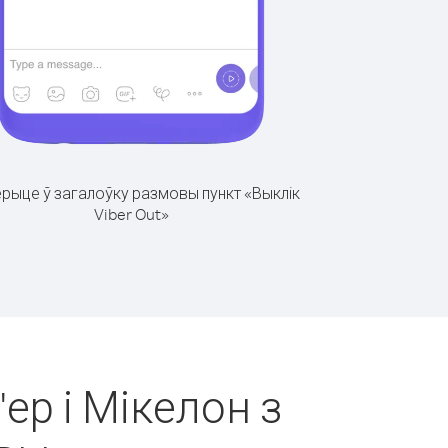
рыце ў загалоўку размовы пункт «Выклік
Viber Out»
ер і Мікелон з