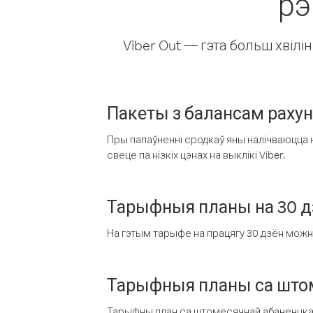
рэ
Viber Out — гэта больш хвіл
Пакеты з балансам раху
Пры папаўненні сродкаў яны налічваюцца н
свеце па нізкіх цэнах на выклікі Viber.
Тарыфныя планы на 30 д
На гэтым тарыфе на працягу 30 дзён можна 
Тарыфныя планы са штом
Тарыфны план са штомесячнай абаненцкай