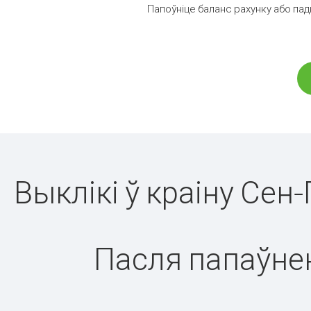
Папоўніце баланс рахунку або пад
Выклікі ў краіну Сен-
Пасля папаўнен