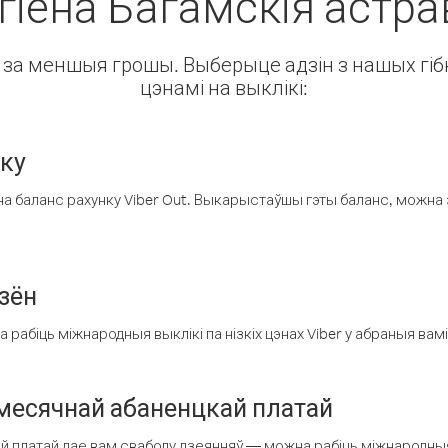
гіёна Багамскія астр
ін за меншыя грошы. Выберыце адзін з нашых гібк
цэнамі на выклікі:
нку
а баланс рахунку Viber Out. Выкарыстаўшы гэты баланс, можна 
зён
рабіць міжнародныя выклікі па нізкіх цэнах Viber у абраныя вамі
есячнай абаненцкай платай
 платай дае вам свабоду дзеянняў — можна рабіць міжнародныя 