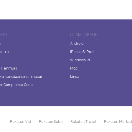
НІЯ
СПАМПАВАЦЬ
с
Android
цэнтр
iPhone & iPad
а
Windows PC
 Палітыкі
Mac
ка канфідэнцыяльнасці
Linux
r Complaints Code
Rakuten Viki
Rakuten Kobo
Rakuten Travel
Rakuten Market