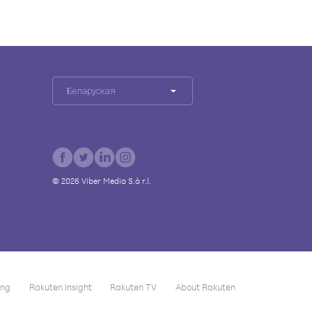
Беларуская
©
2026
Viber Media S.à r.l.
ing
Rakuten Insight
Rakuten TV
About Rakuten