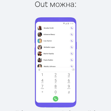
Out можна: