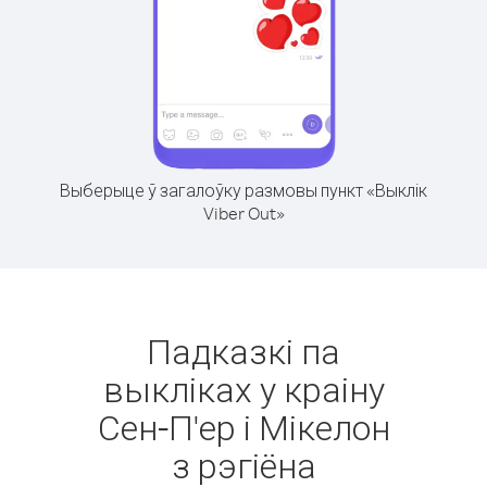
Выберыце ў загалоўку размовы пункт «Выклік
Viber Out»
Падказкі па
выкліках у краіну
Сен-П'ер і Мікелон
з рэгіёна