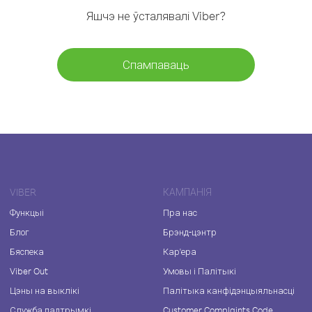
Яшчэ не ўсталявалі Viber?
Спампаваць
VIBER
КАМПАНІЯ
Функцыі
Пра нас
Блог
Брэнд-цэнтр
Бяспека
Кар'ера
Viber Out
Умовы і Палітыкі
Цэны на выклікі
Палітыка канфідэнцыяльнасці
Служба падтрымкі
Customer Complaints Code