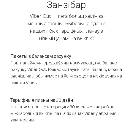
Занзібар
Viber Out — гэта больш хвілін за
меншыя грошы. Выберыце адзін з
нашых гібкіх тарыфных планаў з
нізкімі цэнамі на выклікі:
Пакеты з балансам рахунку
Пры папаўненні сродкаў яны налічваюцца на баланс
рахунку Viber Out. Выкарыстаўшы гэты баланс, можна
званіць на любы нумар па ўсім свеце па нізкіх цэнах на
выклікі Viber.
Тарыфныя планы на 30 дзён
На гэтым тарыфе на працягу 30 дзён можна рабіць
міжнародныя выклікі па нізкіх цэнах Viber у абраныя
вамі краіны.