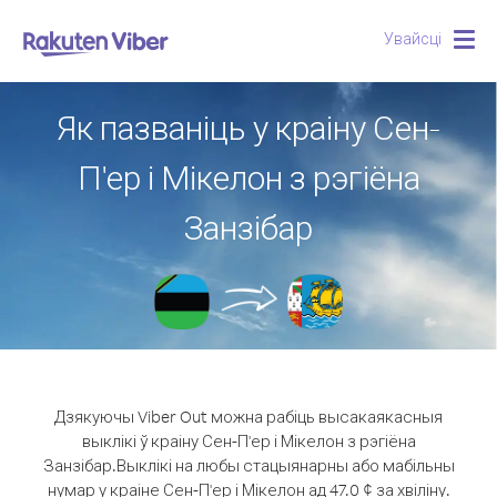
Увайсці
Togg
navig
Як пазваніць у краіну Сен-
П'ер і Мікелон з рэгіёна
Занзібар
Дзякуючы Viber Out можна рабіць высакаякасныя
выклікі ў краіну Сен-П'ер і Мікелон з рэгіёна
Занзібар.
Выклікі на любы стацыянарны або мабільны
нумар у краіне Сен-П'ер і Мікелон ад 47.0 ¢ за хвіліну.