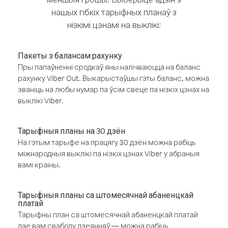
нашых гібкіх тарыфных планаў з
нізкімі цэнамі на выклікі:
Пакеты з балансам рахунку
Пры папаўненні сродкаў яны налічваюцца на баланс
рахунку Viber Out. Выкарыстаўшы гэты баланс, можна
званіць на любы нумар па ўсім свеце па нізкіх цэнах на
выклікі Viber.
Тарыфныя планы на 30 дзён
На гэтым тарыфе на працягу 30 дзён можна рабіць
міжнародныя выклікі па нізкіх цэнах Viber у абраныя
вамі краіны.
Тарыфныя планы са штомесячнай абаненцкай
платай
Тарыфны план са штомесячнай абаненцкай платай
дае вам свабоду дзеянняў — можна рабіць