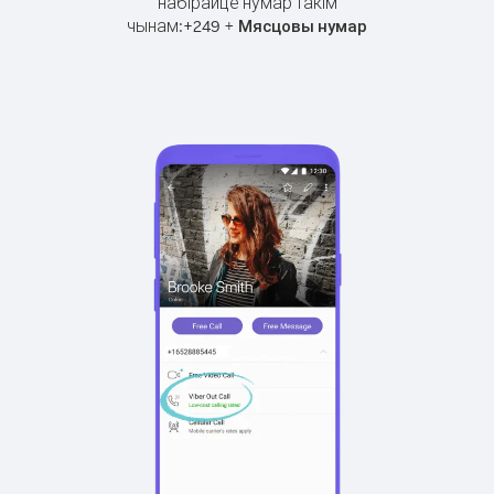
набірайце нумар такім
чынам:
+
+
249
Мясцовы нумар