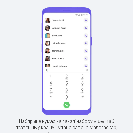
Набярыце нумар на панэлі набору Viber.
Каб
пазваніць у краіну Судан з рэгіёна Мадагаскар,