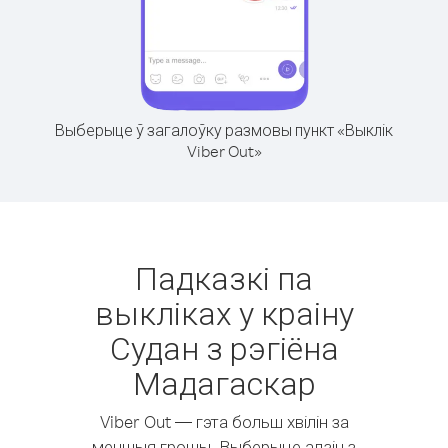
Выберыце ў загалоўку размовы пункт «Выклік
Viber Out»
Падказкі па
выкліках у краіну
Судан з рэгіёна
Мадагаскар
Viber Out — гэта больш хвілін за
меншыя грошы. Выберыце адзін з