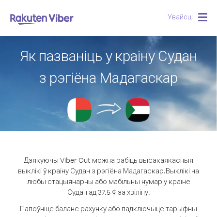
Увайсці
Togg
navig
Як пазваніць у краіну Судан
з рэгіёна Мадагаскар
Дзякуючы Viber Out можна рабіць высакаякасныя
выклікі ў краіну Судан з рэгіёна Мадагаскар.
Выклікі на
любы стацыянарны або мабільны нумар у краіне
Судан ад 37.5 ¢ за хвіліну.
Папоўніце баланс рахунку або падключыце тарыфны