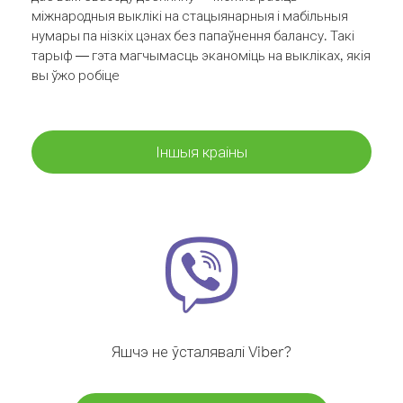
міжнародныя выклікі на стацыянарныя і мабільныя
нумары па нізкіх цэнах без папаўнення балансу. Такі
тарыф — гэта магчымасць эканоміць на выкліках, якія
вы ўжо робіце
Іншыя краіны
Яшчэ не ўсталявалі Viber?