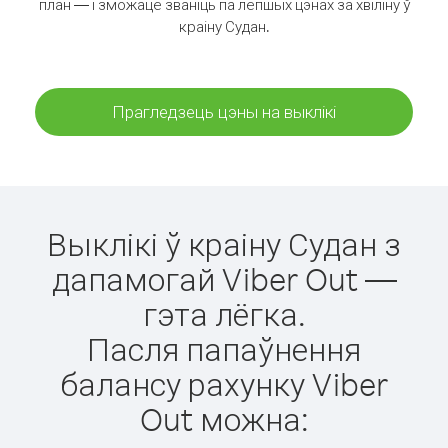
план — і зможаце званіць па лепшых цэнах за хвіліну ў
краіну Судан.
Прагледзець цэны на выклікі
Выклікі ў краіну Судан з
дапамогай Viber Out —
гэта лёгка.
Пасля папаўнення
балансу рахунку Viber
Out можна: