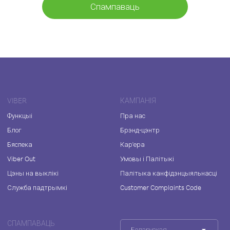
Спампаваць
VIBER
КАМПАНІЯ
Функцыі
Пра нас
Блог
Брэнд-цэнтр
Бяспека
Кар'ера
Viber Out
Умовы і Палітыкі
Цэны на выклікі
Палітыка канфідэнцыяльнасці
Служба падтрымкі
Customer Complaints Code
СПАМПАВАЦЬ
Беларуская