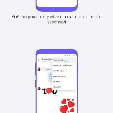
Выберыце кантакт у Viber і пазваніць з акна з яго
звесткамі