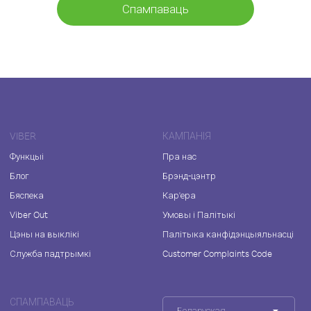
Спампаваць
VIBER
КАМПАНІЯ
Функцыі
Пра нас
Блог
Брэнд-цэнтр
Бяспека
Кар'ера
Viber Out
Умовы і Палітыкі
Цэны на выклікі
Палітыка канфідэнцыяльнасці
Служба падтрымкі
Customer Complaints Code
СПАМПАВАЦЬ
Беларуская