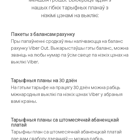
нашых гібкіх тарыфных планаў з
нізкімі цэнамі на выклікі:
Пакеты з балансам рахунку
Пры папаўненні сродкаў яны налічваюцца на баланс
рахунку Viber Out. Выкарыстаўшы гэты баланс, можна
званіць на любы нумар па ўсім свеце па нізкіх цэнах на
выклікі Viber.
Тарыфныя планы на 30 дзён
На гэтым тарыфе на працягу 30 дзён можна рабіць
міжнародныя выклікі па нізкіх цэнах Viber у абраныя
вамі краіны.
Тарыфныя планы са штомесячнай абаненцкай
платай
Тарыфны план са штомесячнай абаненцкай платай
дае вам свабоду дзеянняў — можна рабіць