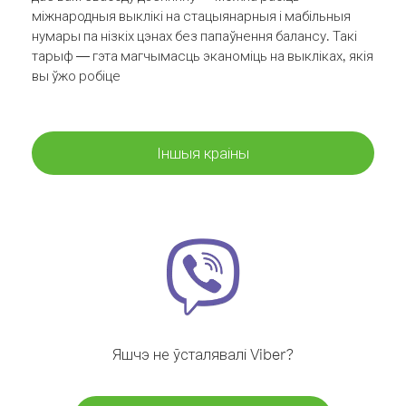
міжнародныя выклікі на стацыянарныя і мабільныя
нумары па нізкіх цэнах без папаўнення балансу. Такі
тарыф — гэта магчымасць эканоміць на выкліках, якія
вы ўжо робіце
Іншыя краіны
Яшчэ не ўсталявалі Viber?