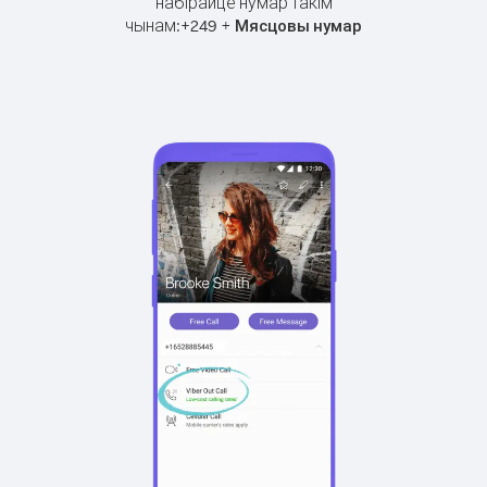
набірайце нумар такім
чынам:
+
+
249
Мясцовы нумар