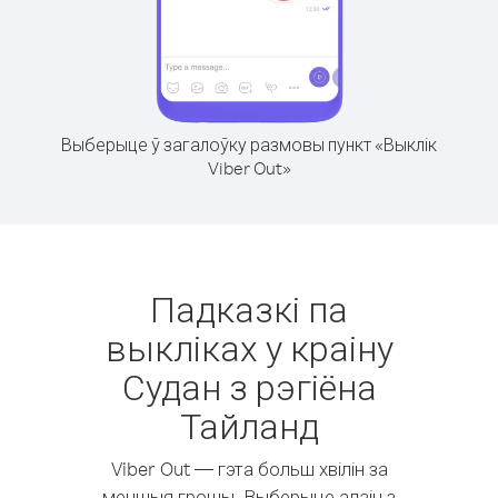
Выберыце ў загалоўку размовы пункт «Выклік
Viber Out»
Падказкі па
выкліках у краіну
Судан з рэгіёна
Тайланд
Viber Out — гэта больш хвілін за
меншыя грошы. Выберыце адзін з