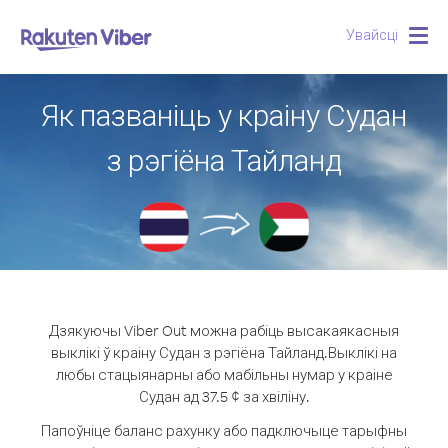
Увайсці
Togg
navig
Як пазваніць у краіну Судан
з рэгіёна Тайланд
Дзякуючы Viber Out можна рабіць высакаякасныя
выклікі ў краіну Судан з рэгіёна Тайланд.
Выклікі на
любы стацыянарны або мабільны нумар у краіне
Судан ад 37.5 ¢ за хвіліну.
Папоўніце баланс рахунку або падключыце тарыфны