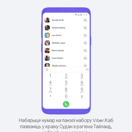
Набярыце нумар на панэлі набору Viber.
Каб
пазваніць у краіну Судан з рэгіёна Тайланд,