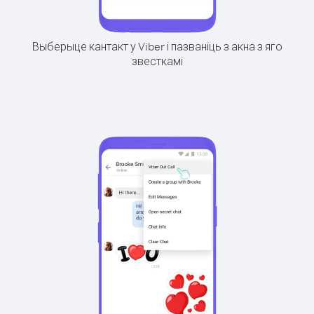
Выберыце кантакт у Viber і пазваніць з акна з яго
звесткамі