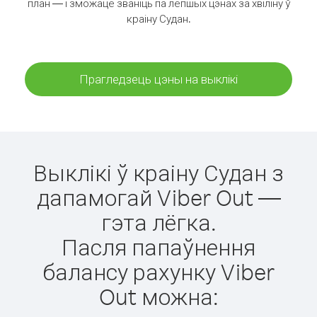
план — і зможаце званіць па лепшых цэнах за хвіліну ў
краіну Судан.
Прагледзець цэны на выклікі
Выклікі ў краіну Судан з
дапамогай Viber Out —
гэта лёгка.
Пасля папаўнення
балансу рахунку Viber
Out можна: