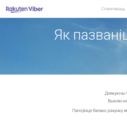
Спампаваць
Як пазваніц
Дзякуючы V
Выклікі н
Папоўніце баланс рахунку а