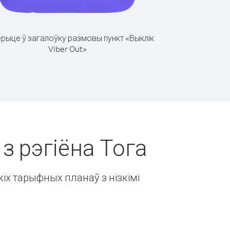
рыце ў загалоўку размовы пункт «Выклік
Viber Out»
 з рэгіёна Тога
іх тарыфных планаў з нізкімі