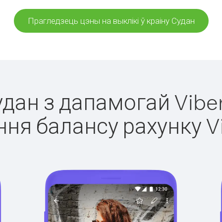
Прагледзець цэны на выклікі ў краіну Судан
удан з дапамогай Vibe
ня балансу рахунку V