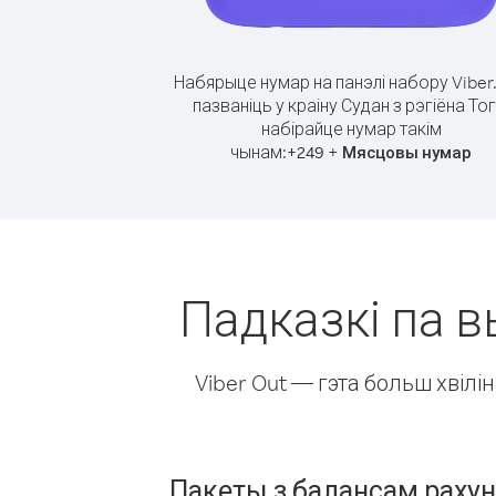
Набярыце нумар на панэлі набору Viber
пазваніць у краіну Судан з рэгіёна Тог
набірайце нумар такім
чынам:
+
+
249
Мясцовы нумар
Падказкі па вы
Viber Out — гэта больш хвіл
Пакеты з балансам раху