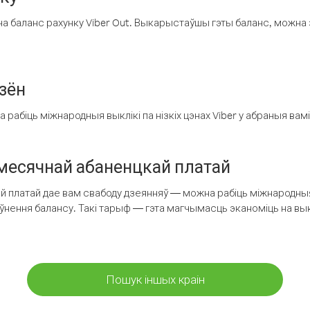
а баланс рахунку Viber Out. Выкарыстаўшы гэты баланс, можна 
зён
рабіць міжнародныя выклікі па нізкіх цэнах Viber у абраныя вамі
есячнай абаненцкай платай
 платай дае вам свабоду дзеянняў — можна рабіць міжнародныя 
аўнення балансу. Такі тарыф — гэта магчымасць эканоміць на выкл
Пошук іншых краін