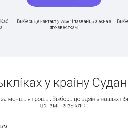
.
Каб
Выберыце кантакт у Viber і пазваніць з акна з
Выбе
а,
яго звесткамі
кліках у краіну Судан
ін за меншыя грошы. Выберыце адзін з нашых гібк
цэнамі на выклікі:
нку