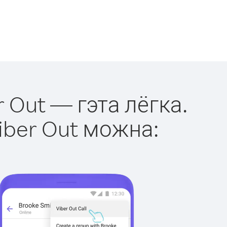
r Out — гэта лёгка.
iber Out можна: