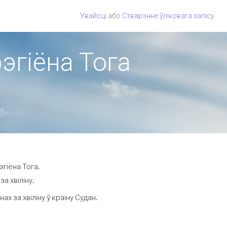
Увайсці
або
Стварэнне ўліковага запісу
рэгіёна Тога
гіёна Тога.
а хвіліну.
 за хвіліну ў краіну Судан.