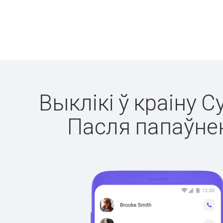
Выклікі ў краіну С
Пасля папаўнен