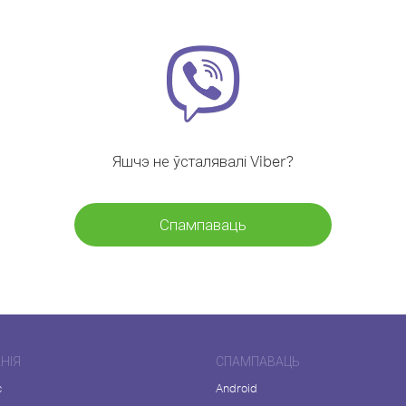
Яшчэ не ўсталявалі Viber?
Спампаваць
НІЯ
СПАМПАВАЦЬ
с
Android