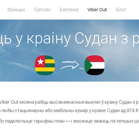
Функцыі
Суполкі
Бяспека
Viber Out
Блог
ь у краіну Судан з 
iber Out можна рабіць высакаякасныя выклікі ў краіну Судан з рэ
а любы стацыянарны або мабільны нумар у краіне Судан ад 37.5 ¢ з
бо падключыце тарыфны план — і зможаце званіць па лепшых цэнах