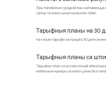
Пры папаўненні сродкаў яны налічваюцца н
свеце па нізкіх цэнах на выклікі Viber.
Тарыфныя планы на 30 д
На гэтым тарыфе на працягу 30 дзён можна 
Тарыфныя планы са штом
Тарыфны план са штомесячнай абаненцкай
мабільныя нумары па нізкіх цэнах без пап