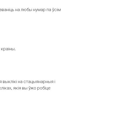
званіць на любы нумар па ўсім
 краіны.
выклікі на стацыянарныя і
іках, якія вы ўжо робіце