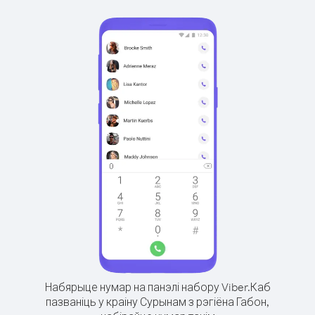
Набярыце нумар на панэлі набору Viber.
Каб
пазваніць у краіну Сурынам з рэгіёна Габон,