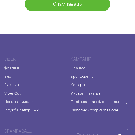
Спампаваць
VIBER
КАМПАНІЯ
Функцыі
Пра нас
Блог
Брэнд-цэнтр
Бяспека
Кар'ера
Viber Out
Умовы і Палітыкі
Цэны на выклікі
Палітыка канфідэнцыяльнасці
Служба падтрымкі
Customer Complaints Code
СПАМПАВАЦЬ
Беларуская