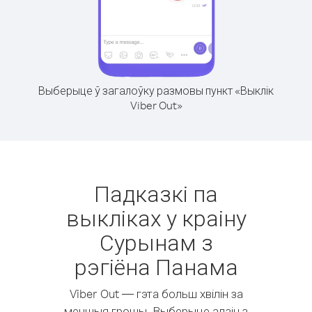
Выберыце ў загалоўку размовы пункт «Выклік
Viber Out»
Падказкі па
выкліках у краіну
Сурынам з
рэгіёна Панама
Viber Out — гэта больш хвілін за
меншыя грошы. Выберыце адзін з