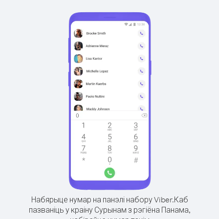
Набярыце нумар на панэлі набору Viber.
Каб
пазваніць у краіну Сурынам з рэгіёна Панама,