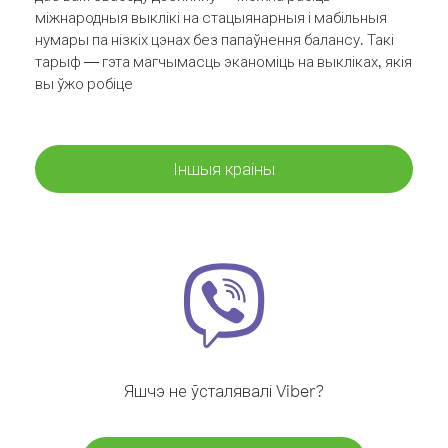
міжнародныя выклікі на стацыянарныя і мабільныя
нумары па нізкіх цэнах без папаўнення балансу. Такі
тарыф — гэта магчымасць эканоміць на выкліках, якія
вы ўжо робіце
Іншыя краіны
Яшчэ не ўсталявалі Viber?