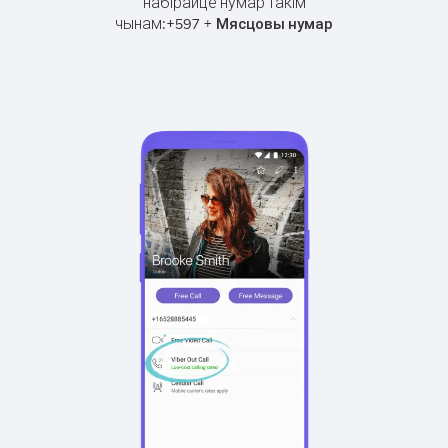
набірайце нумар такім
чынам:
+
+
597
Мясцовы нумар