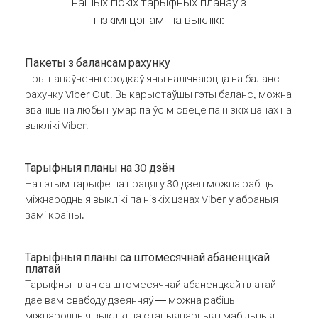
нашых гібкіх тарыфных планаў з
нізкімі цэнамі на выклікі:
Пакеты з балансам рахунку
Пры папаўненні сродкаў яны налічваюцца на баланс
рахунку Viber Out. Выкарыстаўшы гэты баланс, можна
званіць на любы нумар па ўсім свеце па нізкіх цэнах на
выклікі Viber.
Тарыфныя планы на 30 дзён
На гэтым тарыфе на працягу 30 дзён можна рабіць
міжнародныя выклікі па нізкіх цэнах Viber у абраныя
вамі краіны.
Тарыфныя планы са штомесячнай абаненцкай
платай
Тарыфны план са штомесячнай абаненцкай платай
дае вам свабоду дзеянняў — можна рабіць
міжнародныя выклікі на стацыянарныя і мабільныя