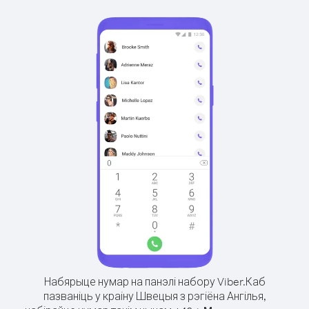
Набярыце нумар на панэлі набору Viber.
Каб
пазваніць у краіну Швецыя з рэгіёна Ангілья,