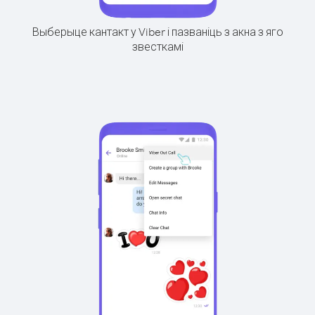
Выберыце кантакт у Viber і пазваніць з акна з яго
звесткамі