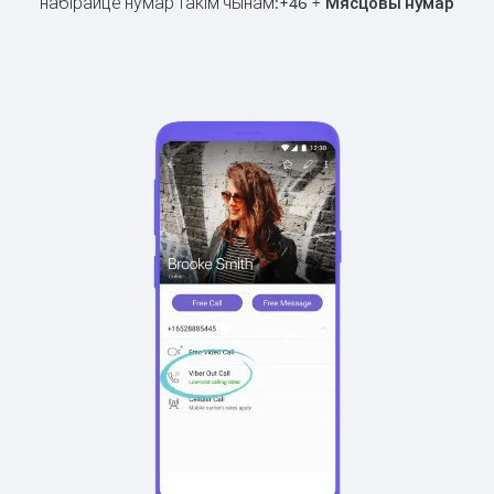
набірайце нумар такім чынам:
+
+
46
Мясцовы нумар