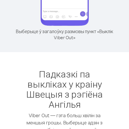
Выберыце ў загалоўку размовы пункт «Выклік
Viber Out»
Падказкі па
выкліках у краіну
Швецыя з рэгіёна
Ангілья
Viber Out — гэта больш хвілін за
меншыя грошы. Выберыце адзін з