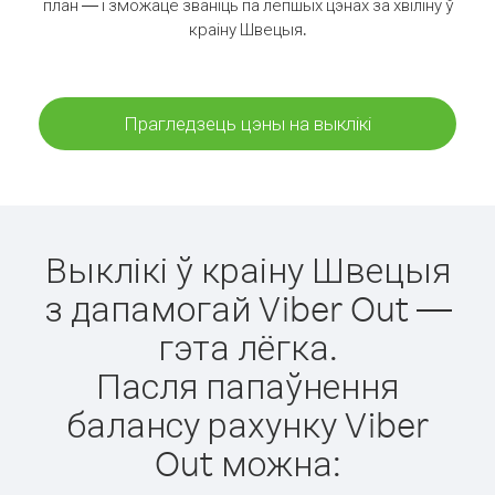
план — і зможаце званіць па лепшых цэнах за хвіліну ў
краіну Швецыя.
Прагледзець цэны на выклікі
Выклікі ў краіну Швецыя
з дапамогай Viber Out —
гэта лёгка.
Пасля папаўнення
балансу рахунку Viber
Out можна: