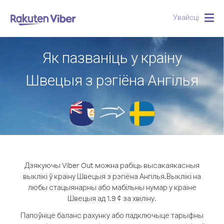
Увайсці
Togg
navig
Як пазваніць у краіну
Швецыя з рэгіёна Ангілья
Дзякуючы Viber Out можна рабіць высакаякасныя
выклікі ў краіну Швецыя з рэгіёна Ангілья.
Выклікі на
любы стацыянарны або мабільны нумар у краіне
Швецыя ад 1.9 ¢ за хвіліну.
Папоўніце баланс рахунку або падключыце тарыфны