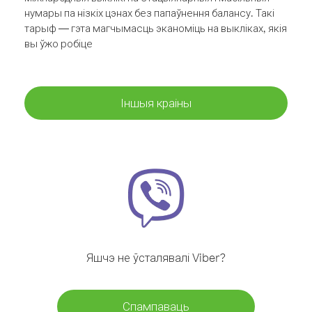
нумары па нізкіх цэнах без папаўнення балансу. Такі
тарыф — гэта магчымасць эканоміць на выкліках, якія
вы ўжо робіце
Іншыя краіны
Яшчэ не ўсталявалі Viber?
Спампаваць