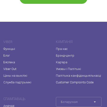
VIBER
КАМПАНІЯ
Функцыі
Пра нас
Блог
Брэнд-цэнтр
Бяспека
Кар'ера
Viber Out
Умовы і Палітыкі
Цэны на выклікі
Палітыка канфідэнцыяльнасці
Служба падтрымкі
Customer Complaints Code
СПАМПАВАЦЬ
Беларуская
Android