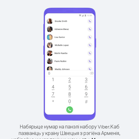
Набярыце нумар на панэлі набору Viber.
Каб
пазваніць у краіну Швецыя з рэгіёна Арменія,