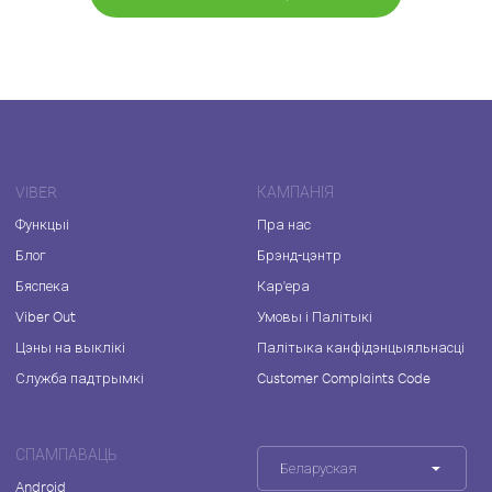
VIBER
КАМПАНІЯ
Функцыі
Пра нас
Блог
Брэнд-цэнтр
Бяспека
Кар'ера
Viber Out
Умовы і Палітыкі
Цэны на выклікі
Палітыка канфідэнцыяльнасці
Служба падтрымкі
Customer Complaints Code
СПАМПАВАЦЬ
Беларуская
Android