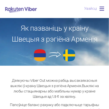
Увайсці
Togg
navig
Як пазваніць у краіну
Швецыя з рэгіёна Арменія
Дзякуючы Viber Out можна рабіць высакаякасныя
выклікі ў краіну Швецыя з рэгіёна Арменія.
Выклікі на
любы стацыянарны або мабільны нумар у краіне
Швецыя ад 1.9 ¢ за хвіліну.
Папоўніце баланс рахунку або падключыце тарыфны