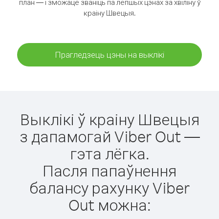
план — і зможаце званіць па лепшых цэнах за хвіліну ў
краіну Швецыя.
Прагледзець цэны на выклікі
Выклікі ў краіну Швецыя
з дапамогай Viber Out —
гэта лёгка.
Пасля папаўнення
балансу рахунку Viber
Out можна: