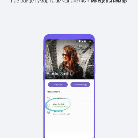
набірайце нумар такім чынам:
+
+
46
Мясцовы нумар