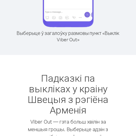
Выберыце ў загалоўку размовы пункт «Выклік
Viber Out»
Падказкі па
выкліках у краіну
Швецыя з рэгіёна
Арменія
Viber Out — гэта больш хвілін за
меншыя грошы. Выберыце адзін з