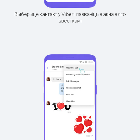
Выберыце кантакт у Viber і пазваніць з акна з яго
звесткамі