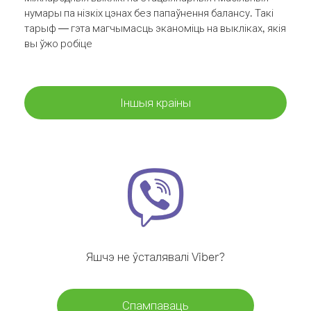
нумары па нізкіх цэнах без папаўнення балансу. Такі
тарыф — гэта магчымасць эканоміць на выкліках, якія
вы ўжо робіце
Іншыя краіны
Яшчэ не ўсталявалі Viber?
Спампаваць