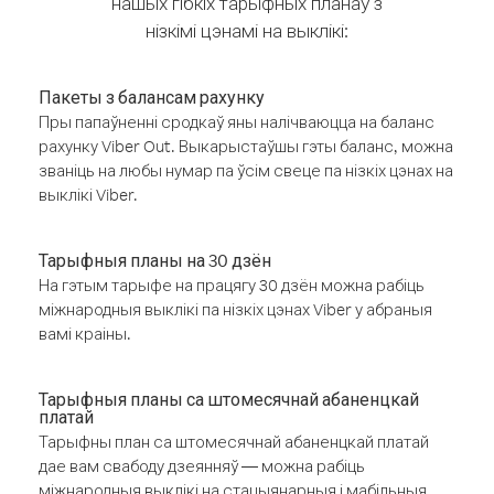
нашых гібкіх тарыфных планаў з
нізкімі цэнамі на выклікі:
Пакеты з балансам рахунку
Пры папаўненні сродкаў яны налічваюцца на баланс
рахунку Viber Out. Выкарыстаўшы гэты баланс, можна
званіць на любы нумар па ўсім свеце па нізкіх цэнах на
выклікі Viber.
Тарыфныя планы на 30 дзён
На гэтым тарыфе на працягу 30 дзён можна рабіць
міжнародныя выклікі па нізкіх цэнах Viber у абраныя
вамі краіны.
Тарыфныя планы са штомесячнай абаненцкай
платай
Тарыфны план са штомесячнай абаненцкай платай
дае вам свабоду дзеянняў — можна рабіць
міжнародныя выклікі на стацыянарныя і мабільныя