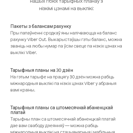
нашых гібкіх тарыфных планаў з
нізкімі цэнамі на выклікі:
Пакеты з балансам рахунку
Пры папаўненні сродкаў яны налічваюцца на баланс
рахунку Viber Out. Выкарыстаўшы гэты баланс, можна
званіць на любы нумар па ўсім свеце па нізкіх цэнах на
выклікі Viber.
Тарыфныя планы на 30 дзён
На гэтым тарыфе на працягу 30 дзён можна рабіць
міжнародныя выклікі па нізкіх цэнах Viber у абраныя
вамі краіны.
Тарыфныя планы са штомесячнай абаненцкай
платай
Тарыфны план са штомесячнай абаненцкай платай
дае вам свабоду дзеянняў — можна рабіць
міжнародныя выклікі на стацыянарныя і мабільныя