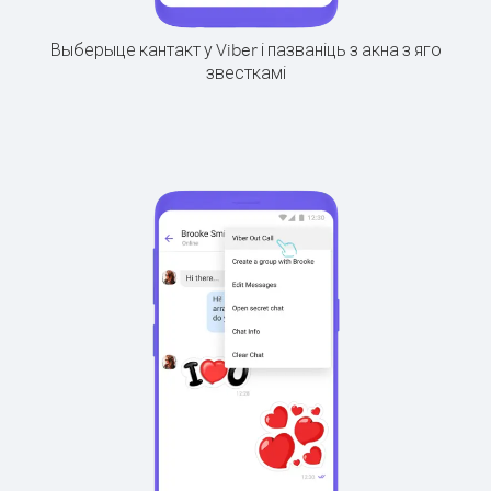
Выберыце кантакт у Viber і пазваніць з акна з яго
звесткамі