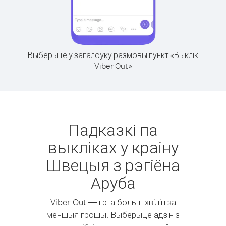
Выберыце ў загалоўку размовы пункт «Выклік
Viber Out»
Падказкі па
выкліках у краіну
Швецыя з рэгіёна
Аруба
Viber Out — гэта больш хвілін за
меншыя грошы. Выберыце адзін з