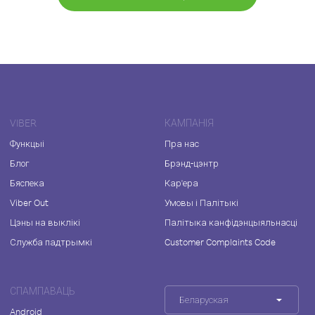
VIBER
КАМПАНІЯ
Функцыі
Пра нас
Блог
Брэнд-цэнтр
Бяспека
Кар'ера
Viber Out
Умовы і Палітыкі
Цэны на выклікі
Палітыка канфідэнцыяльнасці
Служба падтрымкі
Customer Complaints Code
СПАМПАВАЦЬ
Беларуская
Android