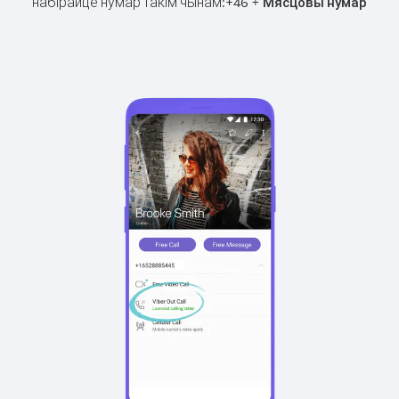
набірайце нумар такім чынам:
+
+
46
Мясцовы нумар