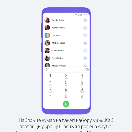
Набярыце нумар на панэлі набору Viber.
Каб
пазваніць у краіну Швецыя з рэгіёна Аруба,