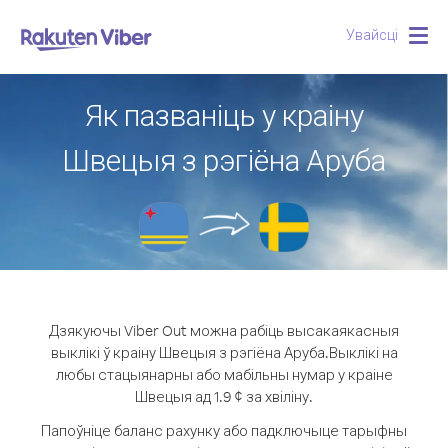
Увайсці
Togg
navig
Як пазваніць у краіну
Швецыя з рэгіёна Аруба
Дзякуючы Viber Out можна рабіць высакаякасныя
выклікі ў краіну Швецыя з рэгіёна Аруба.
Выклікі на
любы стацыянарны або мабільны нумар у краіне
Швецыя ад 1.9 ¢ за хвіліну.
Папоўніце баланс рахунку або падключыце тарыфны