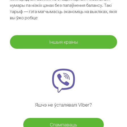
нумары па нізкіх цэнах без папаўнення балансу. Такі
тарыф — гэта магчымасць эканоміць на выкліках, якія
вы ўжо робіце
Іншыя краіны
Яшчэ не ўсталявалі Viber?
Спампаваць