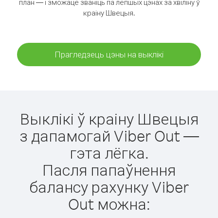
план — і зможаце званіць па лепшых цэнах за хвіліну ў
краіну Швецыя.
Прагледзець цэны на выклікі
Выклікі ў краіну Швецыя
з дапамогай Viber Out —
гэта лёгка.
Пасля папаўнення
балансу рахунку Viber
Out можна: