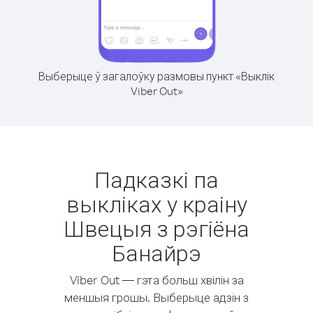
Выберыце ў загалоўку размовы пункт «Выклік
Viber Out»
Падказкі па
выкліках у краіну
Швецыя з рэгіёна
Банайрэ
Viber Out — гэта больш хвілін за
меншыя грошы. Выберыце адзін з