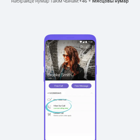
набірайце нумар такім чынам:
+
+
46
Мясцовы нумар