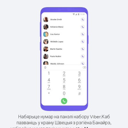
Набярыце нумар на панэлі набору Viber.
Каб
пазваніць у краіну Швецыя з рэгіёна Банайрэ,