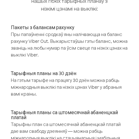
нашых гібкіх тарыфных планаў з
нізкімі цэнамі на выклікі:
Пакеты з балансам рахунку
Пры папаўненні сродкаў яны налічваюцца на баланс
рахунку Viber Out. Выкарыстаўшы гэты баланс, можна
званіць на любы нумар па ўсім свеце па нізкіх цэнах на
выклікі Viber.
Тарыфныя планы на 30 дзён
На гэтым тарыфе на працягу 30 дзён можна рабіць
міжнародныя выклікі па нізкіх цэнах Viber у абраныя
вамі краіны.
Тарыфныя планы са штомесячнай абаненцкай
платай
Тарыфны план са штомесячнай абаненцкай платай
дае вам свабоду дзеянняў — можна рабіць
міжнародныя выклікі на стацыянарныя і мабільныя