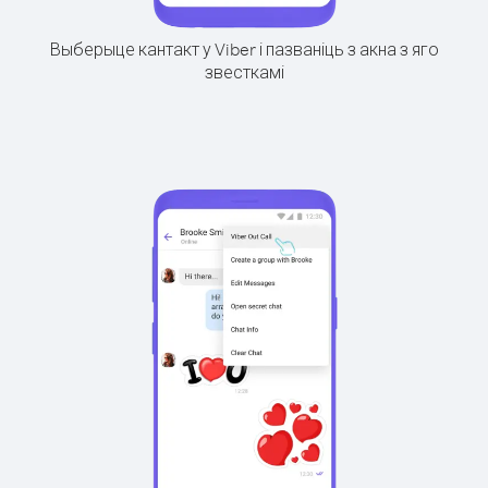
Выберыце кантакт у Viber і пазваніць з акна з яго
звесткамі