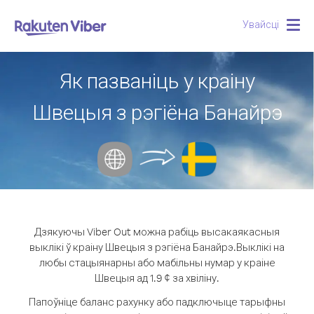
Увайсці
Togg
navig
Як пазваніць у краіну
Швецыя з рэгіёна Банайрэ
Дзякуючы Viber Out можна рабіць высакаякасныя
выклікі ў краіну Швецыя з рэгіёна Банайрэ.
Выклікі на
любы стацыянарны або мабільны нумар у краіне
Швецыя ад 1.9 ¢ за хвіліну.
Папоўніце баланс рахунку або падключыце тарыфны