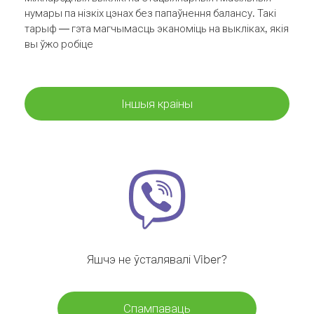
нумары па нізкіх цэнах без папаўнення балансу. Такі
тарыф — гэта магчымасць эканоміць на выкліках, якія
вы ўжо робіце
Іншыя краіны
Яшчэ не ўсталявалі Viber?
Спампаваць