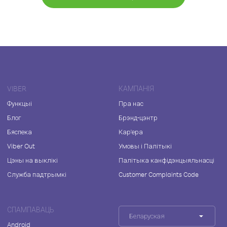
VIBER
КАМПАНІЯ
Функцыі
Пра нас
Блог
Брэнд-цэнтр
Бяспека
Кар'ера
Viber Out
Умовы і Палітыкі
Цэны на выклікі
Палітыка канфідэнцыяльнасці
Служба падтрымкі
Customer Complaints Code
СПАМПАВАЦЬ
Беларуская
Android