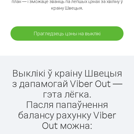
план — і зможаце званіць па лепшых цэнах за хвіліну ў
краіну Швецыя.
Прагледзець цэны на выклікі
Выклікі ў краіну Швецыя
з дапамогай Viber Out —
гэта лёгка.
Пасля папаўнення
балансу рахунку Viber
Out можна: