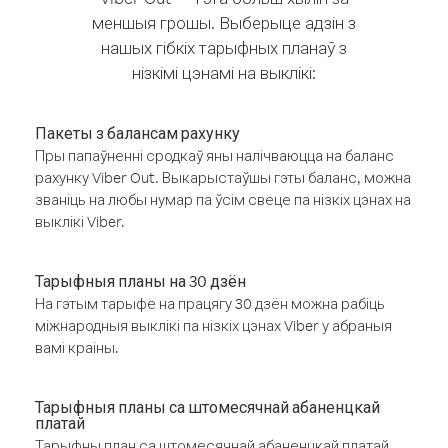
меншыя грошы. Выберыце адзін з
нашых гібкіх тарыфных планаў з
нізкімі цэнамі на выклікі:
Пакеты з балансам рахунку
Пры папаўненні сродкаў яны налічваюцца на баланс
рахунку Viber Out. Выкарыстаўшы гэты баланс, можна
званіць на любы нумар па ўсім свеце па нізкіх цэнах на
выклікі Viber.
Тарыфныя планы на 30 дзён
На гэтым тарыфе на працягу 30 дзён можна рабіць
міжнародныя выклікі па нізкіх цэнах Viber у абраныя
вамі краіны.
Тарыфныя планы са штомесячнай абаненцкай
платай
Тарыфны план са штомесячнай абаненцкай платай