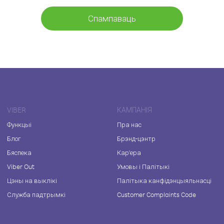
Спампаваць
VIBER
КАМПАНІЯ
Функцыі
Пра нас
Блог
Брэнд-цэнтр
Бяспека
Кар'ера
Viber Out
Умовы і Палітыкі
Цэны на выклікі
Палітыка канфідэнцыяльнасці
Служба падтрымкі
Customer Complaints Code