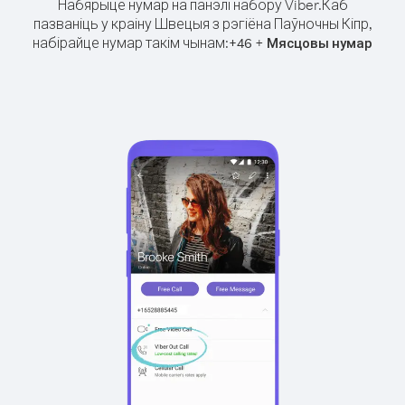
Набярыце нумар на панэлі набору Viber.
Каб
пазваніць у краіну Швецыя з рэгіёна Паўночны Кіпр,
набірайце нумар такім чынам:
+
+
46
Мясцовы нумар