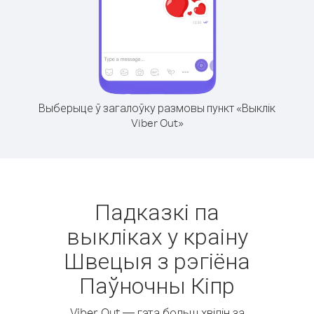
Выберыце ў загалоўку размовы пункт «Выклік
Viber Out»
Падказкі па
выкліках у краіну
Швецыя з рэгіёна
Паўночны Кіпр
Viber Out — гэта больш хвілін за