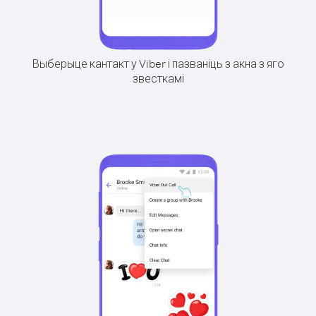
Выберыце кантакт у Viber і пазваніць з акна з яго
звесткамі