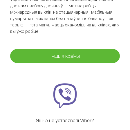
дае вам свабоду дзеянняў — можна рабіць
міжнародныя выклікі на стацыянарныя і мабільныя
нумары па нізкіх цэнах без папаўнення балансу. Такі
тарыф — гэта магчымасць эканоміць на выкліках, якія
вы ўжо робіце
Іншыя краіны
Яшчэ не ўсталявалі Viber?