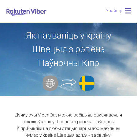
Увайсці
Togg
navig
Як пазваніць у краіну
Швецыя з рэгіёна
Паўночны Кіпр
Дзякуючы Viber Out можна рабіць высакаякасныя
выклікі ў краіну Швецыя з рэгіёна Паўночны
Кіпр.
Выклікі на любы стацыянарны або мабільны
нумар у краіне Швецыя ад 1.9 ¢ за хвіліну.