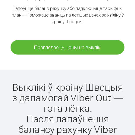
Папоўніце баланс рахунку або падключыце тарыфны
план — і зможаце званіць па лепшых цэнах за хвіліну ў
краіну Швецыя.
Прагледзець цэны на выклікі
Выклікі ў краіну Швецыя
з дапамогай Viber Out —
гэта лёгка.
Пасля папаўнення
балансу рахунку Viber