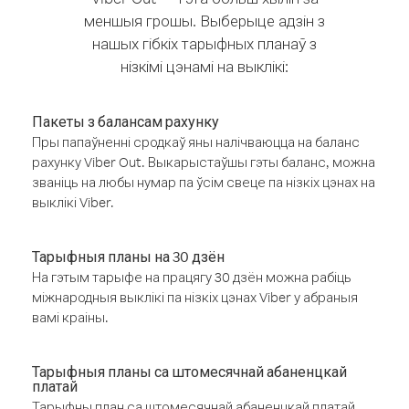
меншыя грошы. Выберыце адзін з
нашых гібкіх тарыфных планаў з
нізкімі цэнамі на выклікі:
Пакеты з балансам рахунку
Пры папаўненні сродкаў яны налічваюцца на баланс
рахунку Viber Out. Выкарыстаўшы гэты баланс, можна
званіць на любы нумар па ўсім свеце па нізкіх цэнах на
выклікі Viber.
Тарыфныя планы на 30 дзён
На гэтым тарыфе на працягу 30 дзён можна рабіць
міжнародныя выклікі па нізкіх цэнах Viber у абраныя
вамі краіны.
Тарыфныя планы са штомесячнай абаненцкай
платай
Тарыфны план са штомесячнай абаненцкай платай