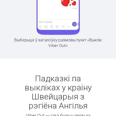
Выберыце ў загалоўку размовы пункт «Выклік
Viber Out»
Падказкі па
выкліках у краіну
Швейцарыя з
рэгіёна Ангілья
Viber Out — гэта больш хвілін за