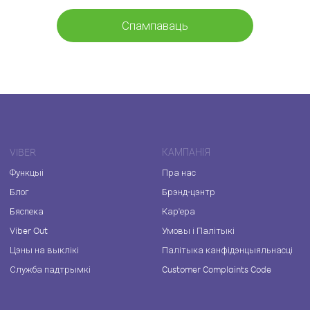
Спампаваць
VIBER
КАМПАНІЯ
Функцыі
Пра нас
Блог
Брэнд-цэнтр
Бяспека
Кар'ера
Viber Out
Умовы і Палітыкі
Цэны на выклікі
Палітыка канфідэнцыяльнасці
Служба падтрымкі
Customer Complaints Code