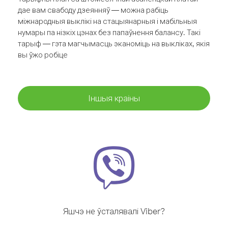
дае вам свабоду дзеянняў — можна рабіць
міжнародныя выклікі на стацыянарныя і мабільныя
нумары па нізкіх цэнах без папаўнення балансу. Такі
тарыф — гэта магчымасць эканоміць на выкліках, якія
вы ўжо робіце
Іншыя краіны
Яшчэ не ўсталявалі Viber?