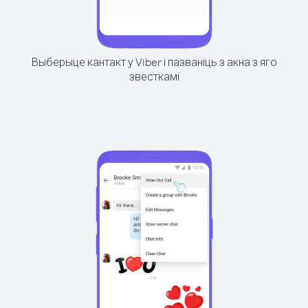
Выберыце кантакт у Viber і пазваніць з акна з яго
звесткамі