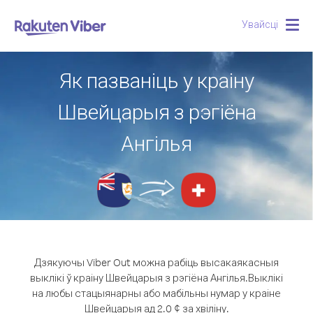
Увайсці
Togg
navig
Як пазваніць у краіну
Швейцарыя з рэгіёна
Ангілья
Дзякуючы Viber Out можна рабіць высакаякасныя
выклікі ў краіну Швейцарыя з рэгіёна Ангілья.
Выклікі
на любы стацыянарны або мабільны нумар у краіне
Швейцарыя ад 2.0 ¢ за хвіліну.