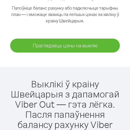
Папоўніце баланс рахунку або падключыце тарыфны
план — і зможаце званіць па лепшых цэнах за хвіліну ў
краіну Швейцарыя.
Прагледзець цэны на выклікі
Выклікі ў краіну
Швейцарыя з дапамогай
Viber Out — гэта лёгка.
Пасля папаўнення
балансу рахунку Viber