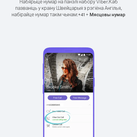
Набярыце нумар на панэлі набору Viber.
Каб
пазваніць у краіну Швейцарыя з рэгіёна Ангілья,
набірайце нумар такім чынам:
+
+
41
Мясцовы нумар