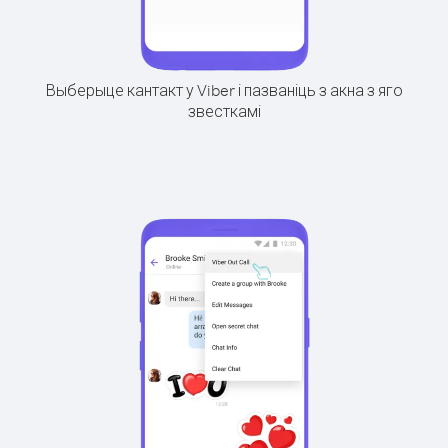
Выберыце кантакт у Viber і пазваніць з акна з яго
звесткамі