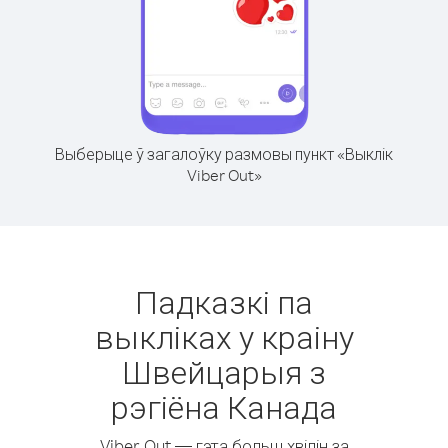
Выберыце ў загалоўку размовы пункт «Выклік
Viber Out»
Падказкі па
выкліках у краіну
Швейцарыя з
рэгіёна Канада
Viber Out — гэта больш хвілін за