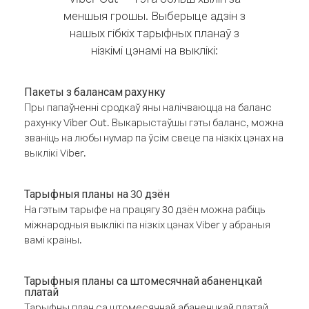
меншыя грошы. Выберыце адзін з
нашых гібкіх тарыфных планаў з
нізкімі цэнамі на выклікі:
Пакеты з балансам рахунку
Пры папаўненні сродкаў яны налічваюцца на баланс
рахунку Viber Out. Выкарыстаўшы гэты баланс, можна
званіць на любы нумар па ўсім свеце па нізкіх цэнах на
выклікі Viber.
Тарыфныя планы на 30 дзён
На гэтым тарыфе на працягу 30 дзён можна рабіць
міжнародныя выклікі па нізкіх цэнах Viber у абраныя
вамі краіны.
Тарыфныя планы са штомесячнай абаненцкай
платай
Тарыфны план са штомесячнай абаненцкай платай