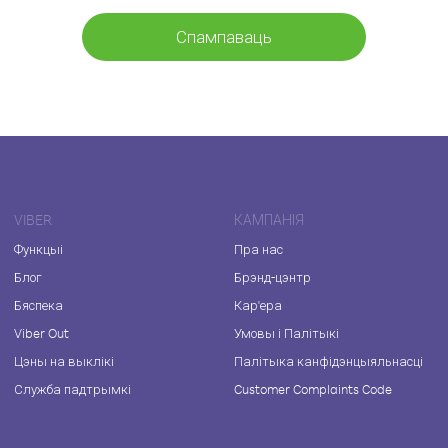
Спампаваць
VIBER
КАМПАНІЯ
Функцыі
Пра нас
Блог
Брэнд-цэнтр
Бяспека
Кар'ера
Viber Out
Умовы і Палітыкі
Цэны на выклікі
Палітыка канфідэнцыяльнасці
Служба падтрымкі
Customer Complaints Code