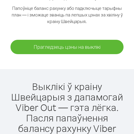
Папоўніце баланс рахунку або падключыце тарыфны
план — і зможаце званіць па лепшых цэнах за хвіліну ў
краіну Швейцарыя.
Прагледзець цэны на выклікі
Выклікі ў краіну
Швейцарыя з дапамогай
Viber Out — гэта лёгка.
Пасля папаўнення
балансу рахунку Viber