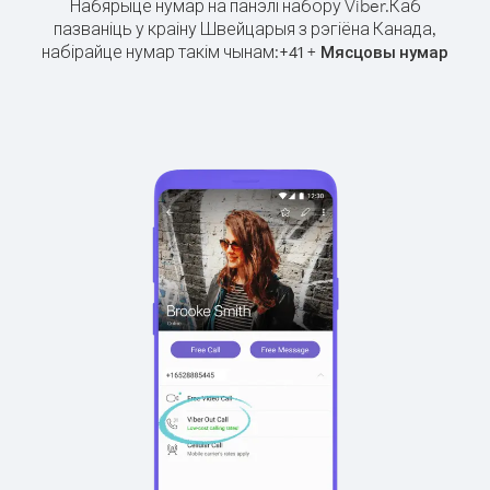
Набярыце нумар на панэлі набору Viber.
Каб
пазваніць у краіну Швейцарыя з рэгіёна Канада,
набірайце нумар такім чынам:
+
+
41
Мясцовы нумар