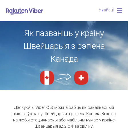
Увайсці
Togg
navig
Як пазваніць у краіну
Швейцарыя з рэгіёна
Канада
Дзякуючы Viber Out можна рабіць высакаякасныя
выклікі ў краіну Швейцарыя з рэгіёна Канада.
Выклікі
на любы стацыянарны або мабільны нумар у краіне
Швейцарыя ад 2.0 ¢ за хвіліну.