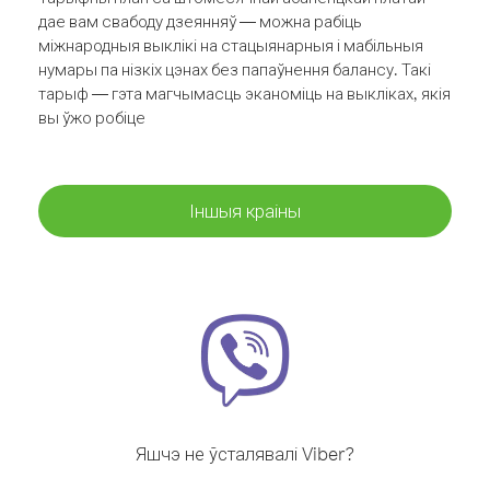
дае вам свабоду дзеянняў — можна рабіць
міжнародныя выклікі на стацыянарныя і мабільныя
нумары па нізкіх цэнах без папаўнення балансу. Такі
тарыф — гэта магчымасць эканоміць на выкліках, якія
вы ўжо робіце
Іншыя краіны
Яшчэ не ўсталявалі Viber?