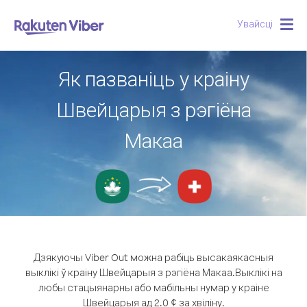
Увайсці
Togg
navig
Як пазваніць у краіну
Швейцарыя з рэгіёна
Макаа
Дзякуючы Viber Out можна рабіць высакаякасныя
выклікі ў краіну Швейцарыя з рэгіёна Макаа.
Выклікі на
любы стацыянарны або мабільны нумар у краіне
Швейцарыя ад 2.0 ¢ за хвіліну.