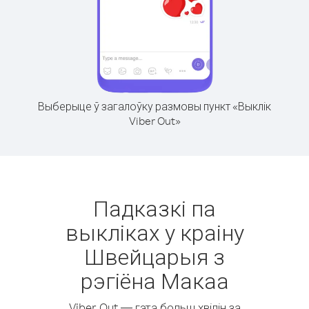
Выберыце ў загалоўку размовы пункт «Выклік
Viber Out»
Падказкі па
выкліках у краіну
Швейцарыя з
рэгіёна Макаа
Viber Out — гэта больш хвілін за