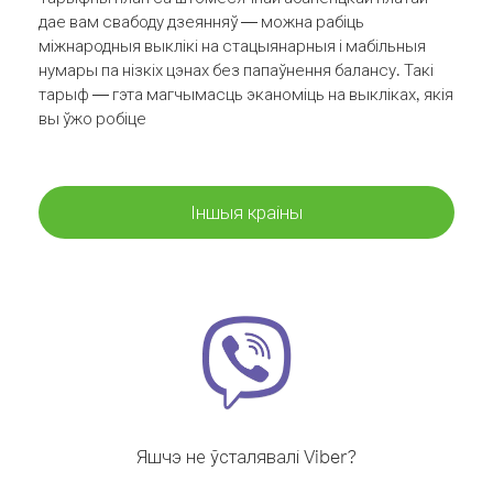
дае вам свабоду дзеянняў — можна рабіць
міжнародныя выклікі на стацыянарныя і мабільныя
нумары па нізкіх цэнах без папаўнення балансу. Такі
тарыф — гэта магчымасць эканоміць на выкліках, якія
вы ўжо робіце
Іншыя краіны
Яшчэ не ўсталявалі Viber?