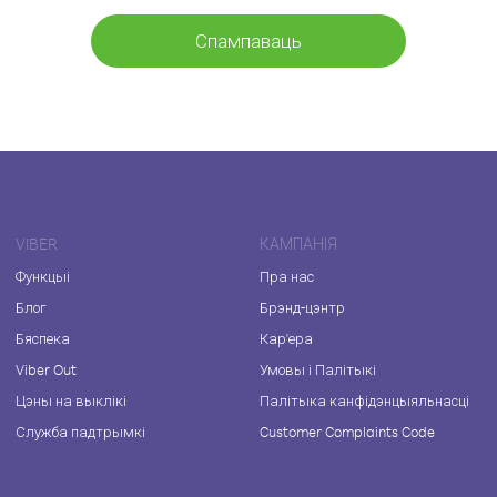
Спампаваць
VIBER
КАМПАНІЯ
Функцыі
Пра нас
Блог
Брэнд-цэнтр
Бяспека
Кар'ера
Viber Out
Умовы і Палітыкі
Цэны на выклікі
Палітыка канфідэнцыяльнасці
Служба падтрымкі
Customer Complaints Code