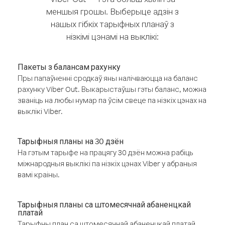
меншыя грошы. Выберыце адзін з
нашых гібкіх тарыфных планаў з
нізкімі цэнамі на выклікі:
Пакеты з балансам рахунку
Пры папаўненні сродкаў яны налічваюцца на баланс
рахунку Viber Out. Выкарыстаўшы гэты баланс, можна
званіць на любы нумар па ўсім свеце па нізкіх цэнах на
выклікі Viber.
Тарыфныя планы на 30 дзён
На гэтым тарыфе на працягу 30 дзён можна рабіць
міжнародныя выклікі па нізкіх цэнах Viber у абраныя
вамі краіны.
Тарыфныя планы са штомесячнай абаненцкай
платай
Тарыфны план са штомесячнай абаненцкай платай