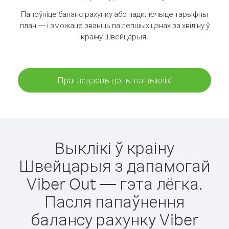
Папоўніце баланс рахунку або падключыце тарыфны
план — і зможаце званіць па лепшых цэнах за хвіліну ў
краіну Швейцарыя.
Прагледзець цэны на выклікі
Выклікі ў краіну
Швейцарыя з дапамогай
Viber Out — гэта лёгка.
Пасля папаўнення
балансу рахунку Viber