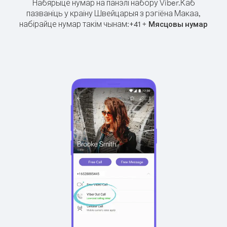
Набярыце нумар на панэлі набору Viber.
Каб
пазваніць у краіну Швейцарыя з рэгіёна Макаа,
набірайце нумар такім чынам:
+
+
41
Мясцовы нумар