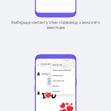
Выберыце кантакт у Viber і пазваніць з акна з яго
звесткамі