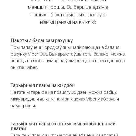
меншыя грошы. Выберыце адзін з
нашых гібкіх тарыфных планаў з
нізкімі цэнамі на выклікі:
Пакеты з балансам рахунку
Пры папаўненні сродкаў яны налічваюцца на баланс
рахунку Viber Out. Выкарыстаўшы гэты баланс, можна
званіць на любы нумар па ўсім свеце па нізкіх цэнах на
выклікі Viber.
Тарыфныя планы на 30 дзён
На гэтым тарыфе на працягу 30 дзён можна рабіць
міжнародныя выклікі па нізкіх цэнах Viber у абраныя
вамі краіны.
Тарыфныя планы са штомесячнай абаненцкай
платай
Тарыфны план са штомесячнай абаненцкай платай