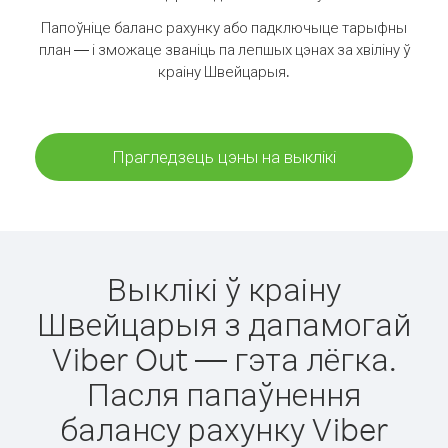
Папоўніце баланс рахунку або падключыце тарыфны
план — і зможаце званіць па лепшых цэнах за хвіліну ў
краіну Швейцарыя.
Прагледзець цэны на выклікі
Выклікі ў краіну
Швейцарыя з дапамогай
Viber Out — гэта лёгка.
Пасля папаўнення
балансу рахунку Viber