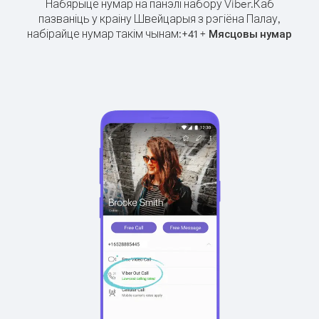
Набярыце нумар на панэлі набору Viber.
Каб
пазваніць у краіну Швейцарыя з рэгіёна Палау,
набірайце нумар такім чынам:
+
+
41
Мясцовы нумар