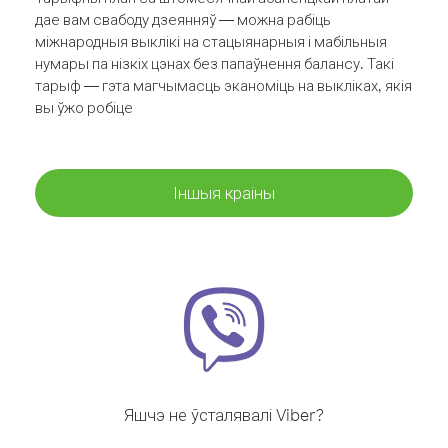
дае вам свабоду дзеянняў — можна рабіць
міжнародныя выклікі на стацыянарныя і мабільныя
нумары па нізкіх цэнах без папаўнення балансу. Такі
тарыф — гэта магчымасць эканоміць на выкліках, якія
вы ўжо робіце
Іншыя краіны
Яшчэ не ўсталявалі Viber?