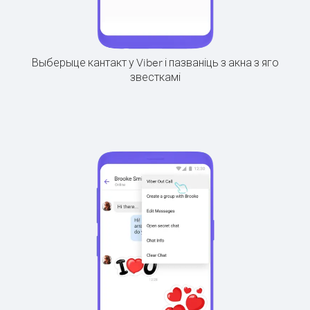
Выберыце кантакт у Viber і пазваніць з акна з яго
звесткамі