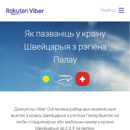
Увайсці
Togg
navig
Як пазваніць у краіну
Швейцарыя з рэгіёна
Палау
Дзякуючы Viber Out можна рабіць высакаякасныя
выклікі ў краіну Швейцарыя з рэгіёна Палау.
Выклікі на
любы стацыянарны або мабільны нумар у краіне
Швейцарыя ад 2.0 ¢ за хвіліну.