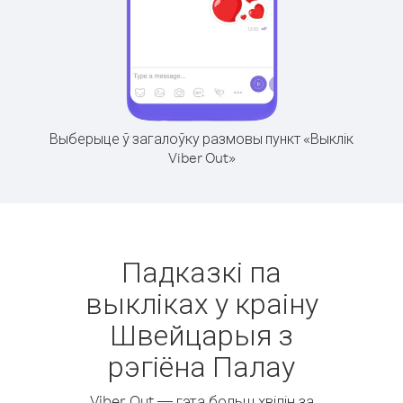
Выберыце ў загалоўку размовы пункт «Выклік
Viber Out»
Падказкі па
выкліках у краіну
Швейцарыя з
рэгіёна Палау
Viber Out — гэта больш хвілін за