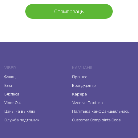
Спампаваць
VIBER
КАМПАНІЯ
Функцыі
Пра нас
Блог
Брэнд-цэнтр
Бяспека
Кар'ера
Viber Out
Умовы і Палітыкі
Цэны на выклікі
Палітыка канфідэнцыяльнасці
Служба падтрымкі
Customer Complaints Code