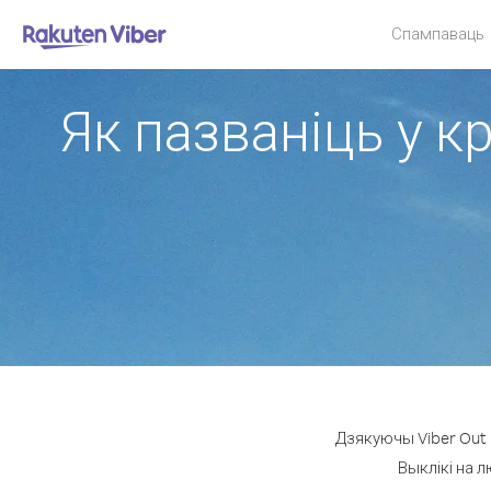
Спампаваць
Як пазваніць у к
Дзякуючы Viber Out 
Выклікі на 