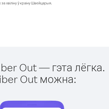
за хвіліну ў краіну Швейцарыя.
ber Out — гэта лёгка.
iber Out можна: