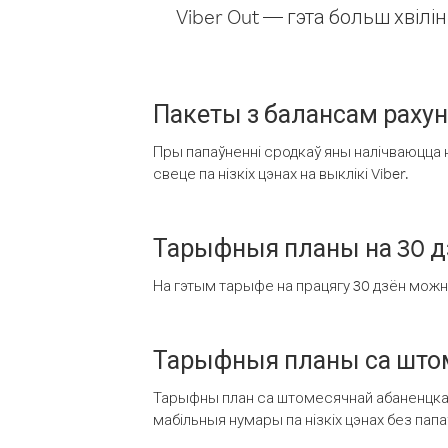
Viber Out — гэта больш хвіл
Пакеты з балансам раху
Пры папаўненні сродкаў яны налічваюцца н
свеце па нізкіх цэнах на выклікі Viber.
Тарыфныя планы на 30 д
На гэтым тарыфе на працягу 30 дзён можна 
Тарыфныя планы са штом
Тарыфны план са штомесячнай абаненцкай
мабільныя нумары па нізкіх цэнах без пап