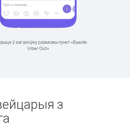
рыце ў загалоўку размовы пункт «Выклік
Viber Out»
Швейцарыя з
га