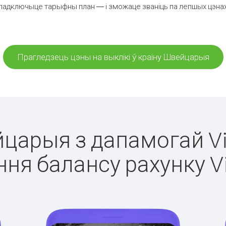
падключыце тарыфны план — і зможаце званіць па лепшых цэнах 
Прагледзець цэны на выклікі ў краіну Швейцарыя
йцарыя з дапамогай Vi
ня балансу рахунку V