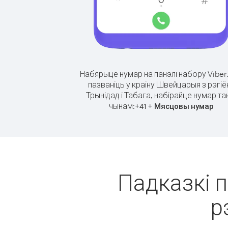
Набярыце нумар на панэлі набору Viber
пазваніць у краіну Швейцарыя з рэгіё
Трынідад і Табага, набірайце нумар та
чынам:
+
+
41
Мясцовы нумар
Падказкі п
р