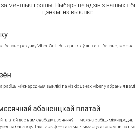
ін за меншыя грошы. Выберыце адзін з нашых гібк
цэнамі на выклікі:
нку
а баланс рахунку Viber Out. Выкарыстаўшы гэты баланс, можна 
зён
рабіць міжнародныя выклікі па нізкіх цэнах Viber у абраныя вамі
есячнай абаненцкай платай
 платай дае вам свабоду дзеянняў — можна рабіць міжнародныя 
аўнення балансу. Такі тарыф — гэта магчымасць эканоміць на выкл