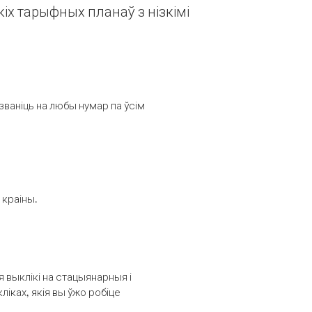
іх тарыфных планаў з нізкімі
званіць на любы нумар па ўсім
 краіны.
выклікі на стацыянарныя і
іках, якія вы ўжо робіце