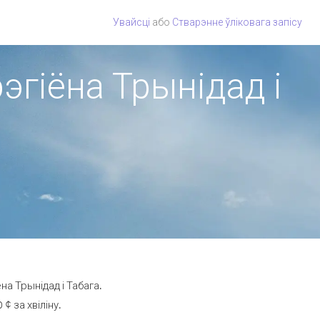
Увайсці
або
Стварэнне ўліковага запісу
эгіёна Трынідад і
а Трынідад і Табага.
 за хвіліну.