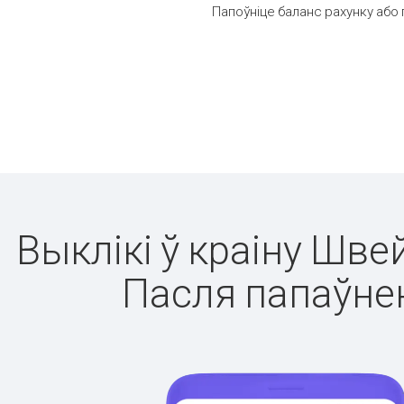
Папоўніце баланс рахунку або 
Выклікі ў краіну Шве
Пасля папаўнен