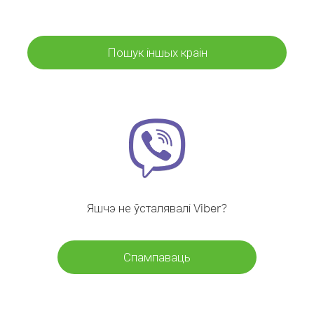
Пошук іншых краін
Яшчэ не ўсталявалі Viber?
Спампаваць