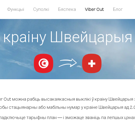
Функцыі
Суполкі
Бяспека
Viber Out
Блог
 краіну Швейцарыя 
r Out можна рабіць высакаякасныя выклікі ў краіну Швейцарыя з 
любы стацыянарны або мабільны нумар у краіне Швейцарыя ад 2.0 ¢
падключыце тарыфны план — і зможаце званіць па лепшых цэнах 