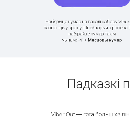
Набярыце нумар на панэлі набору Viber
пазваніць у краіну Швейцарыя з рэгіёна Т
набірайце нумар такім
чынам:
+
+
41
Мясцовы нумар
Падказкі п
Viber Out — гэта больш хвіл