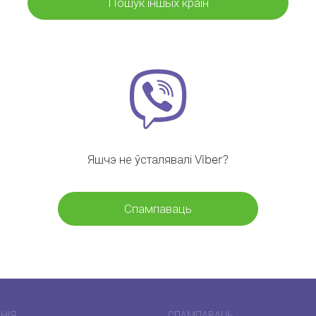
Пошук іншых краін
Яшчэ не ўсталявалі Viber?
Спампаваць
НІЯ
СПАМПАВАЦЬ