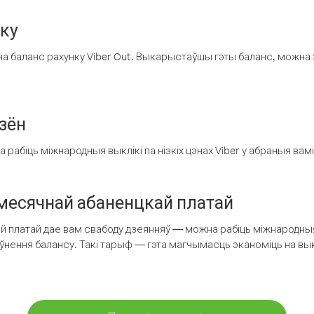
нку
а баланс рахунку Viber Out. Выкарыстаўшы гэты баланс, можна 
зён
рабіць міжнародныя выклікі па нізкіх цэнах Viber у абраныя вамі
есячнай абаненцкай платай
 платай дае вам свабоду дзеянняў — можна рабіць міжнародныя 
аўнення балансу. Такі тарыф — гэта магчымасць эканоміць на выкл