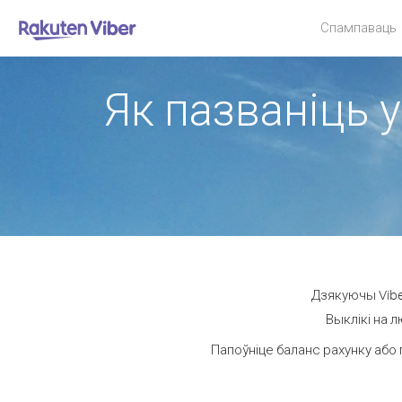
Спампаваць
Як пазваніць у
Дзякуючы Vibe
Выклікі на 
Папоўніце баланс рахунку або 