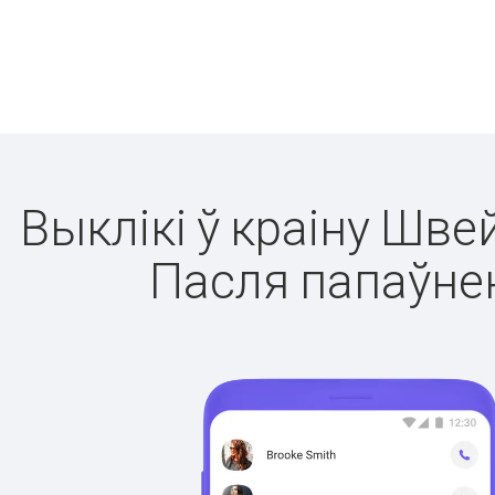
Выклікі ў краіну Шве
Пасля папаўнен