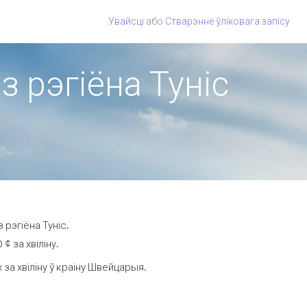
Увайсці
або
Стварэнне ўліковага запісу
з рэгіёна Туніс
рэгіёна Туніс.
 за хвіліну.
за хвіліну ў краіну Швейцарыя.