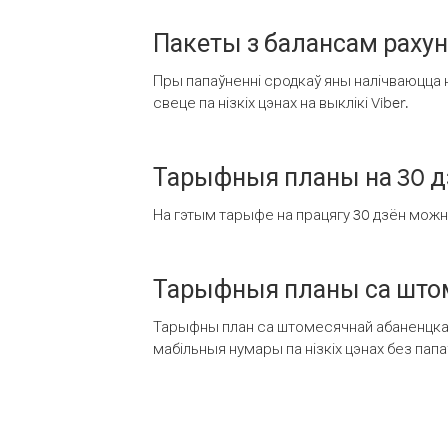
Пакеты з балансам раху
Пры папаўненні сродкаў яны налічваюцца н
свеце па нізкіх цэнах на выклікі Viber.
Тарыфныя планы на 30 д
На гэтым тарыфе на працягу 30 дзён можна 
Тарыфныя планы са штом
Тарыфны план са штомесячнай абаненцкай
мабільныя нумары па нізкіх цэнах без пап