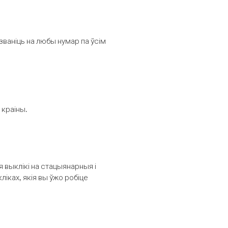
званіць на любы нумар па ўсім
 краіны.
выклікі на стацыянарныя і
іках, якія вы ўжо робіце