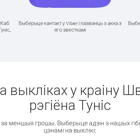
.
Каб
Выберыце кантакт у Viber і пазваніць з акна з
Выбе
уніс,
яго звесткамі
а выкліках у краіну 
рэгіёна Туніс
ін за меншыя грошы. Выберыце адзін з нашых гібк
цэнамі на выклікі: