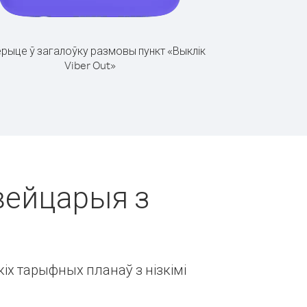
рыце ў загалоўку размовы пункт «Выклік
Viber Out»
Швейцарыя з
іх тарыфных планаў з нізкімі