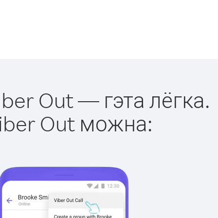
ber Out — гэта лёгка.
iber Out можна: