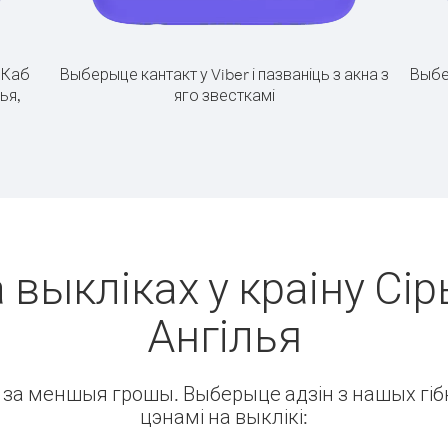
.
Каб
Выберыце кантакт у Viber і пазваніць з акна з
Выбе
ья,
яго звесткамі
 выкліках у краіну Сір
Ангілья
ін за меншыя грошы. Выберыце адзін з нашых гібк
цэнамі на выклікі: