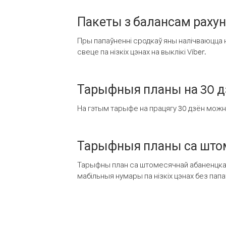
Пакеты з балансам раху
Пры папаўненні сродкаў яны налічваюцца н
свеце па нізкіх цэнах на выклікі Viber.
Тарыфныя планы на 30 д
На гэтым тарыфе на працягу 30 дзён можна 
Тарыфныя планы са штом
Тарыфны план са штомесячнай абаненцкай
мабільныя нумары па нізкіх цэнах без пап