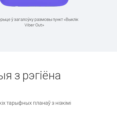
рыце ў загалоўку размовы пункт «Выклік
Viber Out»
ыя з рэгіёна
іх тарыфных планаў з нізкімі