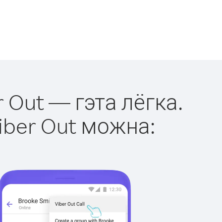
r Out — гэта лёгка.
iber Out можна: