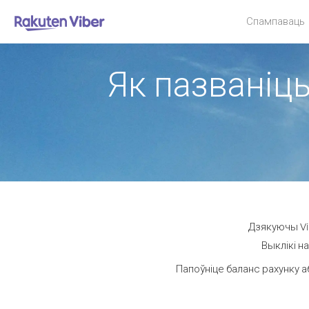
Спампаваць
Як пазваніць
Дзякуючы Vib
Выклікі н
Папоўніце баланс рахунку а