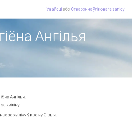
Увайсці
або
Стварэнне ўліковага запісу
гіёна Ангілья
іёна Ангілья.
а хвіліну.
 за хвіліну ў краіну Сірыя.