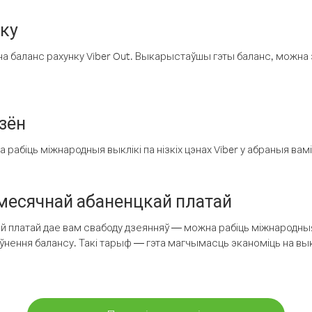
нку
а баланс рахунку Viber Out. Выкарыстаўшы гэты баланс, можна 
зён
рабіць міжнародныя выклікі па нізкіх цэнах Viber у абраныя вамі
есячнай абаненцкай платай
 платай дае вам свабоду дзеянняў — можна рабіць міжнародныя 
аўнення балансу. Такі тарыф — гэта магчымасць эканоміць на выкл