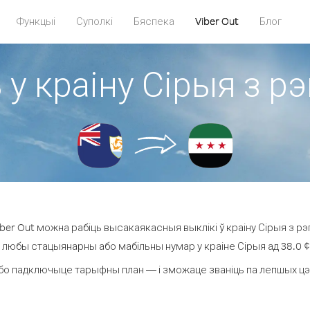
Функцыі
Суполкі
Бяспека
Viber Out
Блог
 у краіну Сірыя з рэ
er Out можна рабіць высакаякасныя выклікі ў краіну Сірыя з рэг
а любы стацыянарны або мабільны нумар у краіне Сірыя ад 38.0 ¢ з
бо падключыце тарыфны план — і зможаце званіць па лепшых цэнах