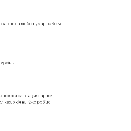
званіць на любы нумар па ўсім
 краіны.
выклікі на стацыянарныя і
іках, якія вы ўжо робіце