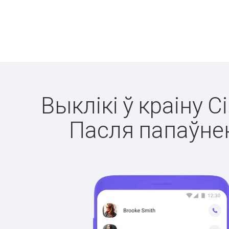
Выклікі ў краіну С
Пасля папаўнен