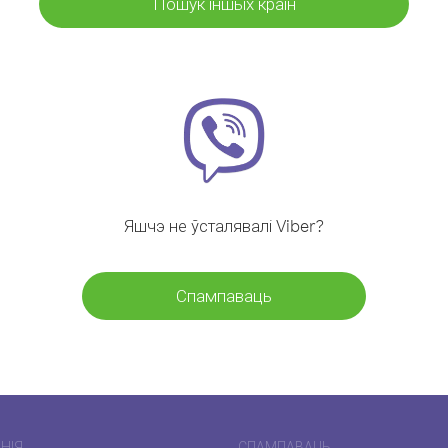
Пошук іншых краін
Яшчэ не ўсталявалі Viber?
Спампаваць
НІЯ
СПАМПАВАЦЬ