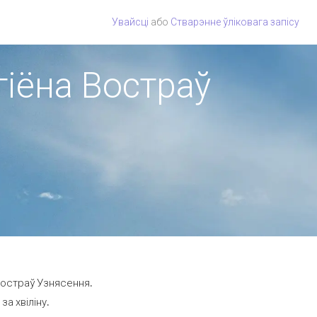
Увайсці
або
Стварэнне ўліковага запісу
гіёна Востраў
Востраў Узнясення.
а хвіліну.