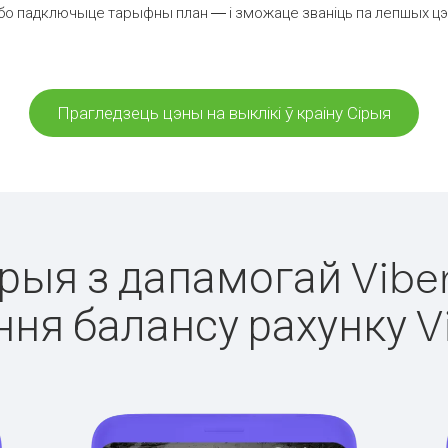
бо падключыце тарыфны план — і зможаце званіць па лепшых цэнах
Прагледзець цэны на выклікі ў краіну Сірыя
ірыя з дапамогай Vibe
ня балансу рахунку V