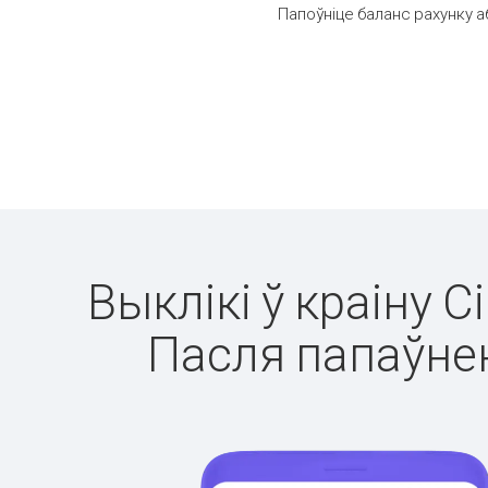
Папоўніце баланс рахунку а
Выклікі ў краіну С
Пасля папаўнен