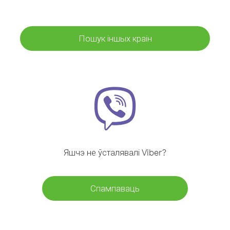
Пошук іншых краін
Яшчэ не ўсталявалі Viber?
Спампаваць