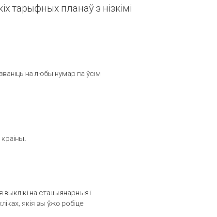
іх тарыфных планаў з нізкімі
званіць на любы нумар па ўсім
 краіны.
выклікі на стацыянарныя і
іках, якія вы ўжо робіце