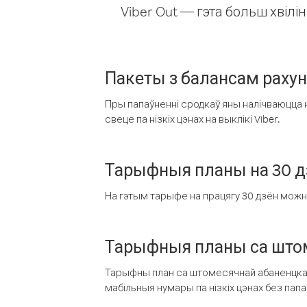
Viber Out — гэта больш хвіл
Пакеты з балансам раху
Пры папаўненні сродкаў яны налічваюцца н
свеце па нізкіх цэнах на выклікі Viber.
Тарыфныя планы на 30 д
На гэтым тарыфе на працягу 30 дзён можна 
Тарыфныя планы са штом
Тарыфны план са штомесячнай абаненцкай
мабільныя нумары па нізкіх цэнах без пап