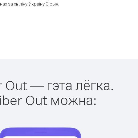
 за хвіліну ў краіну Сірыя.
r Out — гэта лёгка.
iber Out можна: