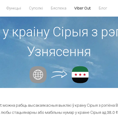
Функцыі
Суполкі
Бяспека
Viber Out
Блог
 у краіну Сірыя з рэ
Узнясення
t можна рабіць высакаякасныя выклікі ў краіну Сірыя з рэгіёна 
а любы стацыянарны або мабільны нумар у краіне Сірыя ад 38.0 ¢ з