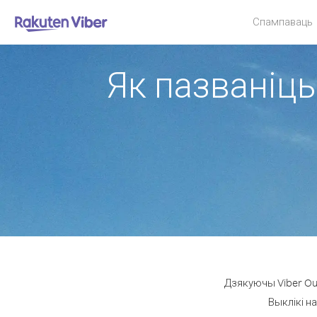
Спампаваць
Як пазваніць
Дзякуючы Viber Ou
Выклікі н