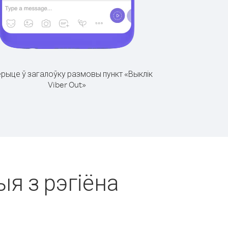
рыце ў загалоўку размовы пункт «Выклік
Viber Out»
ыя з рэгіёна