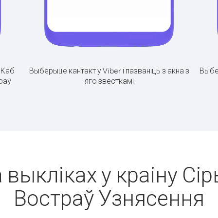
.
Каб
Выберыце кантакт у Viber і пазваніць з акна з
Выбе
траў
яго звесткамі
 выкліках у краіну Сір
Востраў Узнясення