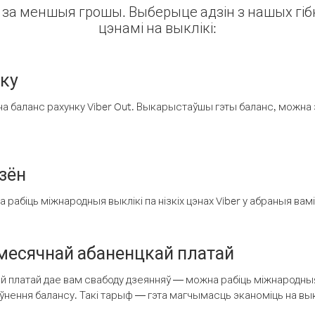
ін за меншыя грошы. Выберыце адзін з нашых гібк
цэнамі на выклікі:
нку
а баланс рахунку Viber Out. Выкарыстаўшы гэты баланс, можна 
зён
рабіць міжнародныя выклікі па нізкіх цэнах Viber у абраныя вамі
есячнай абаненцкай платай
 платай дае вам свабоду дзеянняў — можна рабіць міжнародныя 
аўнення балансу. Такі тарыф — гэта магчымасць эканоміць на выкл