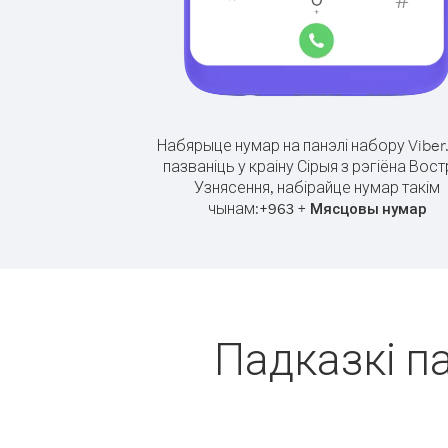
Набярыце нумар на панэлі набору Viber
пазваніць у краіну Сірыя з рэгіёна Вос
Узнясення, набірайце нумар такім
чынам:
+
+
963
Мясцовы нумар
Падказкі па