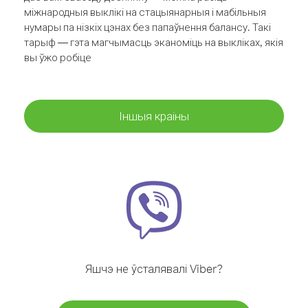
міжнародныя выклікі на стацыянарныя і мабільныя
нумары па нізкіх цэнах без папаўнення балансу. Такі
тарыф — гэта магчымасць эканоміць на выкліках, якія
вы ўжо робіце
Іншыя краіны
Яшчэ не ўсталявалі Viber?