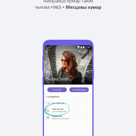
набірайце нумар такім
чынам:
+
+
963
Мясцовы нумар