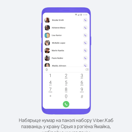
Набярыце нумар на панэлі набору Viber.
Каб
пазваніць у краіну Сірыя з рэгіёна Ямайка,