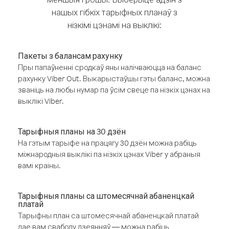
нашых гібкіх тарыфных планаў з
нізкімі цэнамі на выклікі:
Пакеты з балансам рахунку
Пры папаўненні сродкаў яны налічваюцца на баланс
рахунку Viber Out. Выкарыстаўшы гэты баланс, можна
званіць на любы нумар па ўсім свеце па нізкіх цэнах на
выклікі Viber.
Тарыфныя планы на 30 дзён
На гэтым тарыфе на працягу 30 дзён можна рабіць
міжнародныя выклікі па нізкіх цэнах Viber у абраныя
вамі краіны.
Тарыфныя планы са штомесячнай абаненцкай
платай
Тарыфны план са штомесячнай абаненцкай платай
дае вам свабоду дзеянняў — можна рабіць