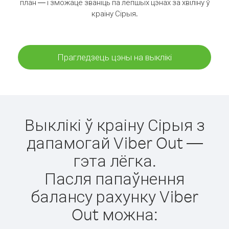
план — і зможаце званіць па лепшых цэнах за хвіліну ў
краіну Сірыя.
Прагледзець цэны на выклікі
Выклікі ў краіну Сірыя з
дапамогай Viber Out —
гэта лёгка.
Пасля папаўнення
балансу рахунку Viber
Out можна: