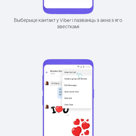
Выберыце кантакт у Viber і пазваніць з акна з яго
звесткамі