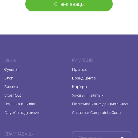
Спампаваць
VIBER
КАМПАНІЯ
Функцыі
Пра нас
Блог
Брэнд-цэнтр
Бяспека
Кар'ера
Viber Out
Умовы і Палітыкі
Цэны на выклікі
Палітыка канфідэнцыяльнасці
Служба падтрымкі
Customer Complaints Code
СПАМПАВАЦЬ
Беларуская