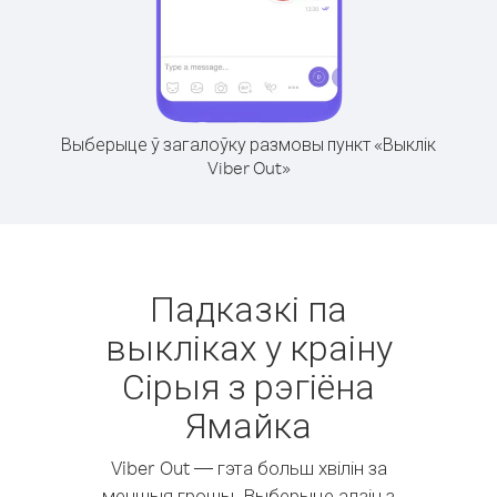
Выберыце ў загалоўку размовы пункт «Выклік
Viber Out»
Падказкі па
выкліках у краіну
Сірыя з рэгіёна
Ямайка
Viber Out — гэта больш хвілін за
меншыя грошы. Выберыце адзін з