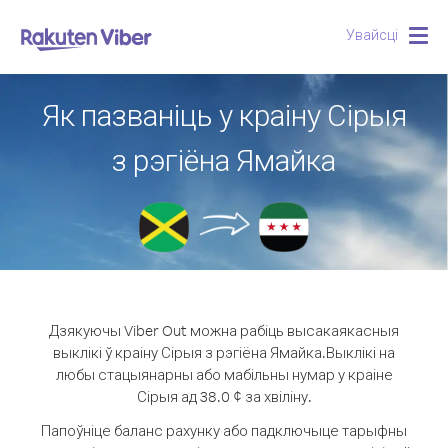
Увайсці
Togg
navig
Як пазваніць у краіну Сірыя
з рэгіёна Ямайка
Дзякуючы Viber Out можна рабіць высакаякасныя
выклікі ў краіну Сірыя з рэгіёна Ямайка.
Выклікі на
любы стацыянарны або мабільны нумар у краіне
Сірыя ад 38.0 ¢ за хвіліну.
Папоўніце баланс рахунку або падключыце тарыфны