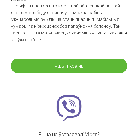
Тарыфны план са штомесячнай абаненцкай платай
дае вам свабоду дзеянняў — можна рабіць
міжнародныя выклікі на стацыянарныя і мабільныя
нумары па нізкіх цэнах без папаўнення балансу. Такі
тарыф — гэта магчымасць эканоміць на выкліках, якія
вы ўжо робіце
Іншыя краіны
Яшчэ не ўсталявалі Viber?