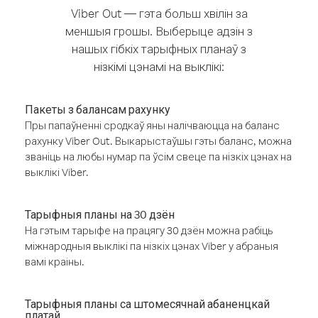
Viber Out — гэта больш хвілін за
меншыя грошы. Выберыце адзін з
нашых гібкіх тарыфных планаў з
нізкімі цэнамі на выклікі:
Пакеты з балансам рахунку
Пры папаўненні сродкаў яны налічваюцца на баланс
рахунку Viber Out. Выкарыстаўшы гэты баланс, можна
званіць на любы нумар па ўсім свеце па нізкіх цэнах на
выклікі Viber.
Тарыфныя планы на 30 дзён
На гэтым тарыфе на працягу 30 дзён можна рабіць
міжнародныя выклікі па нізкіх цэнах Viber у абраныя
вамі краіны.
Тарыфныя планы са штомесячнай абаненцкай
платай