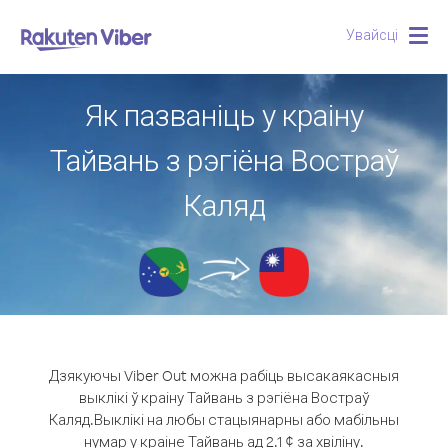
Увайсці
Togg
navig
Як пазваніць у краіну
Тайвань з рэгіёна Востраў
Каляд
Дзякуючы Viber Out можна рабіць высакаякасныя
выклікі ў краіну Тайвань з рэгіёна Востраў
Каляд.
Выклікі на любы стацыянарны або мабільны
нумар у краіне Тайвань ад 2.1 ¢ за хвіліну.