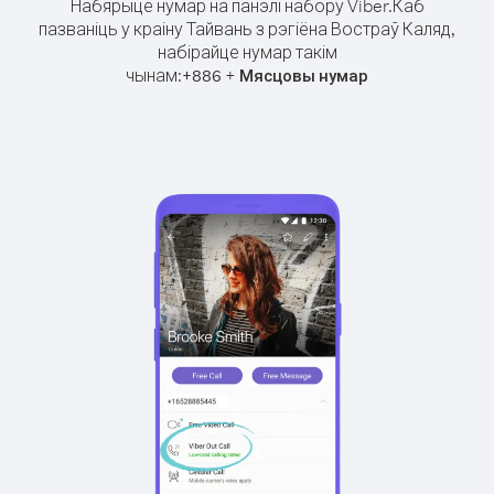
Набярыце нумар на панэлі набору Viber.
Каб
пазваніць у краіну Тайвань з рэгіёна Востраў Каляд,
набірайце нумар такім
чынам:
+
+
886
Мясцовы нумар