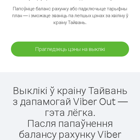
Папоўніце баланс рахунку або падключыце тарыфны
план — і зможаце званіць па лепшых цэнах за хвіліну ў
краіну Тайвань.
Прагледзець цэны на выклікі
Выклікі ў краіну Тайвань
з дапамогай Viber Out —
гэта лёгка.
Пасля папаўнення
балансу рахунку Viber