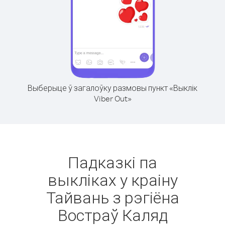
Выберыце ў загалоўку размовы пункт «Выклік
Viber Out»
Падказкі па
выкліках у краіну
Тайвань з рэгіёна
Востраў Каляд