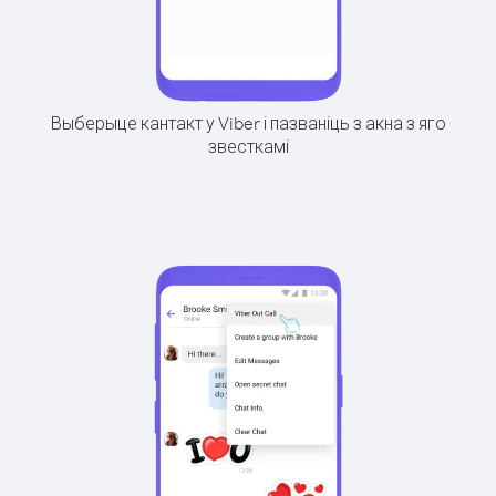
Выберыце кантакт у Viber і пазваніць з акна з яго
звесткамі