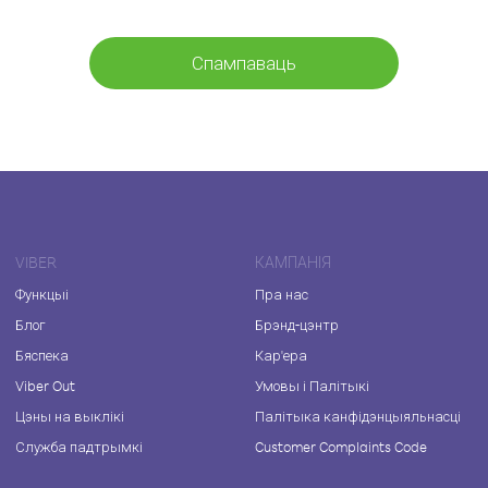
Спампаваць
VIBER
КАМПАНІЯ
Функцыі
Пра нас
Блог
Брэнд-цэнтр
Бяспека
Кар'ера
Viber Out
Умовы і Палітыкі
Цэны на выклікі
Палітыка канфідэнцыяльнасці
Служба падтрымкі
Customer Complaints Code