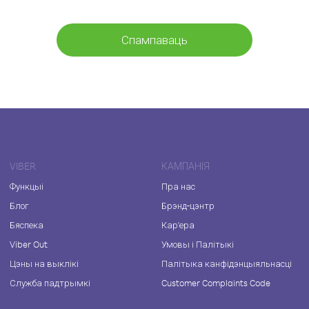
Спампаваць
VIBER
КАМПАНІЯ
Функцыі
Пра нас
Блог
Брэнд-цэнтр
Бяспека
Кар'ера
Viber Out
Умовы і Палітыкі
Цэны на выклікі
Палітыка канфідэнцыяльнасці
Служба падтрымкі
Customer Complaints Code