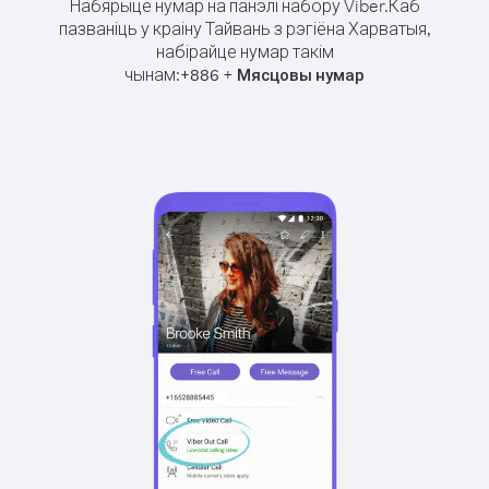
Набярыце нумар на панэлі набору Viber.
Каб
пазваніць у краіну Тайвань з рэгіёна Харватыя,
набірайце нумар такім
чынам:
+
+
886
Мясцовы нумар