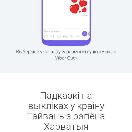
Выберыце ў загалоўку размовы пункт «Выклік
Viber Out»
Падказкі па
выкліках у краіну
Тайвань з рэгіёна
Харватыя