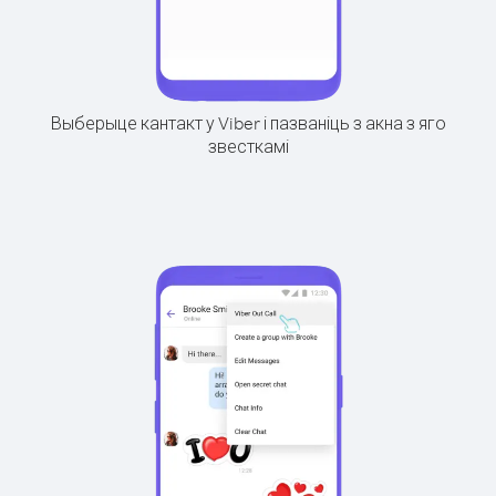
Выберыце кантакт у Viber і пазваніць з акна з яго
звесткамі