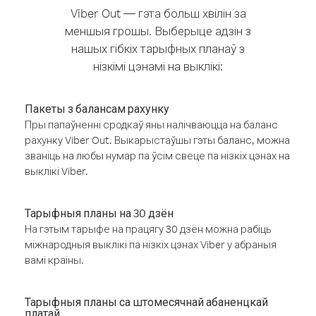
Viber Out — гэта больш хвілін за
меншыя грошы. Выберыце адзін з
нашых гібкіх тарыфных планаў з
нізкімі цэнамі на выклікі:
Пакеты з балансам рахунку
Пры папаўненні сродкаў яны налічваюцца на баланс
рахунку Viber Out. Выкарыстаўшы гэты баланс, можна
званіць на любы нумар па ўсім свеце па нізкіх цэнах на
выклікі Viber.
Тарыфныя планы на 30 дзён
На гэтым тарыфе на працягу 30 дзён можна рабіць
міжнародныя выклікі па нізкіх цэнах Viber у абраныя
вамі краіны.
Тарыфныя планы са штомесячнай абаненцкай
платай