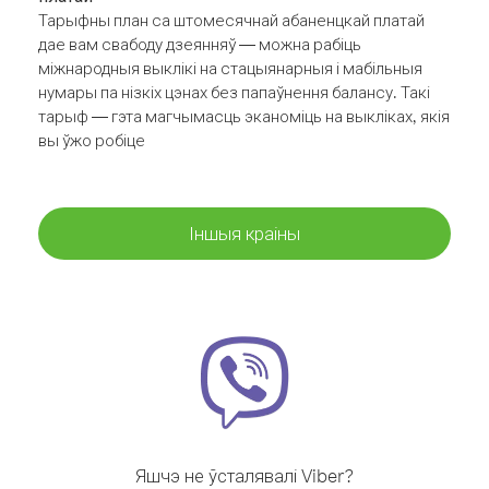
Тарыфны план са штомесячнай абаненцкай платай
дае вам свабоду дзеянняў — можна рабіць
міжнародныя выклікі на стацыянарныя і мабільныя
нумары па нізкіх цэнах без папаўнення балансу. Такі
тарыф — гэта магчымасць эканоміць на выкліках, якія
вы ўжо робіце
Іншыя краіны
Яшчэ не ўсталявалі Viber?