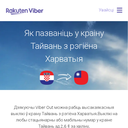
Увайсці
Togg
navig
Як пазваніць у краіну
Тайвань з рэгіёна
Харватыя
Дзякуючы Viber Out можна рабіць высакаякасныя
выклікі ў краіну Тайвань з рэгіёна Харватыя.
Выклікі на
любы стацыянарны або мабільны нумар у краіне
Тайвань ад 2.6 ¢ за хвіліну.