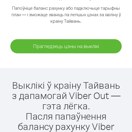
Папоўніце баланс рахунку або падключыце тарыфны
план — і зможаце званіць па лепшых цэнах за хвіліну ў
краіну Тайвань.
Прагледзець цэны на выклікі
Выклікі ў краіну Тайвань
з дапамогай Viber Out —
гэта лёгка.
Пасля папаўнення
балансу рахунку Viber