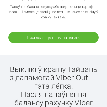
Папоўніце баланс рахунку або падключыце тарыфны
план — і зможаце званіць па лепшых цэнах за хвіліну ў
краіну Тайвань.
Прагледзець цэны на выклікі
Выклікі ў краіну Тайвань
з дапамогай Viber Out —
гэта лёгка.
Пасля папаўнення
балансу рахунку Viber