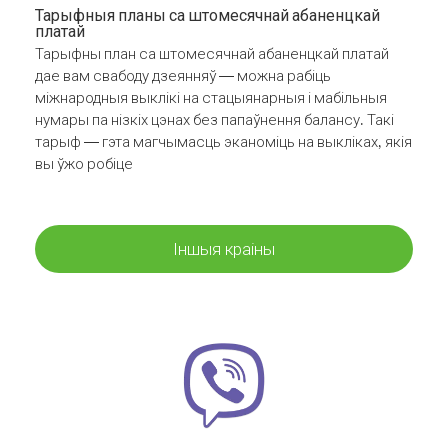
Тарыфныя планы са штомесячнай абаненцкай
платай
Тарыфны план са штомесячнай абаненцкай платай
дае вам свабоду дзеянняў — можна рабіць
міжнародныя выклікі на стацыянарныя і мабільныя
нумары па нізкіх цэнах без папаўнення балансу. Такі
тарыф — гэта магчымасць эканоміць на выкліках, якія
вы ўжо робіце
Іншыя краіны