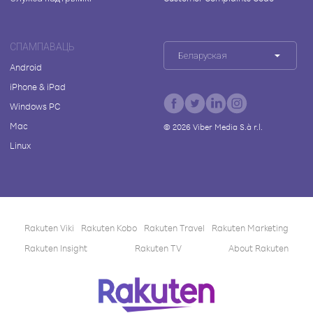
СПАМПАВАЦЬ
Беларуская
Android
iPhone & iPad
Windows PC
Mac
©
2026
Viber Media S.à r.l.
Linux
Rakuten Viki
Rakuten Kobo
Rakuten Travel
Rakuten Marketing
Rakuten Insight
Rakuten TV
About Rakuten