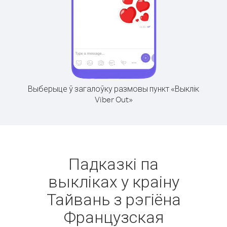
Выберыце ў загалоўку размовы пункт «Выклік
Viber Out»
Падказкі па
выкліках у краіну
Тайвань з рэгіёна
Французская