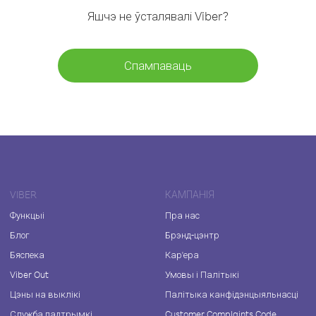
Яшчэ не ўсталявалі Viber?
Спампаваць
VIBER
КАМПАНІЯ
Функцыі
Пра нас
Блог
Брэнд-цэнтр
Бяспека
Кар'ера
Viber Out
Умовы і Палітыкі
Цэны на выклікі
Палітыка канфідэнцыяльнасці
Служба падтрымкі
Customer Complaints Code