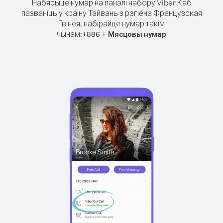
Набярыце нумар на панэлі набору Viber.
Каб
пазваніць у краіну Тайвань з рэгіёна Французская
Гвінея, набірайце нумар такім
чынам:
+
+
886
Мясцовы нумар