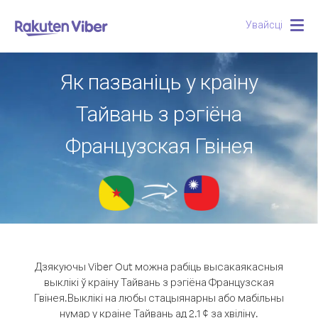
Увайсці
Togg
navig
Як пазваніць у краіну
Тайвань з рэгіёна
Французская Гвінея
Дзякуючы Viber Out можна рабіць высакаякасныя
выклікі ў краіну Тайвань з рэгіёна Французская
Гвінея.
Выклікі на любы стацыянарны або мабільны
нумар у краіне Тайвань ад 2.1 ¢ за хвіліну.