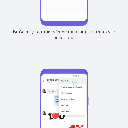
Выберыце кантакт у Viber і пазваніць з акна з яго
звесткамі