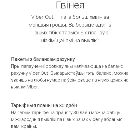
Гвінея
Viber Out — гэта больш хвілін за
меншыя грошы. Выберыце адзін з
нашых гібкіх тарыфных планаў з
нізкімі цэнамі на выклікі:
Пакеты з балансам рахунку
Пры папаўненні сродкаў яны налічваюцца на баланс
рахунку Viber Out. Выкарыстаўшы гэты баланс, можна
званіць на любы нумар па ўсім свеце па нізкіх цэнах на
выклікі Viber.
Тарыфныя планы на 30 дзён
На гэтым тарыфе на працягу 30 дзён можна рабіць
міжнародныя выклікі па нізкіх цэнах Viber у абраныя
вамі краіны.