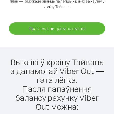
план — і зможаце званіць па лепшых цэнах за хвіліну ў
краіну Тайвань.
Прагледзець цэны на выклікі
Выклікі ў краіну Тайвань
з дапамогай Viber Out —
гэта лёгка.
Пасля папаўнення
балансу рахунку Viber
Out можна: