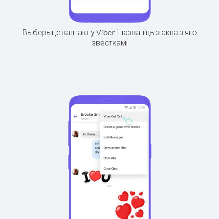
Выберыце кантакт у Viber і пазваніць з акна з яго
звесткамі