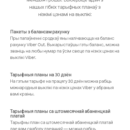
нашых гібкіх тарыфных планаў з
нізкімі цэнамі на выклікі:
Пакеты з балансам рахунку
Пры папаўненні сродкаў яны налічваюцца на баланс
рахунку Viber Out. Выкарыстаўшы гэты баланс, можна
званіць на любы нумар па ўсім свеце па нізкіх цэнах на
выклікі Viber.
Тарыфныя планы на 30 дзён
На гэтым тарыфе на працягу 30 дзён можна рабіць
міжнародныя выклікі па нізкіх цэнах Viber у абраныя
вамі краіны.
Тарыфныя планы са штомесячнай абаненцкай
платай
Тарыфны план са штомесячнай абаненцкай платай
дае вам свабоду дзеянняў — можна рабіць