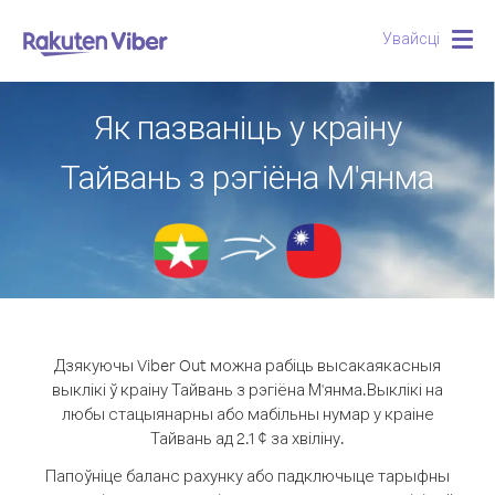
Увайсці
Togg
navig
Як пазваніць у краіну
Тайвань з рэгіёна М'янма
Дзякуючы Viber Out можна рабіць высакаякасныя
выклікі ў краіну Тайвань з рэгіёна М'янма.
Выклікі на
любы стацыянарны або мабільны нумар у краіне
Тайвань ад 2.1 ¢ за хвіліну.
Папоўніце баланс рахунку або падключыце тарыфны