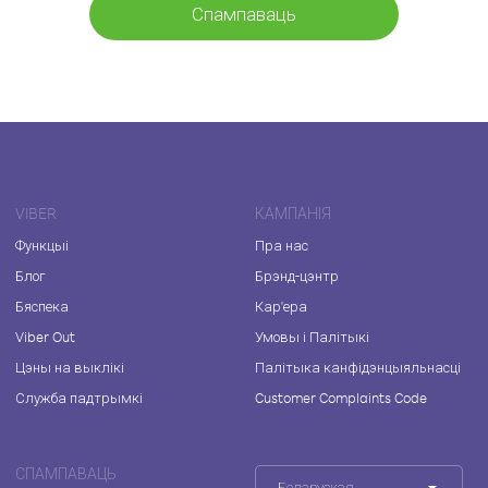
Спампаваць
VIBER
КАМПАНІЯ
Функцыі
Пра нас
Блог
Брэнд-цэнтр
Бяспека
Кар'ера
Viber Out
Умовы і Палітыкі
Цэны на выклікі
Палітыка канфідэнцыяльнасці
Служба падтрымкі
Customer Complaints Code
СПАМПАВАЦЬ
Беларуская