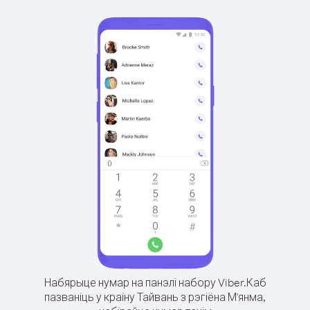
Набярыце нумар на панэлі набору Viber.
Каб
пазваніць у краіну Тайвань з рэгіёна М'янма,