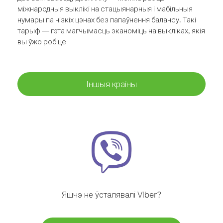
міжнародныя выклікі на стацыянарныя і мабільныя
нумары па нізкіх цэнах без папаўнення балансу. Такі
тарыф — гэта магчымасць эканоміць на выкліках, якія
вы ўжо робіце
Іншыя краіны
Яшчэ не ўсталявалі Viber?