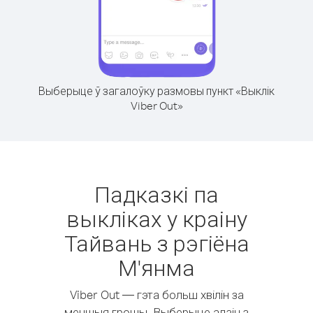
Выберыце ў загалоўку размовы пункт «Выклік
Viber Out»
Падказкі па
выкліках у краіну
Тайвань з рэгіёна
М'янма
Viber Out — гэта больш хвілін за
меншыя грошы. Выберыце адзін з