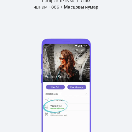
набірайце нумар такім
чынам:
+
+
886
Мясцовы нумар