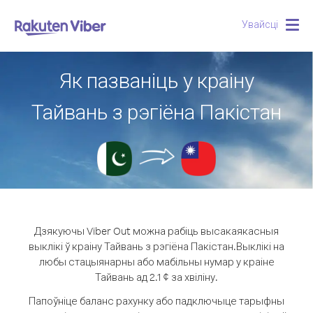
Увайсці
Togg
navig
Як пазваніць у краіну
Тайвань з рэгіёна Пакістан
Дзякуючы Viber Out можна рабіць высакаякасныя
выклікі ў краіну Тайвань з рэгіёна Пакістан.
Выклікі на
любы стацыянарны або мабільны нумар у краіне
Тайвань ад 2.1 ¢ за хвіліну.
Папоўніце баланс рахунку або падключыце тарыфны