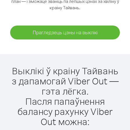
план — і зможаце званіць па лепшых цэнах за хвіліну ў
краіну Тайвань.
Прагледзець цэны на выклікі
Выклікі ў краіну Тайвань
з дапамогай Viber Out —
гэта лёгка.
Пасля папаўнення
балансу рахунку Viber
Out можна: