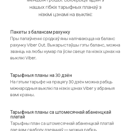
нашых гібкіх тарыфных планаў з
нізкімі цэнамі на выклікі:
Пакеты з балансам рахунку
Пры папаўненні сродкаў яны налічваюцца на баланс
рахунку Viber Out. Выкарыстаўшы гэты баланс, можна
званіць на любы нумар па ўсім свеце па нізкіх цэнах на
выклікі Viber.
Тарыфныя планы на 30 дзён
На гэтым тарыфе на працягу 30 дзён можна рабіць
міжнародныя выклікі па нізкіх цэнах Viber у абраныя
вамі краіны.
Тарыфныя планы са штомесячнай абаненцкай
платай
Тарыфны план са штомесячнай абаненцкай платай
дае вам свабоду дзеянняў — можна рабіць