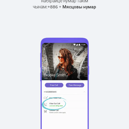
набірайце нумар такім
чынам:
+
+
886
Мясцовы нумар