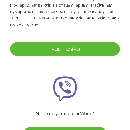
міжнародныя выклікі на стацыянарныя і мабільныя
нумары па нізкіх цэнах без папаўнення балансу. Такі
тарыф — гэта магчымасць эканоміць на выкліках, якія
вы ўжо робіце
Іншыя краіны
Яшчэ не ўсталявалі Viber?