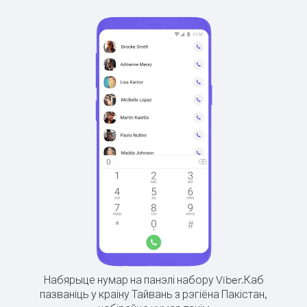
Набярыце нумар на панэлі набору Viber.
Каб
пазваніць у краіну Тайвань з рэгіёна Пакістан,