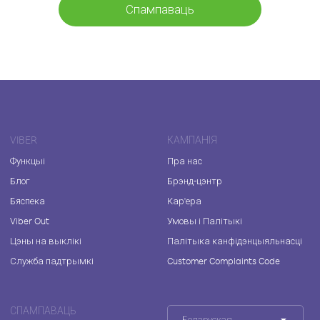
Спампаваць
VIBER
КАМПАНІЯ
Функцыі
Пра нас
Блог
Брэнд-цэнтр
Бяспека
Кар'ера
Viber Out
Умовы і Палітыкі
Цэны на выклікі
Палітыка канфідэнцыяльнасці
Служба падтрымкі
Customer Complaints Code
СПАМПАВАЦЬ
Беларуская