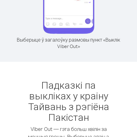
Выберыце ў загалоўку размовы пункт «Выклік
Viber Out»
Падказкі па
выкліках у краіну
Тайвань з рэгіёна
Пакістан
Viber Out — гэта больш хвілін за
меншыя грошы. Выберыце адзін з