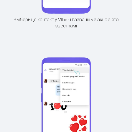
Выберыце кантакт у Viber і пазваніць з акна з яго
звесткамі