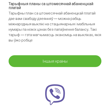
Тарыфныя планы са штомесячнай абаненцкай
платай
Тарыфны план са штомесячнай абаненцкай платай
дае вам свабоду дзеянняў — можна рабіць
міжнародныя выклікі на стацыянарныя і мабільныя
нумары па нізкіх цэнах без папаўнення балансу. Такі
тарыф — гэта магчымасць эканоміць на выкліках, якія
вы ўжо робіце
Іншыя краіны