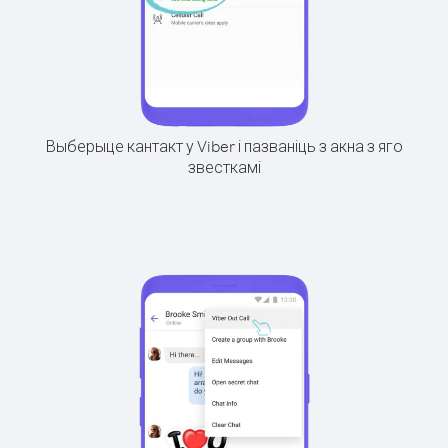
Выберыце кантакт у Viber і пазваніць з акна з яго
звесткамі