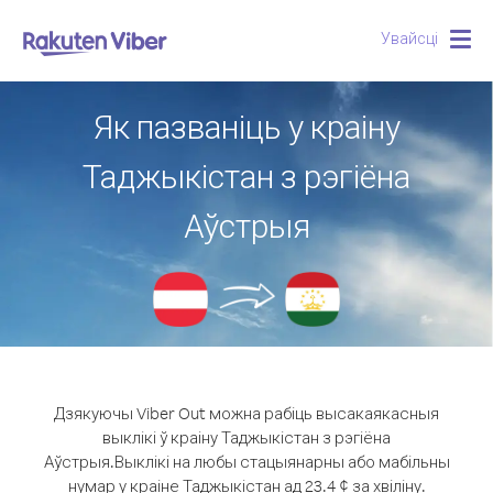
Увайсці
Togg
navig
Як пазваніць у краіну
Таджыкістан з рэгіёна
Аўстрыя
Дзякуючы Viber Out можна рабіць высакаякасныя
выклікі ў краіну Таджыкістан з рэгіёна
Аўстрыя.
Выклікі на любы стацыянарны або мабільны
нумар у краіне Таджыкістан ад 23.4 ¢ за хвіліну.