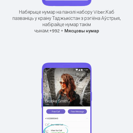
Набярыце нумар на панэлі набору Viber.
Каб
пазваніць у краіну Таджыкістан з рэгіёна Аўстрыя,
набірайце нумар такім
чынам:
+
+
992
Мясцовы нумар