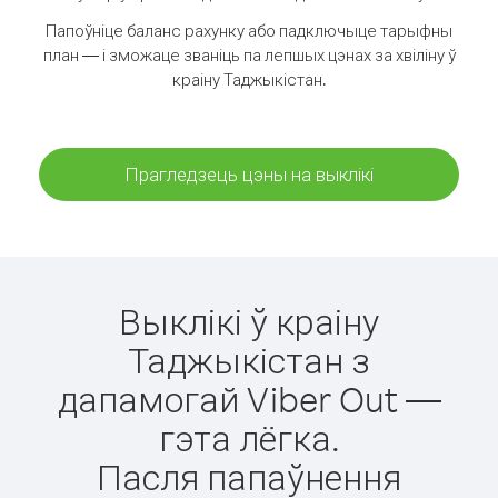
Папоўніце баланс рахунку або падключыце тарыфны
план — і зможаце званіць па лепшых цэнах за хвіліну ў
краіну Таджыкістан.
Прагледзець цэны на выклікі
Выклікі ў краіну
Таджыкістан з
дапамогай Viber Out —
гэта лёгка.
Пасля папаўнення