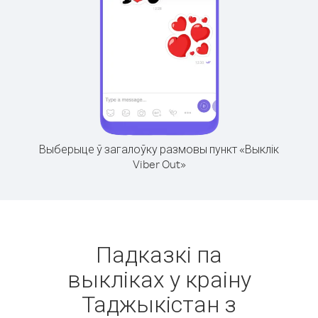
Выберыце ў загалоўку размовы пункт «Выклік
Viber Out»
Падказкі па
выкліках у краіну
Таджыкістан з