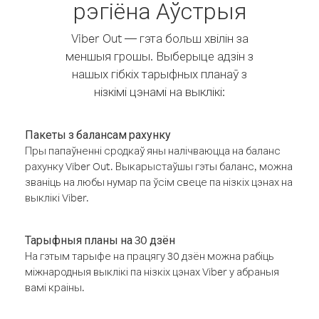
рэгіёна Аўстрыя
Viber Out — гэта больш хвілін за
меншыя грошы. Выберыце адзін з
нашых гібкіх тарыфных планаў з
нізкімі цэнамі на выклікі:
Пакеты з балансам рахунку
Пры папаўненні сродкаў яны налічваюцца на баланс
рахунку Viber Out. Выкарыстаўшы гэты баланс, можна
званіць на любы нумар па ўсім свеце па нізкіх цэнах на
выклікі Viber.
Тарыфныя планы на 30 дзён
На гэтым тарыфе на працягу 30 дзён можна рабіць
міжнародныя выклікі па нізкіх цэнах Viber у абраныя
вамі краіны.