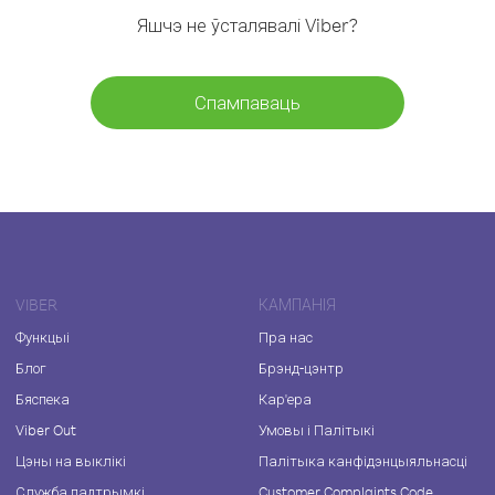
Яшчэ не ўсталявалі Viber?
Спампаваць
VIBER
КАМПАНІЯ
Функцыі
Пра нас
Блог
Брэнд-цэнтр
Бяспека
Кар'ера
Viber Out
Умовы і Палітыкі
Цэны на выклікі
Палітыка канфідэнцыяльнасці
Служба падтрымкі
Customer Complaints Code