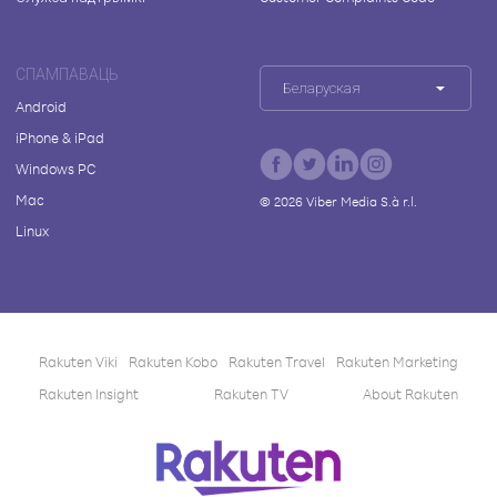
СПАМПАВАЦЬ
Беларуская
Android
iPhone & iPad
Windows PC
Mac
©
2026
Viber Media S.à r.l.
Linux
Rakuten Viki
Rakuten Kobo
Rakuten Travel
Rakuten Marketing
Rakuten Insight
Rakuten TV
About Rakuten