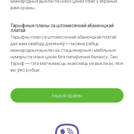
міжнародныя выклікі па нізкіх цэнах Viber у абраныя
вамі краіны.
Тарыфныя планы са штомесячнай абаненцкай
платай
Тарыфны план са штомесячнай абаненцкай платай
дае вам свабоду дзеянняў — можна рабіць
міжнародныя выклікі на стацыянарныя і мабільныя
нумары па нізкіх цэнах без папаўнення балансу. Такі
тарыф — гэта магчымасць эканоміць на выкліках, якія
вы ўжо робіце
Іншыя краіны