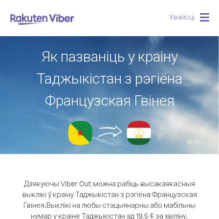
Увайсці
Togg
navig
Як пазваніць у краіну
Таджыкістан з рэгіёна
Французская Гвінея
Дзякуючы Viber Out можна рабіць высакаякасныя
выклікі ў краіну Таджыкістан з рэгіёна Французская
Гвінея.
Выклікі на любы стацыянарны або мабільны
нумар у краіне Таджыкістан ад 19.5 ¢ за хвіліну.