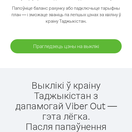
Папоўніце баланс рахунку або падключыце тарыфны
план — і зможаце званіць па лепшых цэнах за хвіліну ў
краіну Таджыкістан.
Прагледзець цэны на выклікі
Выклікі ў краіну
Таджыкістан з
дапамогай Viber Out —
гэта лёгка.
Пасля папаўнення