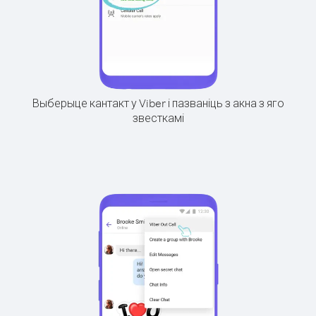
Выберыце кантакт у Viber і пазваніць з акна з яго
звесткамі