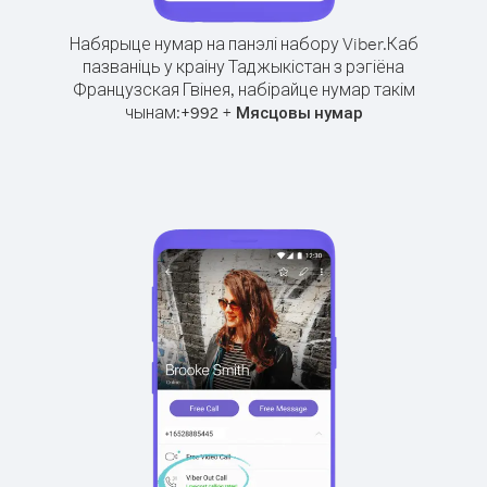
Набярыце нумар на панэлі набору Viber.
Каб
пазваніць у краіну Таджыкістан з рэгіёна
Французская Гвінея, набірайце нумар такім
чынам:
+
+
992
Мясцовы нумар