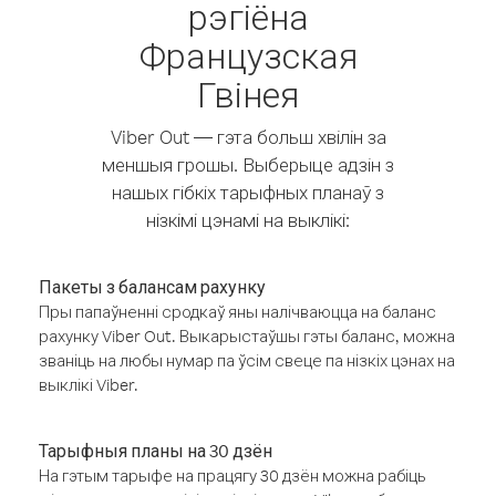
рэгіёна
Французская
Гвінея
Viber Out — гэта больш хвілін за
меншыя грошы. Выберыце адзін з
нашых гібкіх тарыфных планаў з
нізкімі цэнамі на выклікі:
Пакеты з балансам рахунку
Пры папаўненні сродкаў яны налічваюцца на баланс
рахунку Viber Out. Выкарыстаўшы гэты баланс, можна
званіць на любы нумар па ўсім свеце па нізкіх цэнах на
выклікі Viber.
Тарыфныя планы на 30 дзён
На гэтым тарыфе на працягу 30 дзён можна рабіць