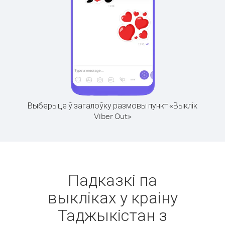
Выберыце ў загалоўку размовы пункт «Выклік
Viber Out»
Падказкі па
выкліках у краіну
Таджыкістан з