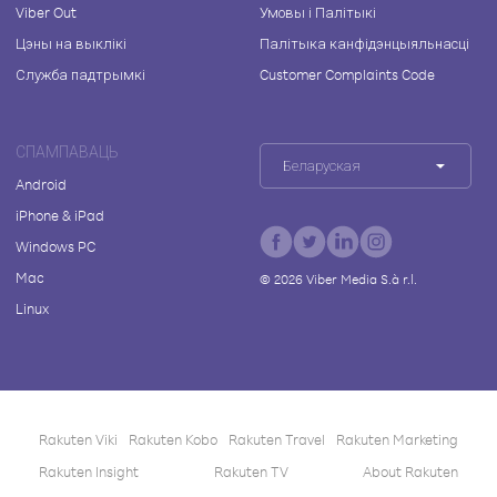
Viber Out
Умовы і Палітыкі
Цэны на выклікі
Палітыка канфідэнцыяльнасці
Служба падтрымкі
Customer Complaints Code
СПАМПАВАЦЬ
Беларуская
Android
iPhone & iPad
Windows PC
Mac
©
2026
Viber Media S.à r.l.
Linux
Rakuten Viki
Rakuten Kobo
Rakuten Travel
Rakuten Marketing
Rakuten Insight
Rakuten TV
About Rakuten