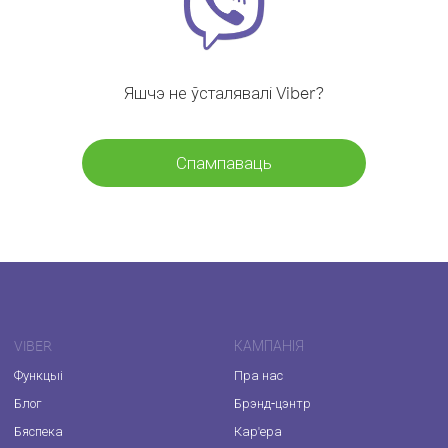
Яшчэ не ўсталявалі Viber?
Спампаваць
VIBER
КАМПАНІЯ
Функцыі
Пра нас
Блог
Брэнд-цэнтр
Бяспека
Кар'ера