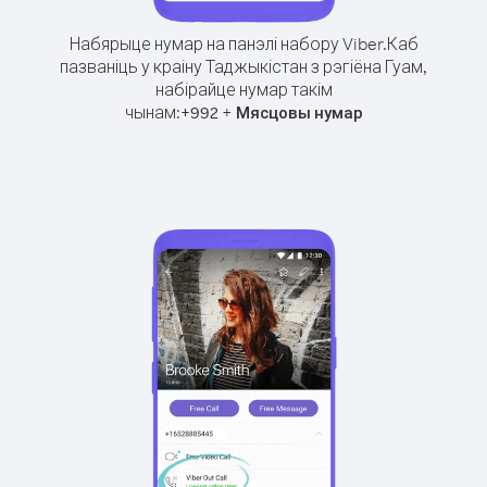
Набярыце нумар на панэлі набору Viber.
Каб
пазваніць у краіну Таджыкістан з рэгіёна Гуам,
набірайце нумар такім
чынам:
+
+
992
Мясцовы нумар