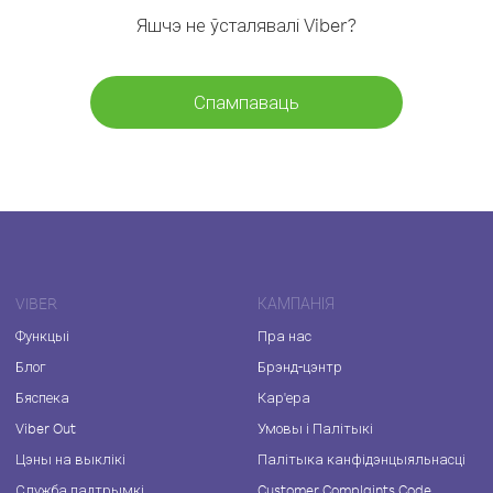
Яшчэ не ўсталявалі Viber?
Спампаваць
VIBER
КАМПАНІЯ
Функцыі
Пра нас
Блог
Брэнд-цэнтр
Бяспека
Кар'ера
Viber Out
Умовы і Палітыкі
Цэны на выклікі
Палітыка канфідэнцыяльнасці
Служба падтрымкі
Customer Complaints Code