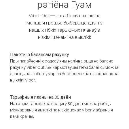
рэгіёна Гуам
Viber Out — гэта больш хвілін за
меншыя грошы. Выберыце адзін з
нашых гібкіх тарыфных планаў з
нізкімі цэнамі на выклікі:
Пакеты з балансам рахунку
Пры папаўненні сродкаў яны налічваюцца на баланс
рахунку Viber Out. Выкарыстаўшы гэты баланс, можна
званіць на любы нумар па ўсім свеце па нізкіх цэнах на
выклікі Viber.
Тарыфныя планы на 30 дзён
На гэтым тарыфе на працягу 30 дзён можна рабіць
міжнародныя выклікі па нізкіх цэнах Viber у абраныя
вамі краіны.