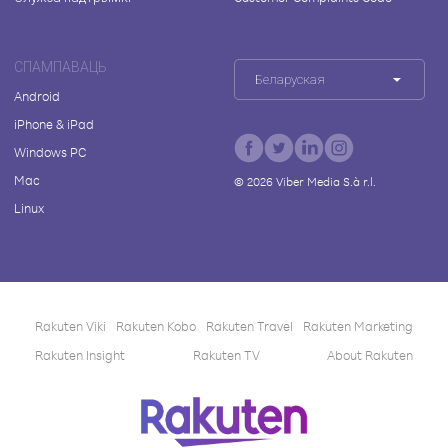
СПАМПАВАЦЬ
Беларуская
Android
iPhone & iPad
Windows PC
Mac
©
2026
Viber Media S.à r.l.
Linux
Rakuten Viki
Rakuten Kobo
Rakuten Travel
Rakuten Marketing
Rakuten Insight
Rakuten TV
About Rakuten