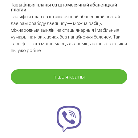
Тарыфныя планы са штомесячнай абаненцкай
платай
Тарыфны план са штомесячнай абаненцкай платай
дае вам свабоду дзеянняў — можна рабіць
міжнародныя выклікі на стацыянарныя і мабільныя
нумары па нізкіх цэнах без папаўнення балансу. Такі
тарыф — гэта магчымасць эканоміць на выкліках, якія
вы ўжо робіце
Іншыя краіны