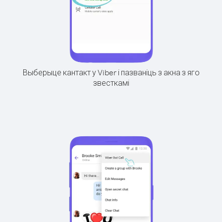
Выберыце кантакт у Viber і пазваніць з акна з яго
звесткамі