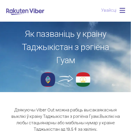
Увайсці
Togg
navig
Як пазваніць у краіну
Таджыкістан з рэгіёна
Гуам
Дзякуючы Viber Out можна рабіць высакаякасныя
выклікі ў краіну Таджыкістан з рэгіёна Гуам.
Выклікі на
любы стацыянарны або мабільны нумар у краіне
Таджыкістан ад 19.5 ¢ за хвіліну.