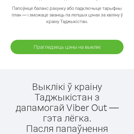
Папоўніце баланс рахунку або падключыце тарыфны
план — і зможаце званіць па лепшых цэнах за хвіліну ў
краіну Таджыкістан.
Прагледзець цэны на выклікі
Выклікі ў краіну
Таджыкістан з
дапамогай Viber Out —
гэта лёгка.
Пасля папаўнення