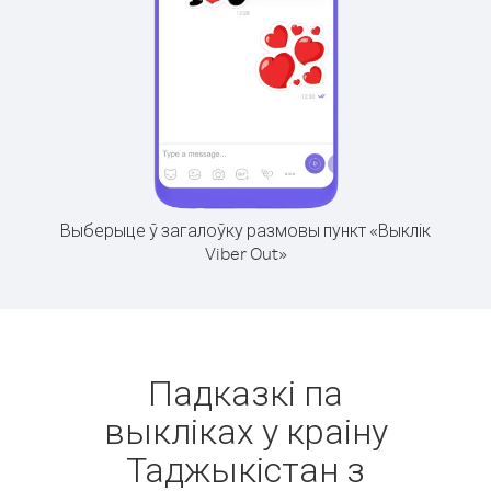
Выберыце ў загалоўку размовы пункт «Выклік
Viber Out»
Падказкі па
выкліках у краіну
Таджыкістан з