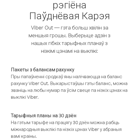
рэгіёна
Паўднёвая Карэя
Viber Out — гэта больш хвілін за
меншыя грошы. Выберыце адзін з
нашых гібкіх тарыфных планаў з
нізкімі цэнамі на выклікі:
Пакеты з балансам рахунку
Пры папаўненні сродкаў яны налічваюцца на баланс
рахунку Viber Out. Выкарыстаўшы гэты баланс, можна
званіць на любы нумар па ўсім свеце па нізкіх цэнах на
выклікі Viber.
Тарыфныя планы на 30 дзён
На гэтым тарыфе на працягу 30 дзён можна рабіць
міжнародныя выклікі па нізкіх цэнах Viber у абраныя
вамі краіны.