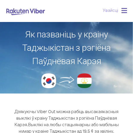
Увайсці
Togg
navig
Як пазваніць у краіну
Таджыкістан з рэгіёна
Паўднёвая Карэя
Дзякуючы Viber Out можна рабіць высакаякасныя
выклікі ў краіну Таджыкістан з рэгіёна Паўднёвая
Карэя.
Выклікі на любы стацыянарны або мабільны
нумар у краіне Таджыкістан ад 19.5 ¢ за хвіліну.