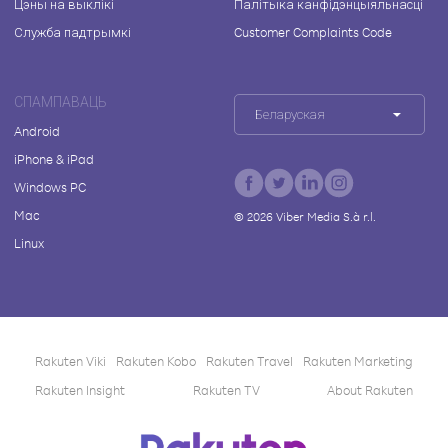
Цэны на выклікі
Палітыка канфідэнцыяльнасці
Служба падтрымкі
Customer Complaints Code
СПАМПАВАЦЬ
Беларуская
Android
iPhone & iPad
Windows PC
Mac
©
2026
Viber Media S.à r.l.
Linux
Rakuten Viki
Rakuten Kobo
Rakuten Travel
Rakuten Marketing
Rakuten Insight
Rakuten TV
About Rakuten