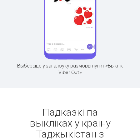
Выберыце ў загалоўку размовы пункт «Выклік
Viber Out»
Падказкі па
выкліках у краіну
Таджыкістан з