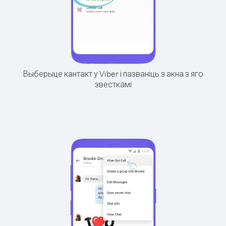
Выберыце кантакт у Viber і пазваніць з акна з яго
звесткамі