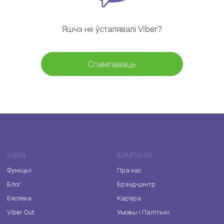
Яшчэ не ўсталявалі Viber?
Спампаваць
VIBER
КАМПАНІЯ
Функцыі
Пра нас
Блог
Брэнд-цэнтр
Бяспека
Кар'ера
Viber Out
Умовы і Палітыкі