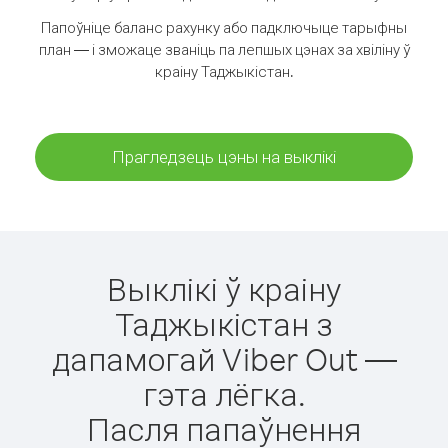
Папоўніце баланс рахунку або падключыце тарыфны
план — і зможаце званіць па лепшых цэнах за хвіліну ў
краіну Таджыкістан.
Прагледзець цэны на выклікі
Выклікі ў краіну
Таджыкістан з
дапамогай Viber Out —
гэта лёгка.
Пасля папаўнення