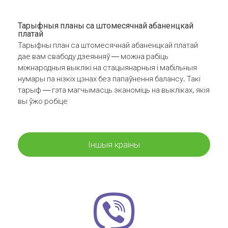
Тарыфныя планы са штомесячнай абаненцкай
платай
Тарыфны план са штомесячнай абаненцкай платай
дае вам свабоду дзеянняў — можна рабіць
міжнародныя выклікі на стацыянарныя і мабільныя
нумары па нізкіх цэнах без папаўнення балансу. Такі
тарыф — гэта магчымасць эканоміць на выкліках, якія
вы ўжо робіце
Іншыя краіны