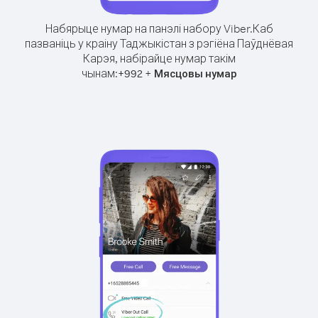
Набярыце нумар на панэлі набору Viber.
Каб
пазваніць у краіну Таджыкістан з рэгіёна Паўднёвая
Карэя, набірайце нумар такім
чынам:
+
+
992
Мясцовы нумар