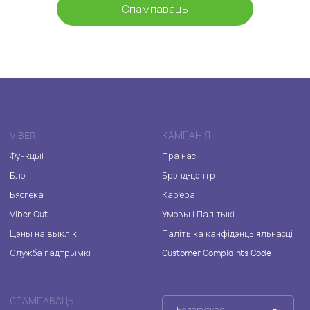
Спампаваць
VIBER
КАМПАНІЯ
Функцыі
Пра нас
Блог
Брэнд-цэнтр
Бяспека
Кар'ера
Viber Out
Умовы і Палітыкі
Цэны на выклікі
Палітыка канфідэнцыяльнасці
Служба падтрымкі
Customer Complaints Code
СПАМПАВАЦЬ
Беларуская