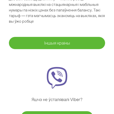
міжнародныя выклікі на стацыянарныя і мабільныя
нумары па нізкіх цэнах без папаўнення балансу. Такі
тарыф — гэта магчымасць эканоміць на выкліках, якія
вы ўжо робіце
Іншыя краіны
Яшчэ не ўсталявалі Viber?