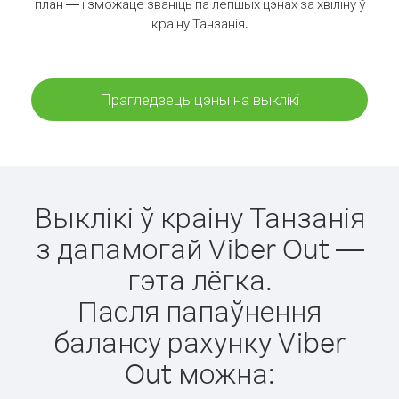
план — і зможаце званіць па лепшых цэнах за хвіліну ў
краіну Танзанія.
Прагледзець цэны на выклікі
Выклікі ў краіну Танзанія
з дапамогай Viber Out —
гэта лёгка.
Пасля папаўнення
балансу рахунку Viber
Out можна: