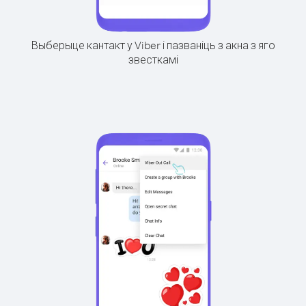
Выберыце кантакт у Viber і пазваніць з акна з яго
звесткамі