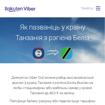
Увайсці
Togg
navig
Як пазваніць у краіну
Танзанія з рэгіёна Беліз
Дзякуючы Viber Out можна рабіць высакаякасныя
выклікі ў краіну Танзанія з рэгіёна Беліз.
Выклікі на
любы стацыянарны або мабільны нумар у краіне
Танзанія ад 49.0 ¢ за хвіліну.
Папоўніце баланс рахунку або падключыце тарыфны