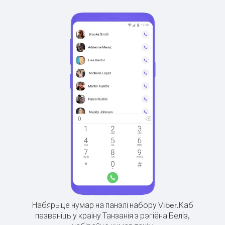
Набярыце нумар на панэлі набору Viber.
Каб
пазваніць у краіну Танзанія з рэгіёна Беліз,