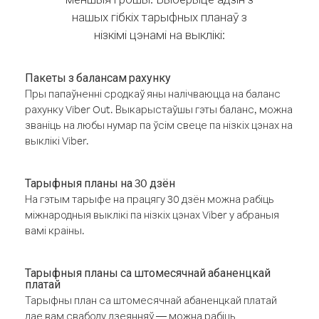
нашых гібкіх тарыфных планаў з
нізкімі цэнамі на выклікі:
Пакеты з балансам рахунку
Пры папаўненні сродкаў яны налічваюцца на баланс
рахунку Viber Out. Выкарыстаўшы гэты баланс, можна
званіць на любы нумар па ўсім свеце па нізкіх цэнах на
выклікі Viber.
Тарыфныя планы на 30 дзён
На гэтым тарыфе на працягу 30 дзён можна рабіць
міжнародныя выклікі па нізкіх цэнах Viber у абраныя
вамі краіны.
Тарыфныя планы са штомесячнай абаненцкай
платай
Тарыфны план са штомесячнай абаненцкай платай
дае вам свабоду дзеянняў — можна рабіць