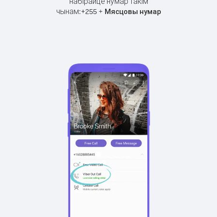
набірайце нумар такім
чынам:
+
+
255
Мясцовы нумар