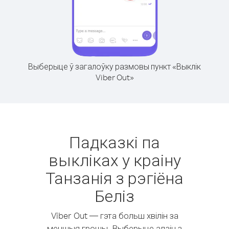
Выберыце ў загалоўку размовы пункт «Выклік
Viber Out»
Падказкі па
выкліках у краіну
Танзанія з рэгіёна
Беліз
Viber Out — гэта больш хвілін за
меншыя грошы. Выберыце адзін з