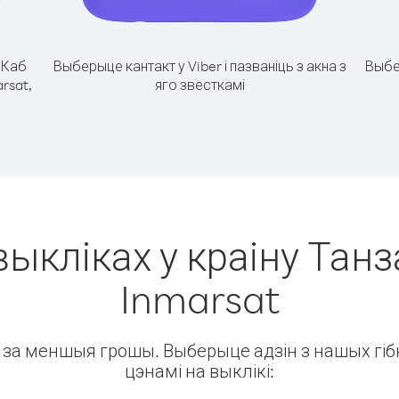
.
Каб
Выберыце кантакт у Viber і пазваніць з акна з
Выбе
arsat,
яго звесткамі
выкліках у краіну Танза
Inmarsat
ін за меншыя грошы. Выберыце адзін з нашых гібк
цэнамі на выклікі: