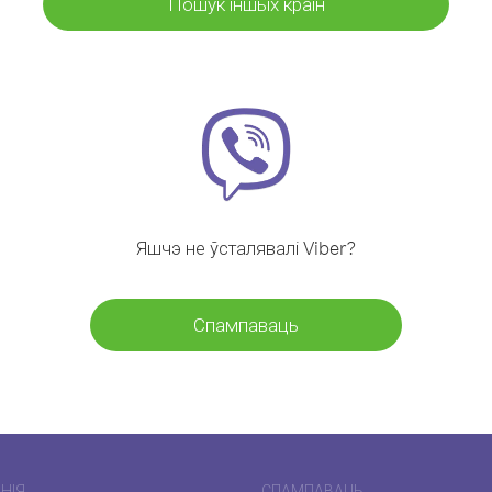
Пошук іншых краін
Яшчэ не ўсталявалі Viber?
Спампаваць
НІЯ
СПАМПАВАЦЬ