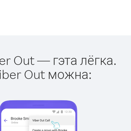
er Out — гэта лёгка.
iber Out можна: