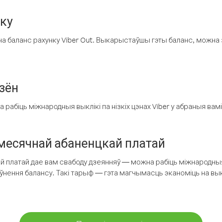
нку
а баланс рахунку Viber Out. Выкарыстаўшы гэты баланс, можна 
зён
рабіць міжнародныя выклікі па нізкіх цэнах Viber у абраныя вамі
есячнай абаненцкай платай
 платай дае вам свабоду дзеянняў — можна рабіць міжнародныя 
аўнення балансу. Такі тарыф — гэта магчымасць эканоміць на выкл