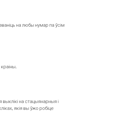
званіць на любы нумар па ўсім
 краіны.
выклікі на стацыянарныя і
іках, якія вы ўжо робіце