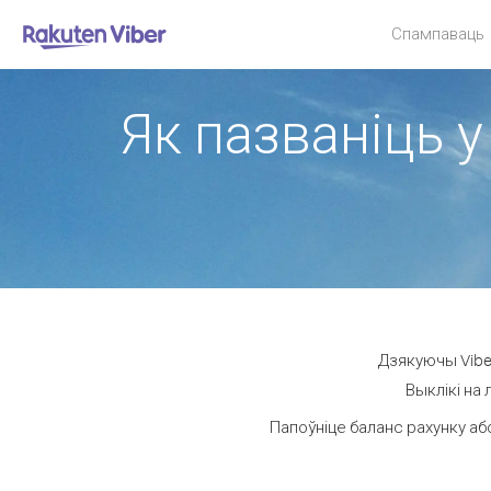
Спампаваць
Як пазваніць у
Дзякуючы Viber
Выклікі на 
Папоўніце баланс рахунку аб