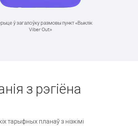
рыце ў загалоўку размовы пункт «Выклік
Viber Out»
нія з рэгіёна
іх тарыфных планаў з нізкімі