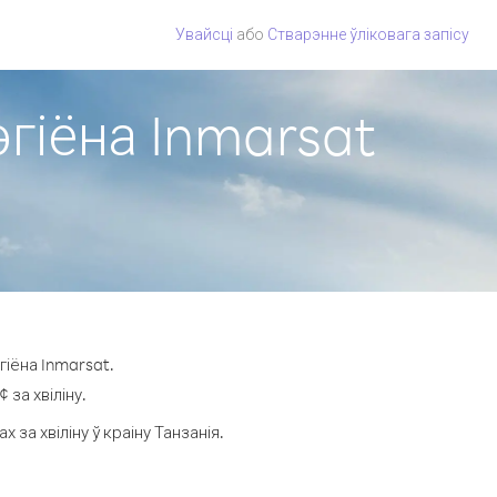
Увайсці
або
Стварэнне ўліковага запісу
эгіёна Inmarsat
гіёна Inmarsat.
 за хвіліну.
а хвіліну ў краіну Танзанія.