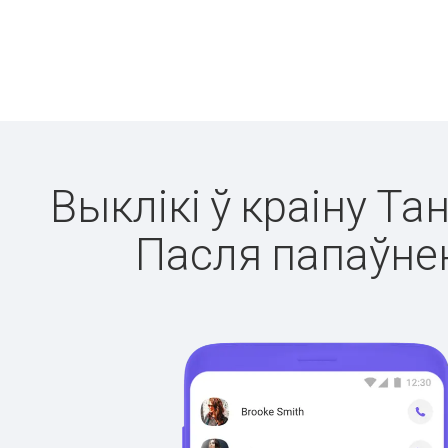
Выклікі ў краіну Та
Пасля папаўнен