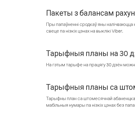
Пакеты з балансам раху
Пры папаўненні сродкаў яны налічваюцца н
свеце па нізкіх цэнах на выклікі Viber.
Тарыфныя планы на 30 д
На гэтым тарыфе на працягу 30 дзён можна 
Тарыфныя планы са штом
Тарыфны план са штомесячнай абаненцкай
мабільныя нумары па нізкіх цэнах без пап