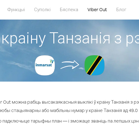
Функцыі
Суполкі
Бяспека
Viber Out
Блог
 краіну Танзанія з р
 Out можна рабіць высакаякасныя выклікі ў краіну Танзанія з рэ
любы стацыянарны або мабільны нумар у краіне Танзанія ад 49.0 ¢
о падключыце тарыфны план — і зможаце званіць па лепшых цэнах з