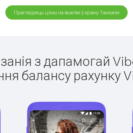
Прагледзець цэны на выклікі ў краіну Танзанія
нзанія з дапамогай Vib
ня балансу рахунку V