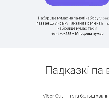
Набярыце нумар на панэлі набору Viber
пазваніць у краіну Танзанія з рэгіёна Inm
набірайце нумар такім
чынам:
+
+
255
Мясцовы нумар
Падказкі па 
Viber Out — гэта больш хвіл