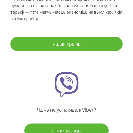
нумары па нізкіх цэнах без папаўнення балансу. Такі
тарыф — гэта магчымасць эканоміць на выкліках, якія
вы ўжо робіце
Іншыя краіны
Яшчэ не ўсталявалі Viber?
Спампаваць