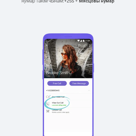
нумар такім чынам:
+
+
255
Мясцовы нумар