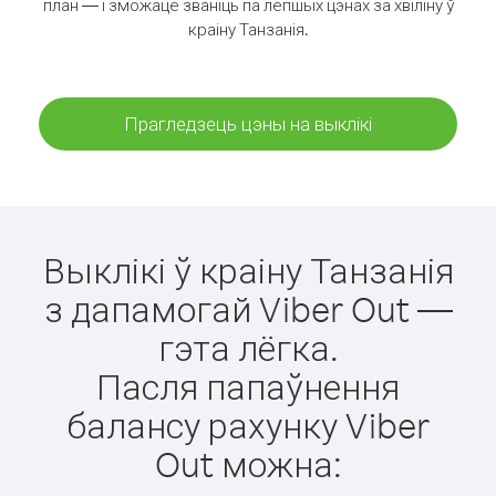
план — і зможаце званіць па лепшых цэнах за хвіліну ў
краіну Танзанія.
Прагледзець цэны на выклікі
Выклікі ў краіну Танзанія
з дапамогай Viber Out —
гэта лёгка.
Пасля папаўнення
балансу рахунку Viber
Out можна: