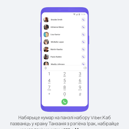
Набярыце нумар на панэлі набору Viber.
Каб
пазваніць у краіну Танзанія з рэгіёна Ірак, набірайце