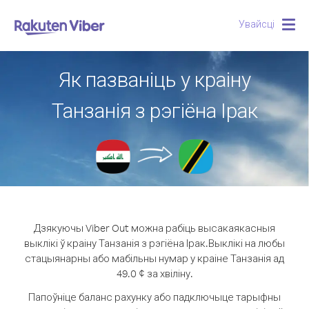
Увайсці
Togg
navig
Як пазваніць у краіну
Танзанія з рэгіёна Ірак
Дзякуючы Viber Out можна рабіць высакаякасныя
выклікі ў краіну Танзанія з рэгіёна Ірак.
Выклікі на любы
стацыянарны або мабільны нумар у краіне Танзанія ад
49.0 ¢ за хвіліну.
Папоўніце баланс рахунку або падключыце тарыфны