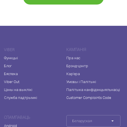
VIBER
КАМПАНІЯ
Функцыі
Пра нас
Блог
Брэнд-цэнтр
Бяспека
Кар'ера
Viber Out
Умовы і Палітыкі
Цэны на выклікі
Палітыка канфідэнцыяльнасці
Служба падтрымкі
Customer Complaints Code
СПАМПАВАЦЬ
Беларуская
Android