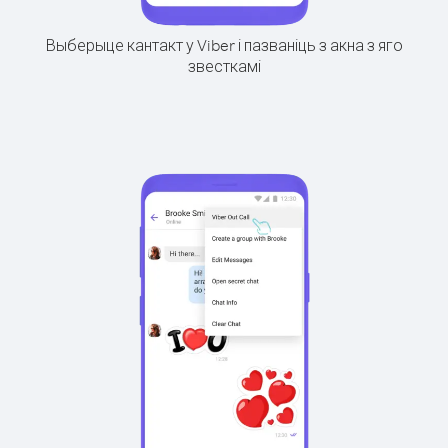
Выберыце кантакт у Viber і пазваніць з акна з яго
звесткамі