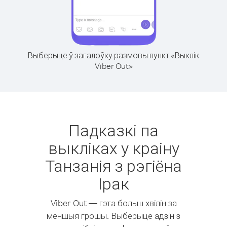
Выберыце ў загалоўку размовы пункт «Выклік
Viber Out»
Падказкі па
выкліках у краіну
Танзанія з рэгіёна
Ірак
Viber Out — гэта больш хвілін за
меншыя грошы. Выберыце адзін з