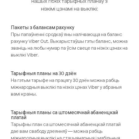
нашых гібкіх тарыфных планаў з
нізкімі цэнамі на выклікі:
Пакеты з балансам рахунку
Пры папаўненні сродкаў яны налічваюцца на баланс
рахунку Viber Out. Выкарыстаўшы гэты баланс, можна
званіць на любы нумар па ўсім свеце па нізкіх цэнах на
выклікі Viber.
Тарыфныя планы на 30 дзён
На гэтым тарыфе на працягу 30 дзён можна рабіць
міжнародныя выклікі па нізкіх цэнах Viber у абраныя
вамі краіны.
Тарыфныя планы са штомесячнай абаненцкай
платай
Тарыфны план са штомесячнай абаненцкай платай
дае вам свабоду дзеянняў — можна рабіць
міжнародныя выклікі на стацыянарныя і мабільныя